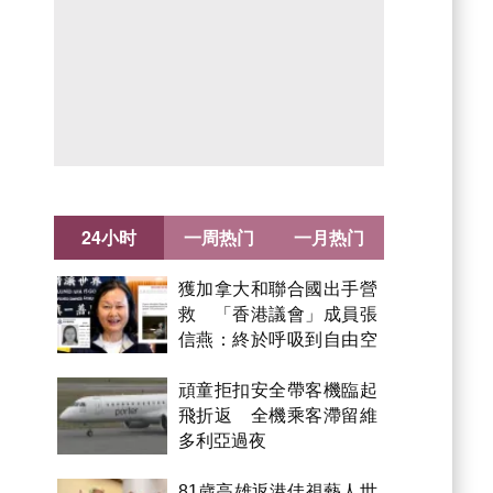
24小时
一周热门
一月热门
獲加拿大和聯合國出手營
救 「香港議會」成員張
信燕：終於呼吸到自由空
氣！
頑童拒扣安全帶客機臨起
飛折返 全機乘客滯留維
多利亞過夜
81歲高雄返港佳視藝人世