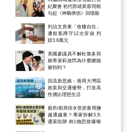
紀聚會 初代郭靖黃蓉同框
勾起《神鵰俠侶》回憶殺
列治文房東「收樓自住」
遭租客蹲守12次穿崩 判
賠3.6萬元
美國參議員不解杜魯多與
姬蒂派莉放閃為什麼總能
被拍到？
回流新思維：善用大灣區
政策與交通優勢，打造高
性價比理想生活
廁所/廚房排水管淤塞用鹽
越通越塞？專家拆解3大
通渠陷阱 倒1物恐致爆喉
漏水