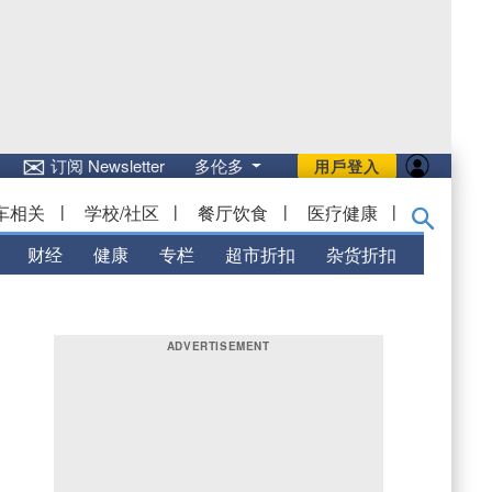
✉
订阅 Newsletter
多伦多
用戶登入
车相关
|
学校/社区
|
餐厅饮食
|
医疗健康
|
财经
健康
专栏
超市折扣
杂货折扣