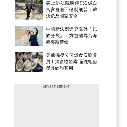
美上訴法院叫停$31億白
宮宴會廳工程 特朗普：裁
決危及國家安全
中國新法例追究境外「民
族分裂」 方慧蘭為台海
衝突敲警鐘
美飛機餐公司爆食安醜聞
員工揭食物發霉 逼洗蛆蟲
餐具給旅客用