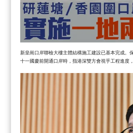
新皇崗口岸聯檢大樓主體結構施工建設已基本完成。
十一國慶前開通口岸時，指港深雙方會視乎工程進度