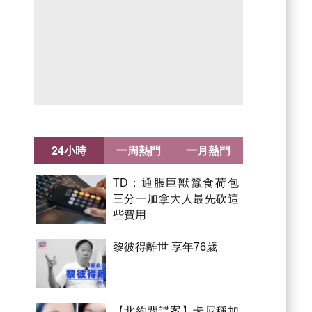
24小時
一周熱門
一月熱門
TD：通脹巨獸蠶食荷包
三分一加拿大人最先砍這
些費用
黎彼得離世 享年76歲
【北約間諜案】卡尼稱加