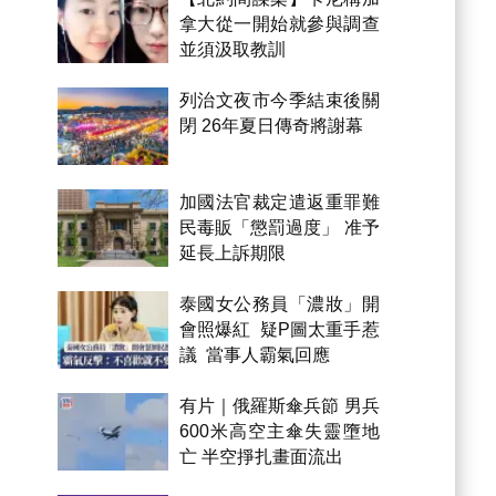
拿大從一開始就參與調查
並須汲取教訓
列治文夜市今季結束後關
閉 26年夏日傳奇將謝幕
加國法官裁定遣返重罪難
民毒販「懲罰過度」 准予
延長上訴期限
泰國女公務員「濃妝」開
會照爆紅 疑P圖太重手惹
議 當事人霸氣回應
有片｜俄羅斯傘兵節 男兵
600米高空主傘失靈墮地
亡 半空掙扎畫面流出