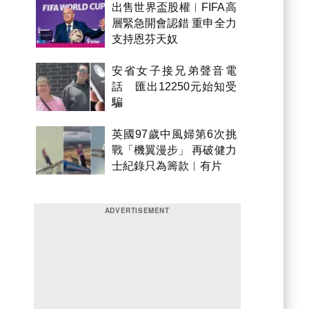
出售世界盃股權︱FIFA高
層緊急開會認錯 重申全力
支持恩芬天奴
安省女子接兄弟聲音電
話 匯出12250元始知受
騙
英國97歲中風婦第6次挑
戰「機翼漫步」 再破健力
士紀錄只為籌款︱有片