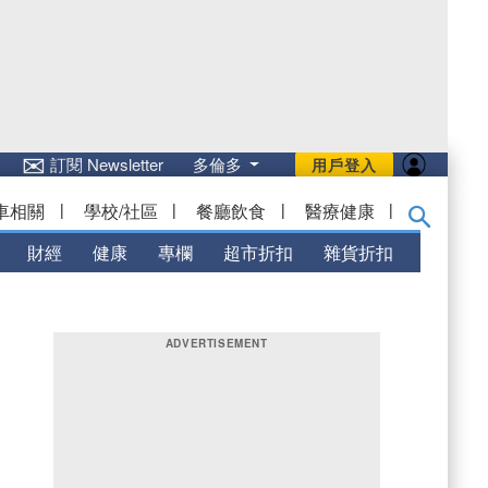
✉
訂閱 Newsletter
多倫多
用戶登入
車相關
|
學校/社區
|
餐廳飲食
|
醫療健康
|
財經
健康
專欄
超市折扣
雜貨折扣