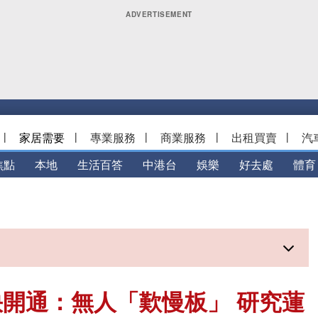
|
家居需要
|
專業服務
|
商業服務
|
出租買賣
|
汽
焦點
本地
生活百答
中港台
娛樂
好去處
體育
開通：無人「歎慢板」 研究蓮