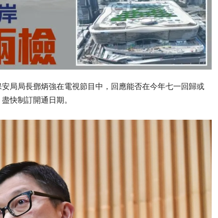
保安局局長鄧炳強在電視節目中，回應能否在今年七一回歸或
，盡快制訂開通日期。