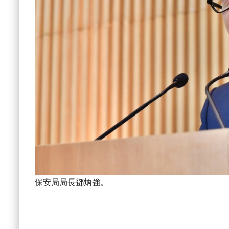
保安局局長鄧炳強。