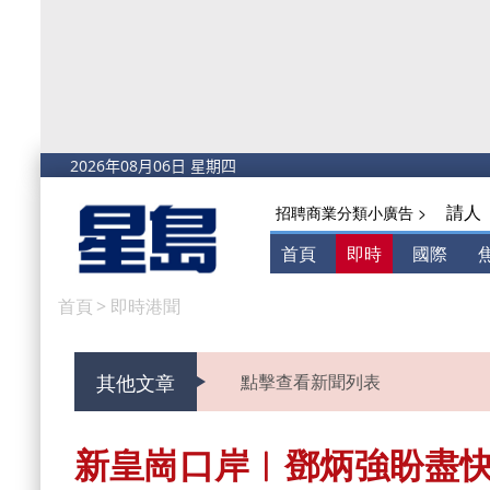
請人
招聘商業分類小廣告 >
首頁
即時
國際
首頁
>
即時港聞
其他文章
點擊查看新聞列表
新皇崗口岸︱鄧炳強盼盡快