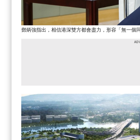
鄧炳強指出，相信港深雙方都會盡力，形容「無一個