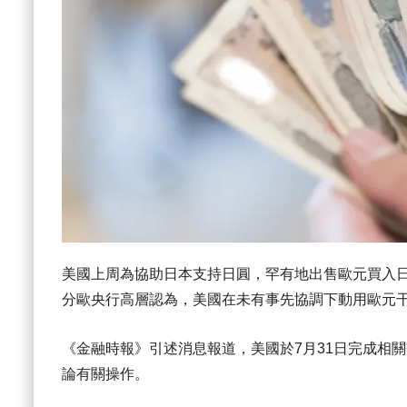
美國上周為協助日本支持日圓，罕有地出售歐元買入
分歐央行高層認為，美國在未有事先協調下動用歐元
《金融時報》引述消息報道，美國於7月31日完成相
論有關操作。