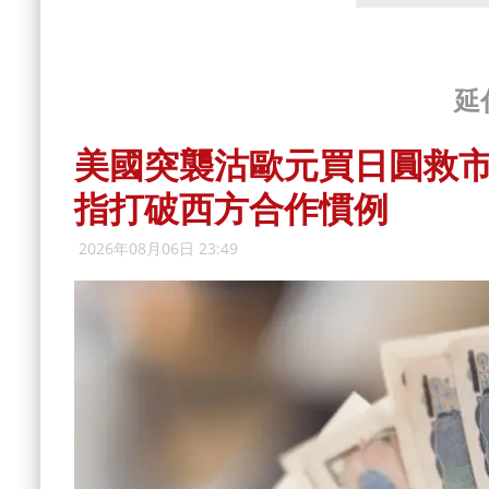
延
美國突襲沽歐元買日圓救市
指打破西方合作慣例
2026年08月06日 23:49