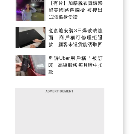
【有片】加籍脫衣舞孃滯
留美國路遇攔檢 被搜出
12張假身份證
煮食爐安裝3日爆玻璃爐
面 商戶稱可修理拒退
款 顧客未退貨能否取回
金錢？
卑詩Uber用戶稱「被訂
閱」高級服務 每月暗中扣
款