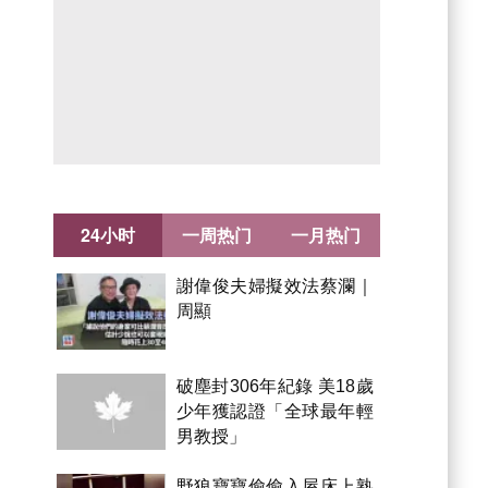
24小时
一周热门
一月热门
謝偉俊夫婦擬效法蔡瀾｜
周顯
破塵封306年紀錄 美18歲
少年獲認證「全球最年輕
男教授」
野狼寶寶偷偷入屋床上熟