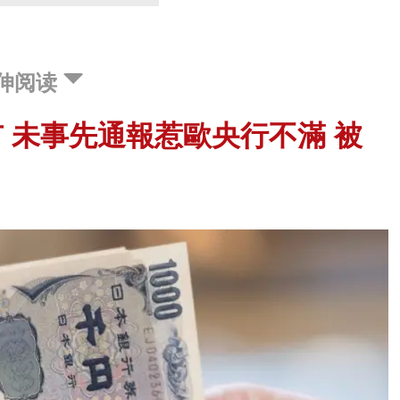
伸阅读
 未事先通報惹歐央行不滿 被