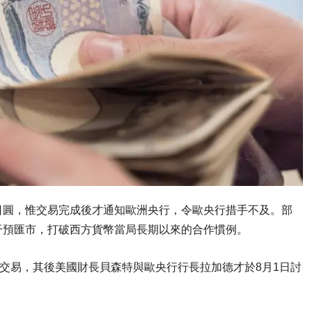
日圓，惟交易完成後才通知歐洲央行，令歐央行措手不及。部
干預匯市，打破西方貨幣當局長期以來的合作慣例。
關交易，其後美國財長貝森特與歐央行行長拉加德才於8月1日討