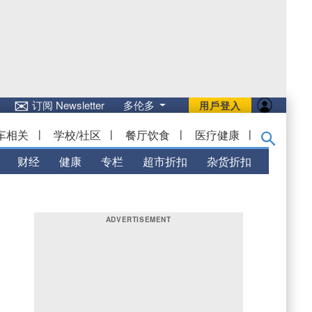
✉
订阅 Newsletter
多伦多
用戶登入
车相关
|
学校/社区
|
餐厅饮食
|
医疗健康
|
财经
健康
专栏
超市折扣
杂货折扣