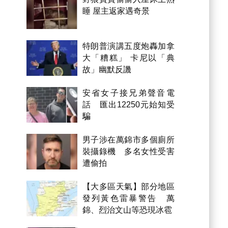
睡 屋主返家遇奇景
特朗普演講五度炮轟加拿
大「糟糕」 卡尼以「典
故」幽默反譏
安省女子接兄弟聲音電
話 匯出12250元始知受
騙
男子涉在萬錦市多個廁所
裝攝錄機 多名女性受害
遭偷拍
【大多區天氣】部分地區
發列黃色雷暴警告 萬
錦、烈治文山等恐現冰雹