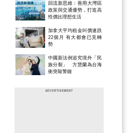
回流新思維：善用大灣區
政策與交通優勢，打造高
性價比理想生活
加拿大平均租金叫價連跌
22個月 有大都會已見轉
勢
中國新法例追究境外「民
族分裂」 方慧蘭為台海
衝突敲警鐘