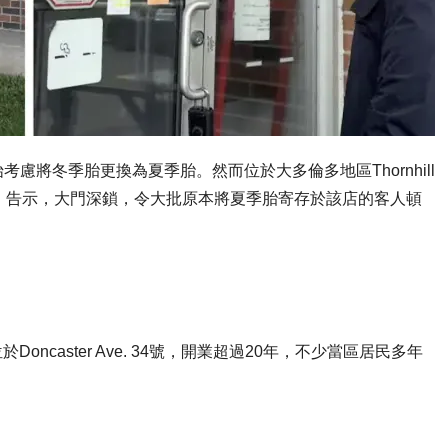
將冬季胎更換為夏季胎。然而位於大多倫多地區Thornhill
」告示，大門深鎖，令大批原本將夏季胎寄存於該店的客人頓
ces，位於Doncaster Ave. 34號，開業超過20年，不少當區居民多年