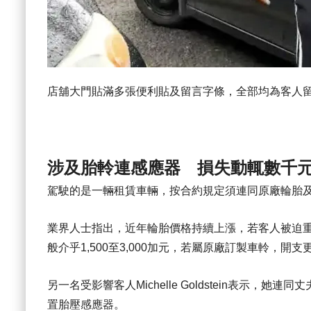
店舖大門貼滿多張便利貼及留言字條，全部均為客人
涉及胎軨連感應器 損失動輒數千
駕駛的是一輛租賃車輛，按合約規定須連同原廠輪胎
業界人士指出，近年輪胎價格持續上漲，若客人被迫
般介乎1,500至3,000加元，若屬原廠訂製車軨，開
另一名受影響客人Michelle Goldstein表示，她
置胎壓感應器。