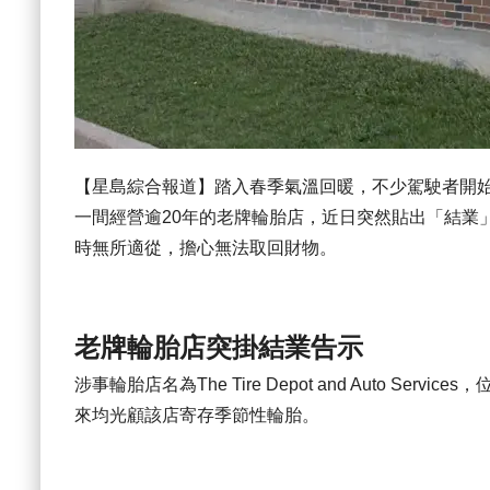
【星島綜合報道】踏入春季氣溫回暖，不少駕駛者開始考慮
一間經營逾20年的老牌輪胎店，近日突然貼出「結業
時無所適從，擔心無法取回財物。
老牌輪胎店突掛結業告示
涉事輪胎店名為The Tire Depot and Auto Servi
來均光顧該店寄存季節性輪胎。