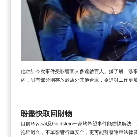
他估計今次事件受影響客人多達數百人。據了解，涉
內，另有部分則存放於店外其他倉庫，令追討工作更
盼盡快取回財物
目前Riyasat及Goldstein一家均希望事件能
拖延過久，不單影響行車安全，更可能引發連串法律