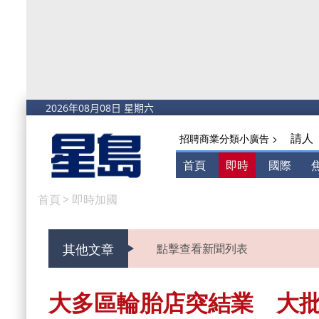
請人
招聘商業分類小廣告 >
首頁
即時
國際
首頁
>
即時加國
其他文章
點擊查看新聞列表
大多區輪胎店突結業 大