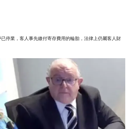
，即使商戶已停業，客人事先繳付寄存費用的輪胎，法律上仍屬客人財