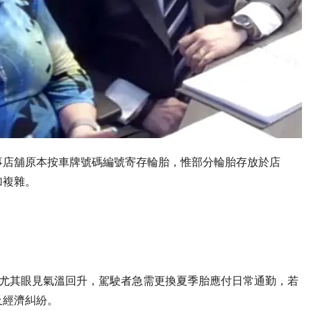
事店舖原本按車牌號碼編號寄存輪胎，惟部分輪胎存放於店
加複雜。
盡快解決，尤其眼見氣溫回升，駕駛者急需更換夏季胎應付日常通勤，若
及經濟糾紛。