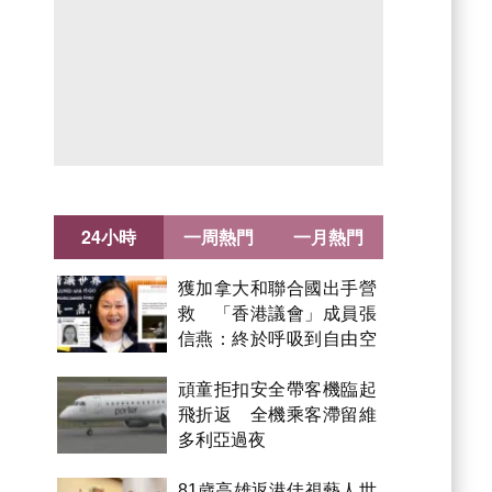
24小時
一周熱門
一月熱門
獲加拿大和聯合國出手營
救 「香港議會」成員張
信燕：終於呼吸到自由空
氣！
頑童拒扣安全帶客機臨起
飛折返 全機乘客滯留維
多利亞過夜
81歲高雄返港佳視藝人世