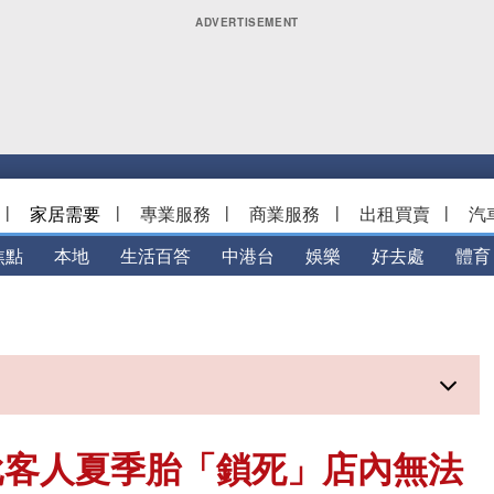
|
家居需要
|
專業服務
|
商業服務
|
出租買賣
|
汽
焦點
本地
生活百答
中港台
娛樂
好去處
體育
批客人夏季胎「鎖死」店內無法