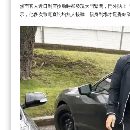
然而客人近日到店換胎時卻發現大門緊閉，門外貼上「Out of
示，他多次致電查詢均無人接聽，親身到場才驚覺結