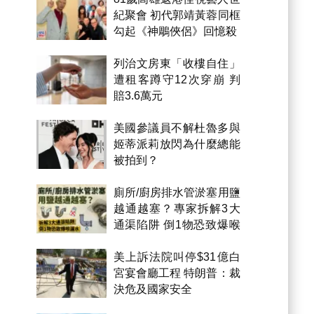
紀聚會 初代郭靖黃蓉同框
勾起《神鵰俠侶》回憶殺
列治文房東「收樓自住」
遭租客蹲守12次穿崩 判
賠3.6萬元
美國參議員不解杜魯多與
姬蒂派莉放閃為什麼總能
被拍到？
廁所/廚房排水管淤塞用鹽
越通越塞？專家拆解3大
通渠陷阱 倒1物恐致爆喉
漏水
美上訴法院叫停$31億白
宮宴會廳工程 特朗普：裁
決危及國家安全