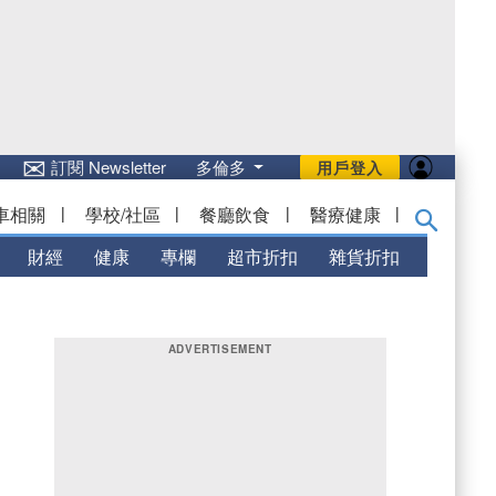
✉
訂閱 Newsletter
多倫多
用戶登入
車相關
|
學校/社區
|
餐廳飲食
|
醫療健康
|
財經
健康
專欄
超市折扣
雜貨折扣