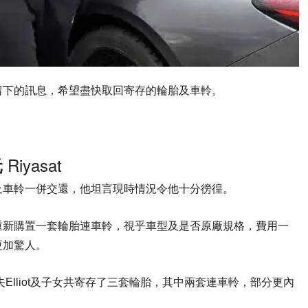
留下的訊息，希望盡快取回寄存的輪胎及車軨。
Riyasat
元
及車軨一併交還，他坦言現時情況令他十分徬徨。
重新購置一套輪胎連車軨，視乎車型及是否原廠規格，費用一
支更加驚人。
連同丈夫Elliot及子女共寄存了三套輪胎，其中兩套連車軨，部分更內