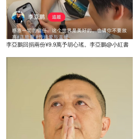
李亞鵬回捐兩份¥9.9萬予胡心瑤。李亞鵬@小紅書