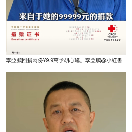
李亞鵬回捐兩份¥9.9萬予胡心瑤。李亞鵬@小紅書