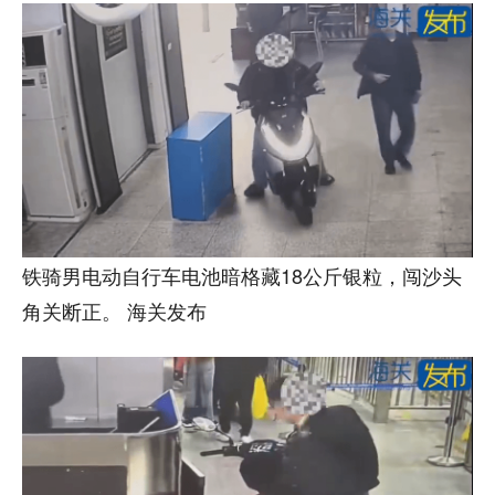
铁骑男电动自行车电池暗格藏18公斤银粒，闯沙头
角关断正。 海关发布