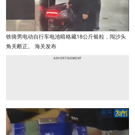
铁骑男电动自行车电池暗格藏18公斤银粒，闯沙头
角关断正。 海关发布