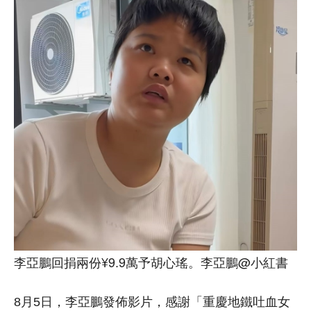
李亞鵬回捐兩份¥9.9萬予胡心瑤。李亞鵬@小紅書
8月5日，李亞鵬發佈影片，感謝「重慶地鐵吐血女