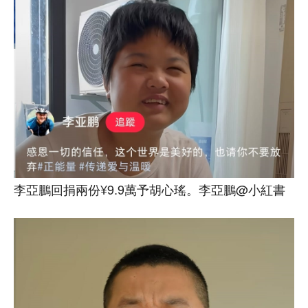
李亞鵬回捐兩份¥9.9萬予胡心瑤。李亞鵬@小紅書