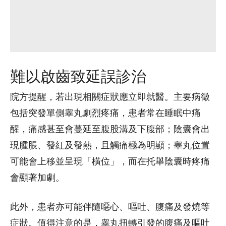
難以啟齒致延誤診治
院方提醒，若出現相關症狀應立即就醫。主要病徵
包括突發單側睾丸劇烈疼痛，患者常在睡眠中痛
醒，痛感甚至會蔓延至腹股溝及下腹部；陰囊會出
現腫脹、發紅及發熱，且觸痛極為明顯；睾丸位置
可能會上移並呈現「橫位」，而在托舉陰囊時疼痛
會顯著加劇。
此外，患者亦可能伴隨噁心、嘔吐、腹痛及發燒等
症狀。值得注意的是，睾丸扭轉引發的腹痛及嘔吐