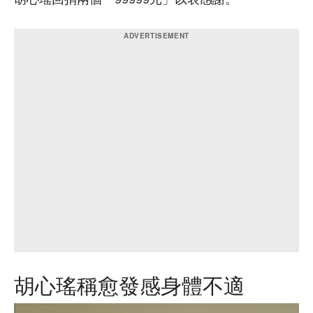
胡心瑤稱愈發感身體不適