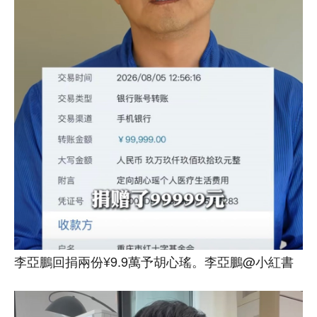
李亞鵬回捐兩份¥9.9萬予胡心瑤。李亞鵬@小紅書