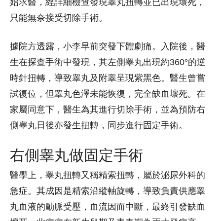
始求醫，經詳細檢查發現睾丸扭轉並已出現壞死，
只能無奈接受切除手術。
據院方透露，小李早前突發下體劇痛。入院後，醫
生在探查手術中發現，其左側睾丸出現約360°的逆
時針扭轉，導致睾丸及附睾呈現紫黑色。醫生曾嘗
試復位，但睾丸色澤未能恢復，完全缺血壞死。在
家屬同意下，醫生為其進行切除手術，並為預防右
側睾丸日後亦發生扭轉，同步進行固定手術。
右側睾丸做固定手術
醫學上，睾丸扭轉又稱精索扭轉，屬於泌尿外科的
急症。其成因是精索沿縱軸旋轉，導致負責供應睾
丸血液的動脈受壓，血流因而中斷，最終引發缺血