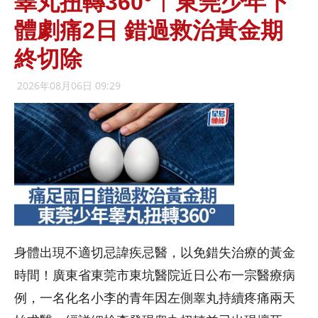
睾丸扭轉360°︱東莞少年下
體劇痛2日 錯過救治黃金期
終切除
2026年08月06日 09:29
身體出現不適切忌諱疾忌醫，以免錯失治療的黃金
時間！廣東省東莞市東坑醫院近日公布一宗醫療病
例，一名化名小李的青年因左側睾丸持續疼痛兩天