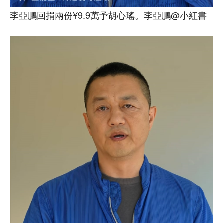
李亞鵬回捐兩份¥9.9萬予胡心瑤。李亞鵬@小紅書