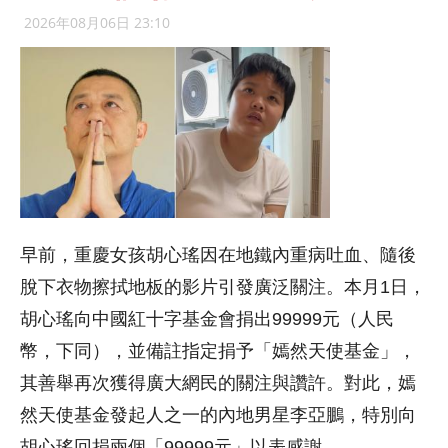
2026年08月06日 23:10
早前，重慶女孩胡心瑤因在地鐵內重病吐血、隨後
脫下衣物擦拭地板的影片引發廣泛關注。本月1日，
胡心瑤向中國紅十字基金會捐出99999元（人民
幣，下同），並備註指定捐予「嫣然天使基金」，
其善舉再次獲得廣大網民的關注與讚許。對此，嫣
然天使基金發起人之一的內地男星李亞鵬，特別向
胡心瑤回捐兩個「99999元」以表感謝。