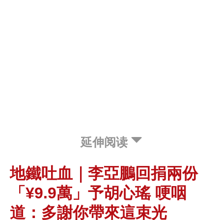
延伸阅读
地鐵吐血｜李亞鵬回捐兩份
「¥9.9萬」予胡心瑤 哽咽
道：多謝你帶來這束光