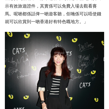
示有效旅遊證件，其實係可以免費入場去觀看賽
馬。呢啲都係話俾一啲遊客聽，佢哋係可以唔使錢
就可以欣賞到一啲香港好有特色嘅地方。」