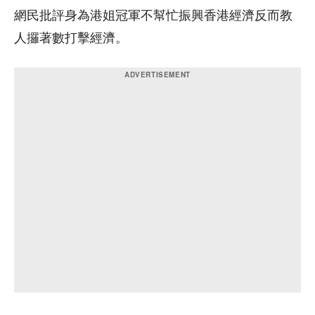
網民批評身為港姐冠軍不幫忙振興香港經濟反而教
人攞著數打擊經濟。