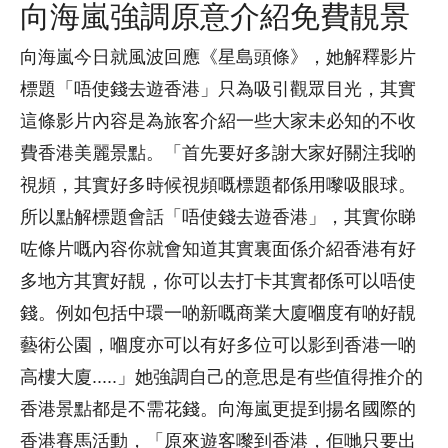
向海嵐強調原意介紹免費靚景
向海嵐今日就風波回應《星島頭條》，她解釋影片
標題「唔使錢去遊香港」只為吸引觀眾目光，其實
這條影片內容是為旅客介紹一些大家未必知的不收
費香港美麗景點。「首先要好多謝大家好關注我啲
視頻，其實好多時候視頻嘅標題都係用嚟吸眼球。
所以點解標題會話「唔使錢去遊香港」，其實你睇
咗條片嘅內容你就會知道其實裏面係介紹香港有好
多地方其實好靚，你可以去打卡其實都係可以唔使
錢。例如包括中環一啲新嘅商業大廈嗰度有啲好靚
藝術公園，嗰度亦可以有好多位可以影到香港一啲
高樓大廈.....」她強調自己的意思是有些值得推介的
香港景點都是不需花錢。向海嵐更提到揚名國際的
香港賽馬活動，「原來遊客嚟到香港，佢哋只要出