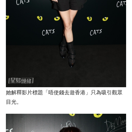
她解釋影片標題「唔使錢去遊香港」只為吸引觀眾
目光。