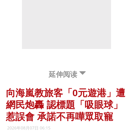
延伸阅读
向海嵐教旅客「0元遊港」遭
網民炮轟 認標題「吸眼球」
惹誤會 承諾不再嘩眾取寵
2026年08月07日 06:15