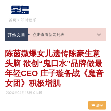
首页
>
即时娱乐
其他文章
点击查看新闻列表
陈茵媺爆女儿遗传陈豪生意
头脑 欲创“鬼口水”品牌做最
年轻CEO 庄子璇备战《魔音
女团》积极增肌
2026年04月18日 01:45
举报