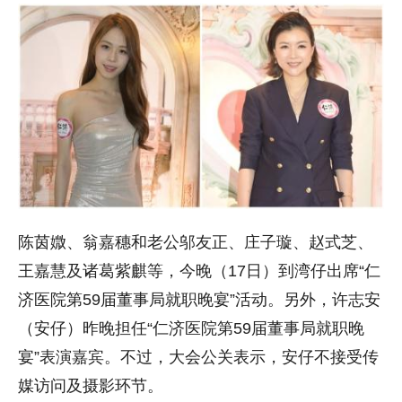
陈茵媺、翁嘉穗和老公邬友正、庄子璇、赵式芝、
王嘉慧及诸葛紫麒等，今晚（17日）到湾仔出席“仁
济医院第59届董事局就职晚宴”活动。另外，许志安
（安仔）昨晚担任“仁济医院第59届董事局就职晚
宴”表演嘉宾。不过，大会公关表示，安仔不接受传
媒访问及摄影环节。