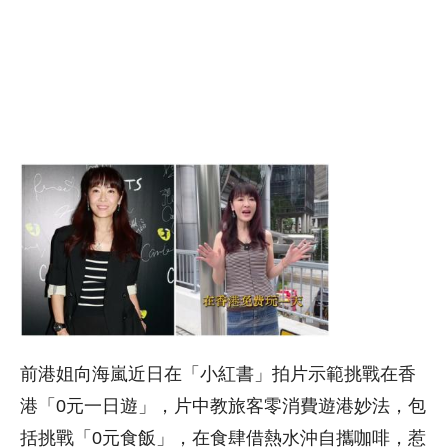
前港姐向海嵐近日在「小紅書」拍片示範挑戰在香
港「0元一日遊」，片中教旅客零消費遊港妙法，包
括挑戰「0元食飯」，在食肆借熱水沖自攜咖啡，惹