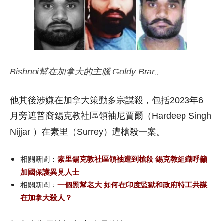
Bishnoi幫在加拿大的主腦 Goldy Brar。
他其後涉嫌在加拿大策動多宗謀殺，包括2023年6
月旁遮普裔錫克教社區領袖尼賈爾（Hardeep Singh
Nijjar ）在素里（Surrey）遭槍殺一案。
相關新聞：
素里錫克教社區領袖遭到槍殺 錫克教組織呼籲
加國保護異見人士
相關新聞：
一個黑幫老大 如何在印度監獄和政府特工共謀
在加拿大殺人？