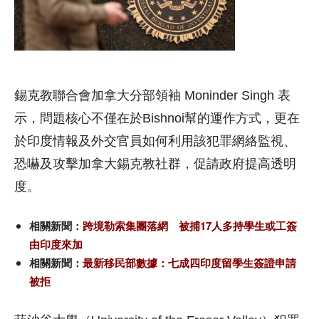
錫克教聯合會加拿大分部領袖 Moninder Singh 表
示，問題核心不僅在於Bishnoi幫的運作方式，更在
於印度情報及外交官員如何利用該犯罪網絡監視、
恐嚇及攻擊加拿大錫克教社群，促請政府提高透明
度。
相關新聞：
跨境勒索集團落網 被捕17人多持學生或工簽
由印度來加
相關新聞：
最新移民部數據：七成四印度留學生簽證申請
被拒