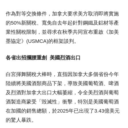
作為對等交換條件，加拿大要求美方取消即將實施
的50%新關稅、寬免自去年起針對鋼鐵及鋁材等產
業性關稅限制，並尋求在秋季共同宣布重啟《加美
墨協定》(USMCA)的框架談判。
各省出招攔腰重創 美國烈酒出口
白宮揮舞關稅大棒時，直指因加拿大多個省份今年
陸續將美國酒類商品下架，導致美國葡萄酒、啤酒
及烈酒對加拿大出口大幅萎縮，令全美烈酒與葡萄
酒製造商蒙受「毀滅性」衝擊，特別是美國葡萄酒
在加國的銷售總額，於2025年已出現了3.43億美元
的驚人暴跌。