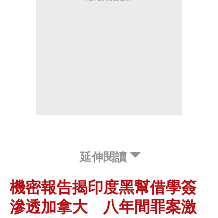
延伸閱讀
機密報告揭印度黑幫借學簽
滲透加拿大 八年間罪案激