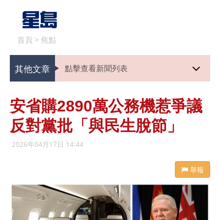
首頁
>
焦點
其他文章
點擊查看新聞列表
安省購2890萬公務機惹爭議
反對黨批「與民生脫節」
2026年04月17日 14:44
舉報