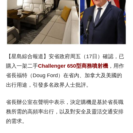
【星島綜合報道】安省政府周五（17日）確認，已
購入一架二手
Challenger 650型商務噴射機
，用作
省長福特（Doug Ford）在省內、加拿大及美國的
出行用途，引發多名政界人士批評。
省長辦公室在聲明中表示，決定購機是基於省長職
務所需的高頻率出行，以及對安全及靈活交通安排
的需求。