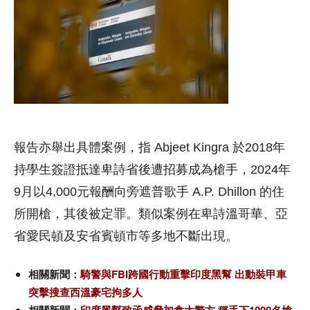
報告亦舉出具體案例，指 Abjeet Kingra 於2018年
持學生簽證抵達卑詩省後遭招募成為槍手，2024年
9月以4,000元報酬向旁遮普歌手 A.P. Dhillon 的住
所開槍，其後被定罪。類似案例在卑詩溫哥華、亞
省愛民頓及安省賓頓市等多地不斷出現。
相關新聞：
騎警與FBI跨國行動重擊印度黑幫 出動裝甲車
突擊搜查西溫豪宅拘多人