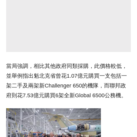
當局強調，相比其他政府同類採購，此價格較低，
並舉例指出魁北克省曾花1.07億元購買一支包括一
架二手及兩架新Challenger 650的機隊，而聯邦政
府則花7.53億元購買6架全新Global 6500公務機。