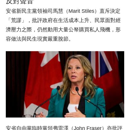
反對聲音
安省新民主黨領袖司馬慧（
Marit Stiles）
直斥決定
「荒謬」，批評政府在生活成本上升、民眾面對經
濟壓力之際，仍然動用大量公帑購買私人飛機，形
容做法與民生現實嚴重脫節。
安省自由黨臨時黨領弗雷澤（John Fraser）
亦批評