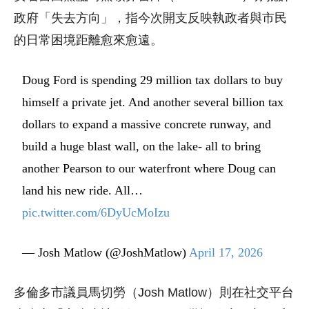
政府「失去方向」，指今次開支反映執政者與市民
的日常困境距離愈來愈遠。
Doug Ford is spending 29 million tax dollars to buy
himself a private jet. And another several billion tax
dollars to expand a massive concrete runway, and
build a huge blast wall, on the lake- all to bring
another Pearson to our waterfront where Doug can
land his new ride. All…
pic.twitter.com/6DyUcMoIzu
— Josh Matlow (@JoshMatlow)
April 17, 2026
多倫多市議員馬切勞（Josh Matlow）則在社交平台