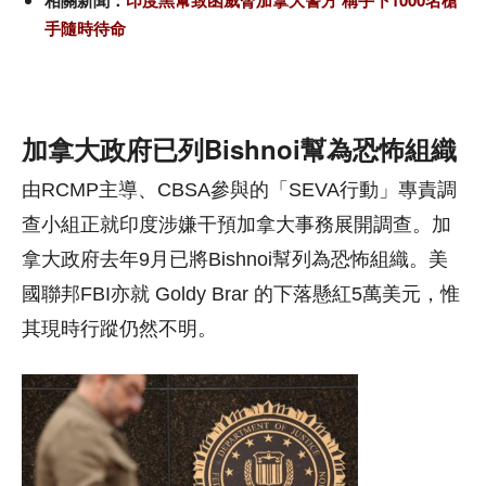
相關新聞：
印度黑幫致函威脅加拿大警方 稱手下1000名槍
手隨時待命
加拿大政府已列Bishnoi幫為恐怖組織
由RCMP主導、CBSA參與的「SEVA行動」專責調
查小組正就印度涉嫌干預加拿大事務展開調查。加
拿大政府去年9月已將Bishnoi幫列為恐怖組織。美
國聯邦FBI亦就 Goldy Brar 的下落懸紅5萬美元，惟
其現時行蹤仍然不明。