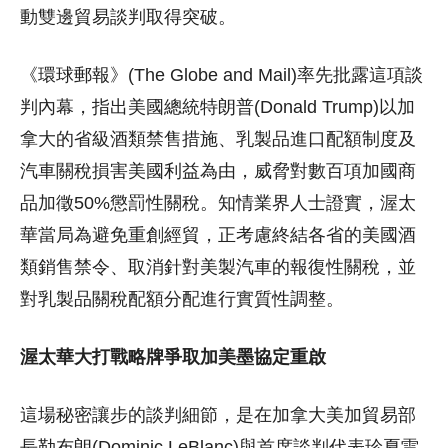
動雙邊貿易談判取得突破。
《環球郵報》(The Globe and Mail)率先批露這項談
判內幕，指出美國總統特朗普(Donald Trump)以加
拿大的省級酒類禁售措施、乳製品進口配額制度及
汽車關稅損害美國利益為由，威脅對數百項加國商
品加徵50%懲罰性關稅。知情業界人士證實，渥太
華當局為避免重創經貿，正考慮終結各省的美國酒
類銷售禁令、取消針對美製汽車的報復性關稅，並
對乳製品關稅配額分配進行實質性調整。
渥太華大打戰略牌爭取加美墨協定重啟
這場秘密讓步的談判細節，是在加拿大美加貿易部
長勒布朗(Dominic LeBlanc)與首席談判代表珍夏雷