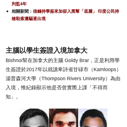
判監4年
相關新聞：
借錢持學簽來加卻入黑幫「底層」 印度公民持
槍勒索遭驅逐出境
主腦以學生簽證入境加拿大
Bishnoi幫在加拿大的主腦 Goldy Brar，正是利用學
生簽證於2017年以就讀卑詩省甘碌市（Kamloops）
湯普森河大學（Thompson Rivers University）為由
入境，惟紀錄顯示他是否曾實際上課「不得而
知」。