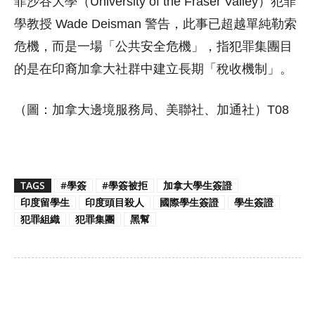
菲沙谷大學（University of the Fraser Valley）犯罪
學教授 Wade Deisman 警告，此事已超越單純勒索
危機，而是一場「公共安全危機」，指犯罪集團目
的是在印裔加拿大社群中建立長期「稅收機制」。
（圖：加拿大邊境服務局、美聯社、加通社）T08
TAGS
#學簽
#學簽被拒
加拿大學生簽證
印度留學生
印度頭目殺人
國際學生簽證
學生簽證
犯罪組織
犯罪集團
黑幫