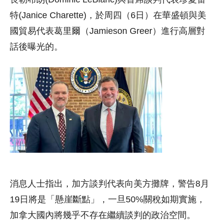
特(Janice Charette)，於周四（6日）在華盛頓與美
國貿易代表葛里爾（Jamieson Greer）進行高層對
話後曝光的。
消息人士指出，加方談判代表向美方攤牌，警告8月
19日將是「懸崖斷點」，一旦50%關稅如期實施，
加拿大國內將幾乎不存在繼續談判的政治空間。