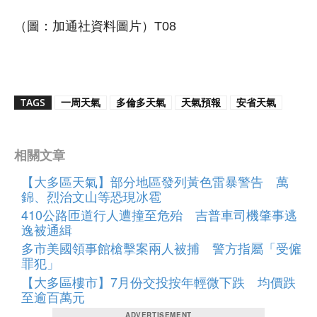
（圖：加通社資料圖片）T08
TAGS
一周天氣
多倫多天氣
天氣預報
安省天氣
相關文章
【大多區天氣】部分地區發列黃色雷暴警告 萬
錦、烈治文山等恐現冰雹
410公路匝道行人遭撞至危殆 吉普車司機肇事逃
逸被通緝
多市美國領事館槍擊案兩人被捕 警方指屬「受僱
罪犯」
【大多區樓市】7月份交投按年輕微下跌 均價跌
至逾百萬元