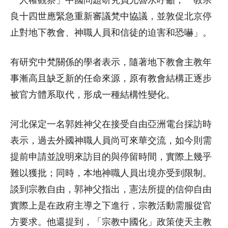
「人權觀察」中國問題研究員尤魯永呼籲，「教宗
良十四世應緊急重新審議梵中協議，並敦促北京停
止對地下教會、神職人員和信徒的迫害和恐嚇」。
有研究中梵關係的學者表示，隨著地下教會主教年
事漸高且缺乏新的任命來源，原有教會結構正逐步
被官方體系取代，形成一種結構性變化。
河北保定一名郭姓神父在接受自由亞洲電台採訪時
表示，過去外國神職人員尚可來華交流，如今則需
提前申請並說明來訪目的與停留時間，實際上幾乎
難以獲批；同時，本地神職人員出境亦受到限制。
談到宗教自由，郭神父指出，憲法所提的信仰自由
實際上是在政府主導之下進行，宗教活動需服從官
方要求。他還提到，「宗教中國化」政策使天主教