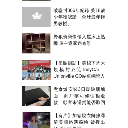
破塵封306年紀錄 美18歲
少年獲認證「全球最年輕
男教授」
野狼寶寶偷偷入屋床上熟
睡 屋主返家遇奇景
【星島街訪】萬錦下周大
規模封路迎IndyCar
Unionville GO站車輛禁入
煮食爐安裝3日爆玻璃爐
面 商戶稱可修理拒退
款 顧客未退貨能否取回
金錢？
【有片】加籍脫衣舞孃滯
留美國路遇攔檢 被搜出