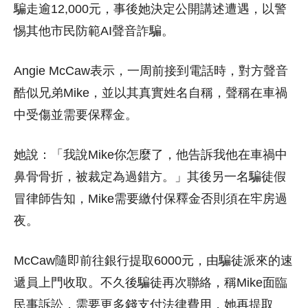
騙走逾12,000元，事後她決定公開講述遭遇，以警
惕其他市民防範AI聲音詐騙。
Angie McCaw表示，一周前接到電話時，對方聲音
酷似兄弟Mike，並以其真實姓名自稱，聲稱在車禍
中受傷並需要保釋金。
她說：「我說Mike你怎麼了，他告訴我他在車禍中
鼻骨骨折，被裁定為過錯方。」其後另一名騙徒假
冒律師告知，Mike需要繳付保釋金否則須在牢房過
夜。
McCaw隨即前往銀行提取6000元，由騙徒派來的速
遞員上門收取。不久後騙徒再次聯絡，稱Mike面臨
民事訴訟，需要更多錢支付法律費用，她再提取