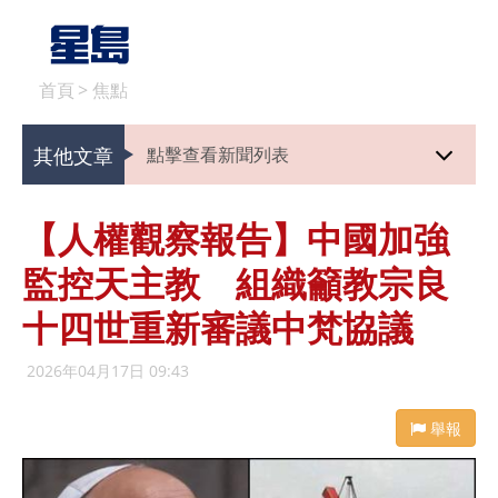
首頁
>
焦點
其他文章
點擊查看新聞列表
【人權觀察報告】中國加強
監控天主教 組織籲教宗良
十四世重新審議中梵協議
2026年04月17日 09:43
舉報