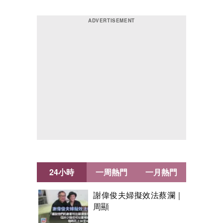
24小時
一周熱門
一月熱門
謝偉俊夫婦擬效法蔡瀾｜
周顯