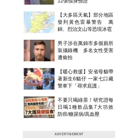
12張假身份證
【大多區天氣】部分地區
發列黃色雷暴警告 萬
錦、烈治文山等恐現冰雹
男子涉在萬錦市多個廁所
裝攝錄機 多名女性受害
遭偷拍
【暖心救援】安省母貓帶
著新生6貓仔 一家七口藏
警車下「尋求庇護」
不要只喝綠茶！研究證每
日喝1種飲品集7大功效
防癌/糖尿病/高血壓