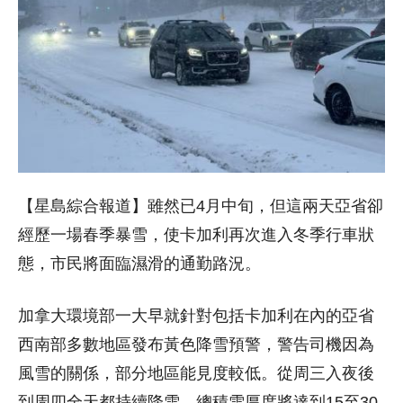
【星島綜合報道】雖然已4月中旬，但這兩天亞省卻
經歷一場春季暴雪，使卡加利再次進入冬季行車狀
態，市民將面臨濕滑的通勤路況。
加拿大環境部一大早就針對包括卡加利在內的亞省
西南部多數地區發布黃色降雪預警，警告司機因為
風雪的關係，部分地區能見度較低。從周三入夜後
到周四全天都持續降雪，總積雪厚度將達到15至30