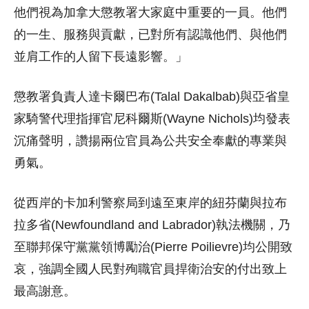
他們視為加拿大懲教署大家庭中重要的一員。他們
的一生、服務與貢獻，已對所有認識他們、與他們
並肩工作的人留下長遠影響。」
懲教署負責人達卡爾巴布(Talal Dakalbab)與亞省皇
家騎警代理指揮官尼科爾斯(Wayne Nichols)均發表
沉痛聲明，讚揚兩位官員為公共安全奉獻的專業與
勇氣。
從西岸的卡加利警察局到遠至東岸的紐芬蘭與拉布
拉多省(Newfoundland and Labrador)執法機關，乃
至聯邦保守黨黨領博勵治(Pierre Poilievre)均公開致
哀，強調全國人民對殉職官員捍衛治安的付出致上
最高謝意。