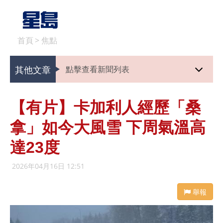
首頁
>
焦點
其他文章
點擊查看新聞列表
【有片】卡加利人經歷「桑
拿」如今大風雪 下周氣溫高
達23度
2026年04月16日 12:51
舉報