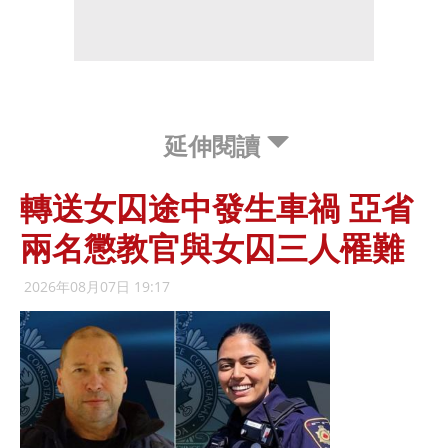
延伸閱讀
轉送女囚途中發生車禍 亞省
兩名懲教官與女囚三人罹難
2026年08月07日 19:17