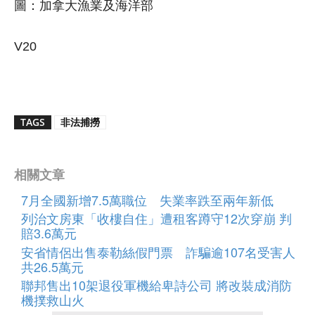
圖：加拿大漁業及海洋部
V20
TAGS
非法捕撈
相關文章
7月全國新增7.5萬職位 失業率跌至兩年新低
列治文房東「收樓自住」遭租客蹲守12次穿崩 判
賠3.6萬元
安省情侶出售泰勒絲假門票 詐騙逾107名受害人
共26.5萬元
聯邦售出10架退役軍機給卑詩公司 將改裝成消防
機撲救山火