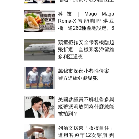
氣！
科技｜Mago Maga
Roma-X智能咖啡烘豆
機 逾260種產地設定、6
級烘焙 300克一次完成
頑童拒扣安全帶客機臨起
飛折返 全機乘客滯留維
多利亞過夜
萬錦市深夜小巷性侵案
警方追緝亞裔疑犯
美國參議員不解杜魯多與
姬蒂派莉放閃為什麼總能
被拍到？
列治文房東「收樓自住」
遭租客蹲守12次穿崩 判