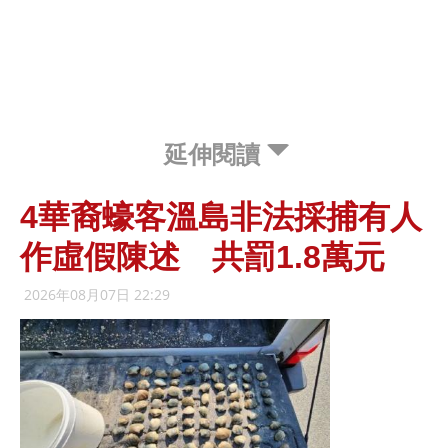
延伸閱讀
4華裔蠔客溫島非法採捕有人
作虛假陳述 共罰1.8萬元
2026年08月07日 22:29