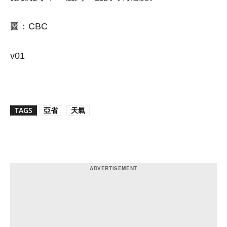
圖：CBC
v01
TAGS
亞省
天氣