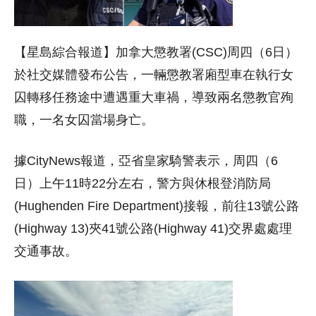
【星島綜合報道】加拿大懲教署(CSC)周四（6日）
於社交媒體發布公告，一輛懲教署廂型車在執行女
囚轉移任務途中遭遇重大車禍，導致兩名懲教官殉
職，一名女囚當場身亡。
據CityNews報道，亞省皇家騎警表示，周四（6
日）上午11時22分左右，警方與休根登消防局
(Hughenden Fire Department)接報，前往13號公路
(Highway 13)夾41號公路(Highway 41)交界處處理
交通事故。