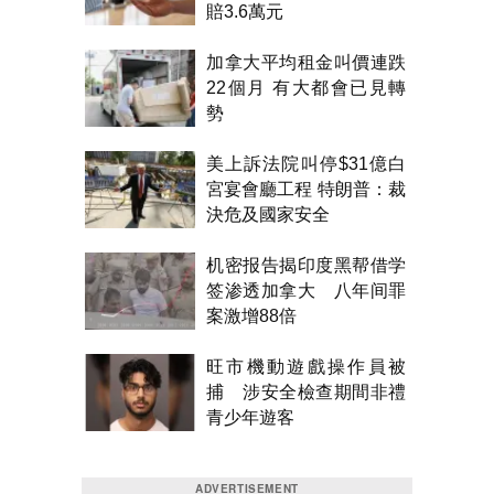
賠3.6萬元
加拿大平均租金叫價連跌
22個月 有大都會已見轉
勢
美上訴法院叫停$31億白
宮宴會廳工程 特朗普：裁
決危及國家安全
机密报告揭印度黑帮借学
签渗透加拿大 八年间罪
案激增88倍
旺市機動遊戲操作員被
捕 涉安全檢查期間非禮
青少年遊客