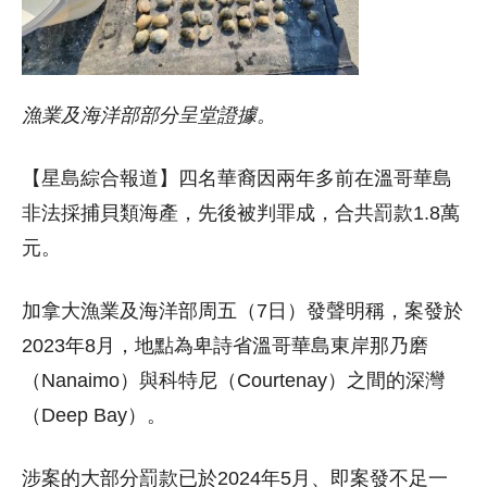
漁業及海洋部部分呈堂證據。
【星島綜合報道】四名華裔因兩年多前在溫哥華島
非法採捕貝類海產，先後被判罪成，合共罰款1.8萬
元。
加拿大漁業及海洋部周五（7日）發聲明稱，案發於
2023年8月，地點為卑詩省溫哥華島東岸那乃磨
（Nanaimo）與科特尼（Courtenay）之間的深灣
（Deep Bay）。
涉案的大部分罰款已於2024年5月、即案發不足一