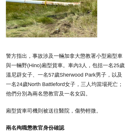
警方指出，事故涉及一輛加拿大懲教署小型廂型車
與一輛野(Hino)廂型貨車。車內3人，包括一名25歲
溫尼辟女子、一名57歲Sherwood Park男子，以及
一名24歲North Battleford女子，三人均當場死亡；
他們分別為兩名懲教官及一名女囚。
廂型貨車司機則被送往醫院，傷勢輕微。
兩名殉職懲教官身份確認