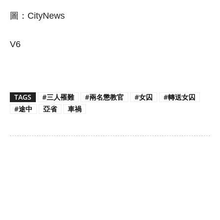
圖：CityNews
V6
TAGS
#三人罹難
#兩名懲教官
#女囚
#轉送女囚
#途中
亞省
車禍