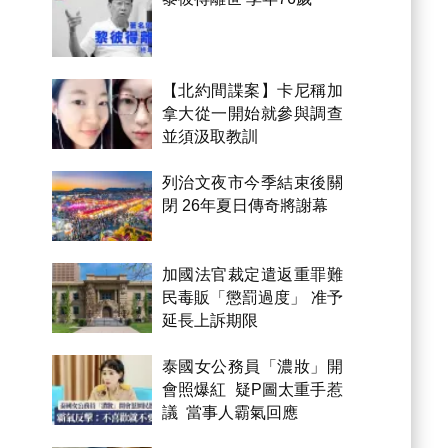
【北約間諜案】卡尼稱加
拿大從一開始就參與調查
並須汲取教訓
列治文夜市今季結束後關
閉 26年夏日傳奇將謝幕
加國法官裁定遣返重罪難
民毒販「懲罰過度」 准予
延長上訴期限
泰國女公務員「濃妝」開
會照爆紅 疑P圖太重手惹
議 當事人霸氣回應