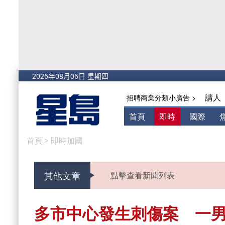
請人
招聘商業分類小廣告 >
首頁
即時
國際
首頁
>
即時加國
其他文章
點擊查看新聞列表
多市中心發生刺傷案 一