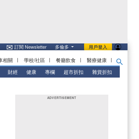
✉
訂閱 Newsletter
多倫多
用戶登入
車相關
|
學校/社區
|
餐廳飲食
|
醫療健康
|
財經
健康
專欄
超市折扣
雜貨折扣