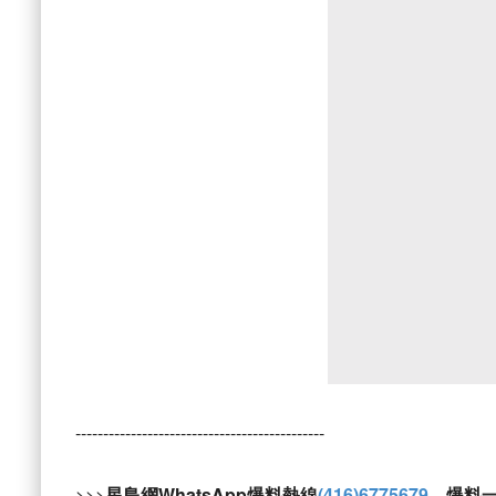
---------------------------------------------
>>>
星島網WhatsApp爆料熱線
(416)6775679
，爆料