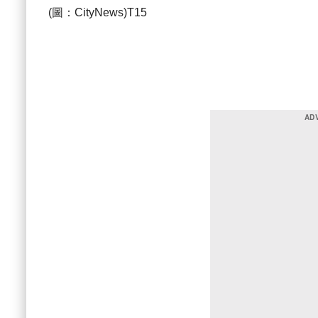
(圖：CityNews)T15