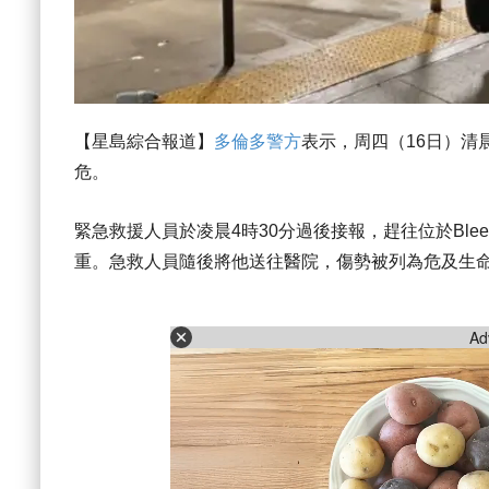
【星島綜合報道】
多倫多警方
表示，周四（16日）清
危。
緊急救援人員於凌晨4時30分過後接報，趕往位於Bleecker 
重。急救人員隨後將他送往醫院，傷勢被列為危及生
Ad