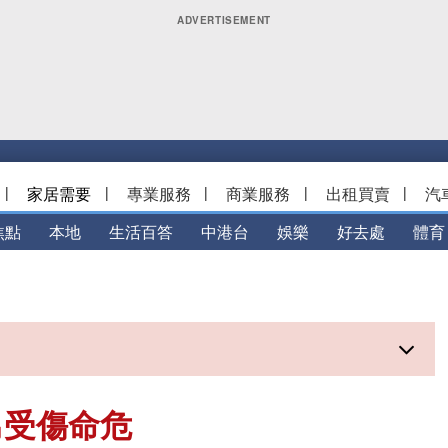
|
家居需要
|
專業服務
|
商業服務
|
出租買賣
|
汽
焦點
本地
生活百答
中港台
娛樂
好去處
體育
男受傷命危