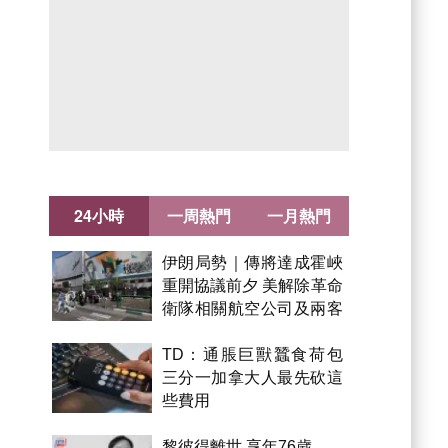
24小時
一周熱門
一月熱門
伊朗局勢｜傳將達成霍峽
重開協議前夕 美解除革命
衛隊相關航空公司及兩客
機制裁
TD：通脹巨獸蠶食荷包
三分一加拿大人最先砍這
些費用
黎彼得離世 享年76歲