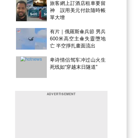
旅客網上訂酒店租車要留
神 誤用美元付款隨時帳
單大增
有片｜俄羅斯傘兵節 男兵
600米高空主傘失靈墮地
亡 半空掙扎畫面流出
卑诗情侣驾车冲过山火生
死线如“穿越末日隧道”