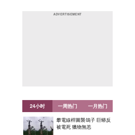
24小时
一周热门
一月热门
攀電線桿圖襲鴿子 巨蟒反
被電死 獵物無恙