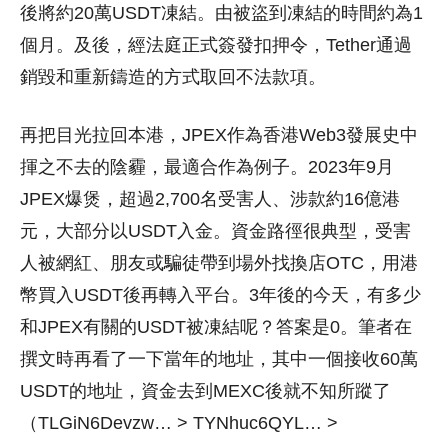
後將約20萬USDT凍結。由被盜到凍結的時間約為1
個月。及後，經法庭正式簽發扣押令，Tether通過
銷毀和重新鑄造的方式取回不法款項。
再把目光拉回本港，JPEX作為香港Web3發展史中
揮之不去的陰霾，最適合作為例子。2023年9月
JPEX爆煲，超過2,700名受害人、涉款約16億港
元，大部分以USDT入金。資金路徑很典型，受害
人被網紅、朋友或騙徒帶到場外找換店OTC，用港
幣買入USDT後再轉入平台。3年後的今天，有多少
和JPEX有關的USDT被凍結呢？答案是0。筆者在
撰文時再看了一下當年的地址，其中一個接收60萬
USDT的地址，資金去到MEXC後就不知所蹤了
（TLGiN6Devzw… > TYNhuc6QYL… >