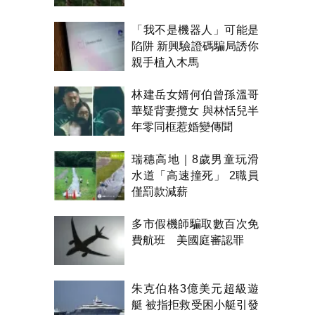
「我不是機器人」可能是
陷阱 新興驗證碼騙局誘你
親手植入木馬
林建岳女婿何伯曾孫溫哥
華疑背妻攬女 與林恬兒半
年零同框惹婚變傳聞
瑞穗高地｜8歲男童玩滑
水道「高速撞死」 2職員
僅罰款減薪
多市假機師騙取數百次免
費航班 美國庭審認罪
朱克伯格3億美元超級遊
艇 被指拒救受困小艇引發