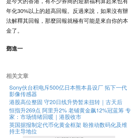
是今天的香港，有不少券商的迎新福利算起來也有
年化30%以上的超高回報。反過來說，如果沒有辦
法解釋其回報，那麼回報就極有可能是來自你的本
金了。
鄧進一
相关文章
Sony伙台积电斥500亿日本熊本县设厂 拓下一代
影像传感器
港股高位整固 守20日线升势暂未扭转｜古天后
恒指升269点 阿里升2% 老铺黄金飙12%冠蓝筹 专
家：市场情绪回暖｜港股收市
英国据报制定代币化黄金框架 盼推动数码化及维
持主导地位