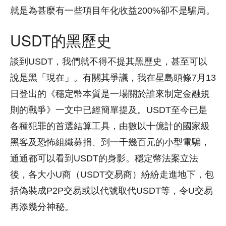
就是為甚麼有一些項目年化收益200%卻不是騙局。
USDT的黑歷史
談到USDT，我們就不得不提其黑歷史，甚至可以
說是黑「現在」。有關其爭議，我在星島頭條7月13
日登出的《穩定幣本質是一場關於誰來制定金融規
則的戰爭》一文中已經簡單提及。USDT至今已是
各種犯罪的首選結算工具，由數以十億計的國家級
黑客及恐怖組織募捐、到一千幾百元的小型電騙，
通通都可以看到USDT的身影。穩定幣法案立法
後，各大小U商（USDT交易商）紛紛走進地下，包
括偽裝成P2P交易或以代號取代USDT等，令U交易
再添幾分神秘。