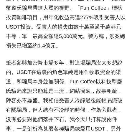
幣龐氏騙局帶進大眾的視野。「Fun Coffee」標榜
投資咖啡項目，用年化收益高達277%吸引受害人以
USDT投資。受害人的損失由數十萬至過千萬港元
不等，單一最高金額達5,000萬元。警方稱，涉案總
損失已增至約1.4億元。
筆者參與加密幣市場多年，對這場騙局沒太多想說
的。USDT在這裏的角色單純是用作收取資金的渠
道，和騙局本身並無關係。Fun Coffee以科技型龐
氏騙局來說只能算是三流，網站簡陋，故事粗疏，
陣容亦不鼎盛。我相信受害人冷靜過後能輕易識破
有關騙局，但人總有不冷靜的時候，作為旁觀者，
沒有必要對他們落井下石。我今天只打算說兩件
事，一是剖析為甚麼各種騙局總愛用USDT，另外