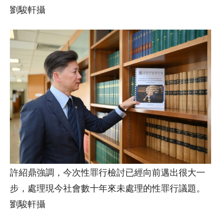
劉駿軒攝
許紹鼎強調，今次性罪行檢討已經向前邁出很大一
步，處理現今社會數十年來未處理的性罪行議題。
劉駿軒攝