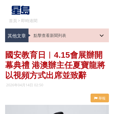
首頁
>
即時港聞
其他文章
點擊查看新聞列表
國安教育日︱4.15會展辦開
幕典禮 港澳辦主任夏寶龍將
以視頻方式出席並致辭
2026年04月14日 02:50
舉報