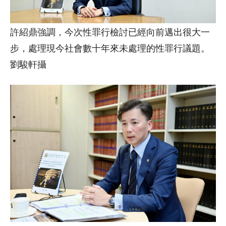
許紹鼎強調，今次性罪行檢討已經向前邁出很大一
步，處理現今社會數十年來未處理的性罪行議題。
劉駿軒攝