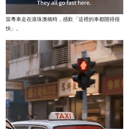
當粵車走在港珠澳橋時，感歎「這裡的車都開得很
快」。