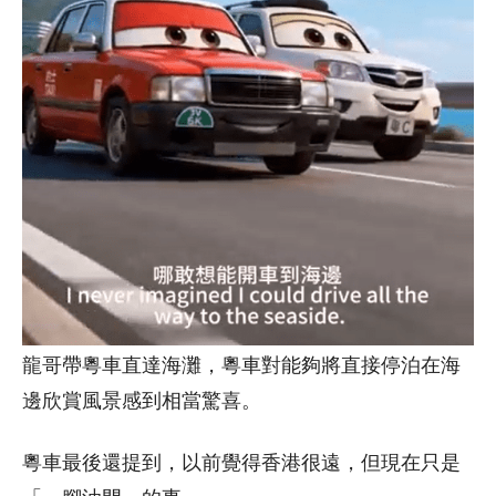
龍哥帶粵車直達海灘，粵車對能夠將直接停泊在海
邊欣賞風景感到相當驚喜。
粵車最後還提到，以前覺得香港很遠，但現在只是