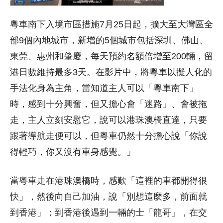
粵車南下入境市區措施7月25日起，擴大至大灣區全
部9個內地城市，新增的5個城市包括深圳、佛山、
東莞、惠州和肇慶，每天預約名額倍增至200輛，留
港日數維持最多3天。在影片中，將粵車以擬人化的
手法化身為主角，當知道主人可以「粵車南下」
時，感到十分興奮，但又擔心會「迷路」、會被拖
走，主人立刻安慰它，說可以港珠澳橋直達，只要
跟著導航走便可以，但粵車仍然十分擔心說「你說
得輕巧，你又沒有車身感覺。」
當粵車走在港珠澳橋時，感歎「這裡的車都開得很
快」，然後向自己加油，說「別想這麼多，前面就
到香港」；到香港後遇到一輛的士「龍哥」，在交