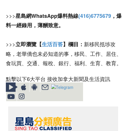
>>>
星島網WhatsApp爆料熱線
(416)6775679
，爆
料一經錄用，薄酬致意。
>>>
新移民抵埗攻
立即瀏覽【
生活百答
】欄目：
略，老華僑也未必知道的事，移民、工作、居住、
食玩買、交通、報稅、銀行、福利、生育、教育。
點擊以下6大平台 接收加拿大新聞及生活資訊