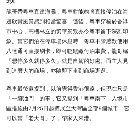
龍哥帶粵車直達海灘，粵車對能夠將直接停泊在海
邊欣賞風景感到相當驚喜，隨後，粵車穿梭於香港
市中心，高樓林立的繁華景致亦令粵車留下深刻印
象。當它們泊在停車場休息時，粵車不禁感歎使用
八達通可直接刷卡，即可輕鬆繳付泊車費，龍哥稱
「想停多久就停多久」就是自駕的好處。而主人見
到這麼大的商場，亦隨即下車到商場逛逛。
粵車最後還提到，以前覺得香港很遠，但現在只是
「一腳油門」的事，它又提到「粵車南下」入境市
區措施由7月25日起擴展至大灣區全部9個城市，它
可以當「老大哥」了，帶家人來港。