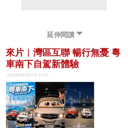
延伸閱讀
來片︱灣區互聯 暢行無憂 粵
車南下自駕新體驗
2026年08月07日 23:45