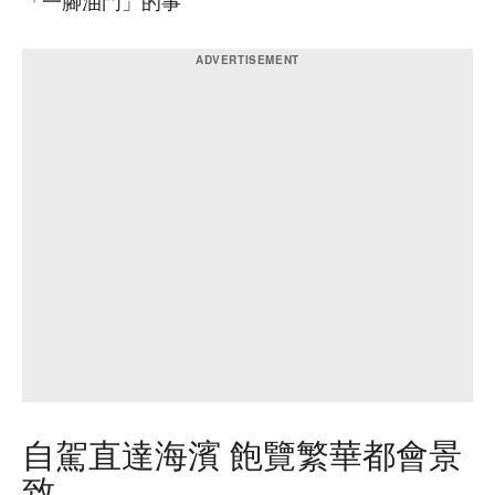
「一腳油門」的事
自駕直達海濱 飽覽繁華都會景
致