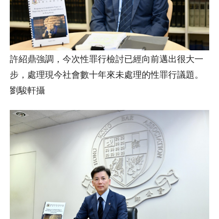
許紹鼎強調，今次性罪行檢討已經向前邁出很大一
步，處理現今社會數十年來未處理的性罪行議題。
劉駿軒攝