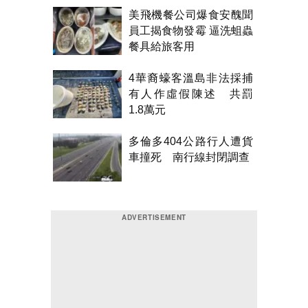
美飛機餐公司爆食安醜聞
員工揭食物發霉 逼洗蛆蟲
餐具給旅客用
4華裔蠔客溫島非法採捕
有人作虛假陳述 共罰
1.8萬元
多倫多404公路行人遭貨
車撞死 南行線封閉調查