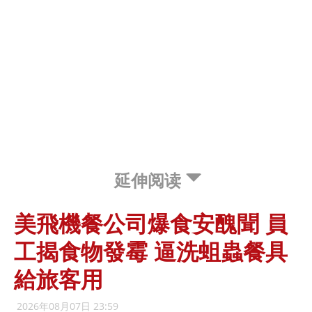
延伸阅读
美飛機餐公司爆食安醜聞 員
工揭食物發霉 逼洗蛆蟲餐具
給旅客用
2026年08月07日 23:59