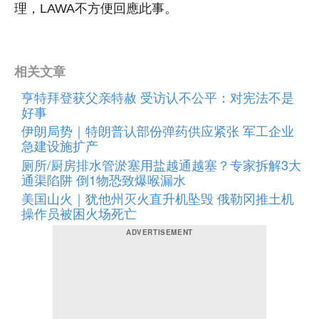
理，LAWA不方便回應此事。
相关文章
亨特拜登获父亲特赦 受访认不公平：对宪法不是
好事
伊朗局势｜特朗普认部份弹药供应紧张 军工企业
急建设施扩产
厕所/厨房排水管淤塞用盐越通越塞？专家拆解3大
通渠陷阱 倒1物恐致爆喉漏水
美国山火｜犹他州灭火直升机坠毁 俄勒冈推土机
操作员被困火场死亡