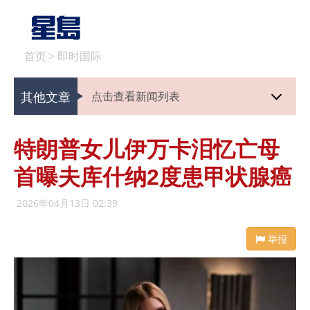
首页
>
即时国际
其他文章
点击查看新闻列表
特朗普女儿伊万卡泪忆亡母
首曝夫库什纳2度患甲状腺癌
2026年04月13日 02:39
举报