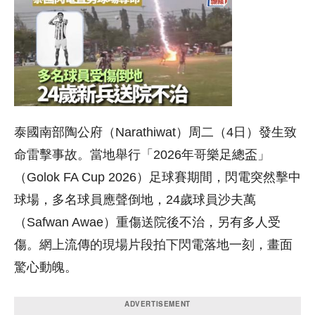
泰國南部陶公府（Narathiwat）周二（4日）發生致
命雷擊事故。當地舉行「2026年哥樂足總盃」
（Golok FA Cup 2026）足球賽期間，閃電突然擊中
球場，多名球員應聲倒地，24歲球員沙夫萬
（Safwan Awae）重傷送院後不治，另有多人受
傷。網上流傳的現場片段拍下閃電落地一刻，畫面
驚心動魄。