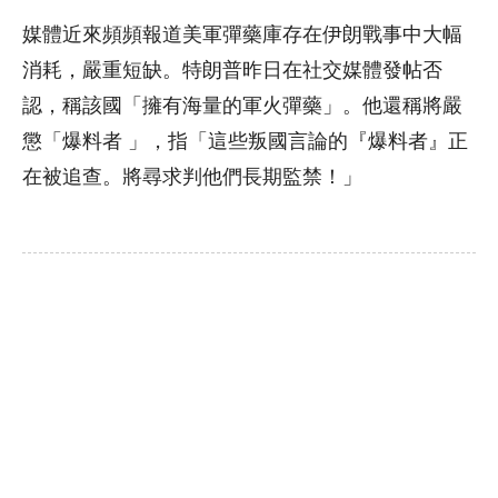
媒體近來頻頻報道美軍彈藥庫存在伊朗戰事中大幅
消耗，嚴重短缺。特朗普昨日在社交媒體發帖否
認，稱該國「擁有海量的軍火彈藥」。他還稱將嚴
懲「爆料者 」，指「這些叛國言論的『爆料者』正
在被追查。將尋求判他們長期監禁！」