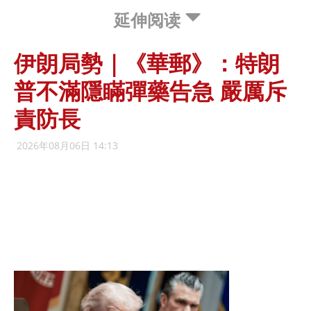
延伸阅读
伊朗局勢｜《華郵》：特朗
普不滿隱瞞彈藥告急 嚴厲斥
責防長
2026年08月06日 14:13