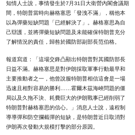
知情人士說，事情發生於7月31日大衛營內閣會議期
間，特朗普當時向赫格塞思「發洩不滿」，稱他本
以為彈藥短缺問題「已經解決了」。赫格塞思為自
己辯護，並將彈藥短缺問題及未能確保特朗普充分
了解情況的責任，歸咎於國防部副部長范伯格。
報道寫道：「這場交鋒凸顯出特朗普對其國防部長
日益不滿。赫格塞思是對伊朗採取軍事行動最早和
主要推動者之一，他曾說服特朗普相信這會是一場
迅速且相對容易的勝利……霍爾木茲海峽問題的僵
局以及久拖不決、耗費巨大的伊朗戰事已經削弱了
特朗普對赫格塞思的信心。」消息人士說，遠程制
導導彈和防空攔截彈的短缺，是特朗普近日取消對
伊朗再次發動大規模打擊的部分原因。