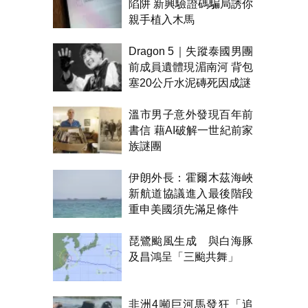
陷阱 新興驗證碼騙局誘你
親手植入木馬
Dragon 5｜失蹤泰國男團
前成員遺體現湄南河 背包
塞20公斤水泥磚死因成謎
溫市男子意外發現百年前
書信 藉AI破解一世紀前家
族謎團
伊朗外長：霍爾木茲海峽
新航道協議進入最後階段
重申美國須先滿足條件
琵鷺颱風生成 與白海豚
及昌鴻呈「三颱共舞」
非洲4噸巨河馬發狂「追