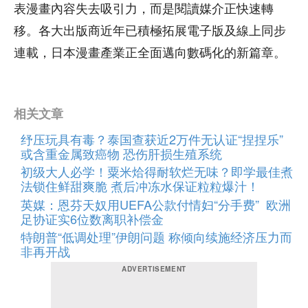
表漫畫內容失去吸引力，而是閱讀媒介正快速轉
移。各大出版商近年已積極拓展電子版及線上同步
連載，日本漫畫產業正全面邁向數碼化的新篇章。
相关文章
纾压玩具有毒？泰国查获近2万件无认证“捏捏乐”
或含重金属致癌物 恐伤肝损生殖系统
初级大人必学！粟米烚得耐软烂无味？即学最佳煮
法锁住鲜甜爽脆 煮后冲冻水保证粒粒爆汁！
英媒：恩芬天奴用UEFA公款付情妇“分手费” 欧洲
足协证实6位数离职补偿金
特朗普“低调处理”伊朗问题 称倾向续施经济压力而
非再开战