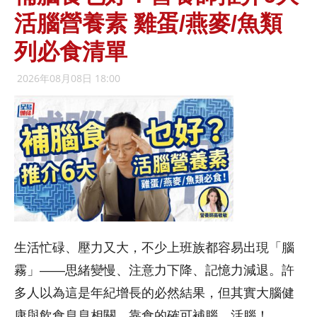
活腦營養素 雞蛋/燕麥/魚類
列必食清單
2026年08月08日 18:00
生活忙碌、壓力又大，不少上班族都容易出現「腦
霧」——思緒變慢、注意力下降、記憶力減退。許
多人以為這是年紀增長的必然結果，但其實大腦健
康與飲食息息相關，靠食的確可補腦、活腦！