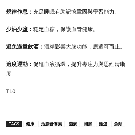
規律作息：
充足睡眠有助記憶鞏固與學習能力。
少油少鹽：
穩定血糖，保護血管健康。
避免過量飲酒：
酒精影響大腦功能，應適可而止。
適度運動：
促進血液循環，提升專注力與思維清晰
度。
T10
TAGS
健康
活腦營養素
燕麥
補腦
雞蛋
魚類