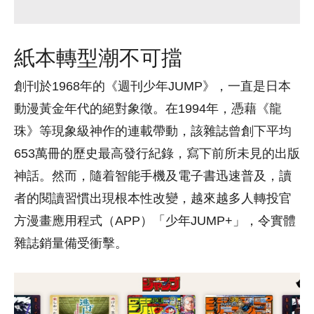
紙本轉型潮不可擋
創刊於1968年的《週刊少年JUMP》，一直是日本
動漫黃金年代的絕對象徵。在1994年，憑藉《龍
珠》等現象級神作的連載帶動，該雜誌曾創下平均
653萬冊的歷史最高發行紀錄，寫下前所未見的出版
神話。然而，隨着智能手機及電子書迅速普及，讀
者的閱讀習慣出現根本性改變，越來越多人轉投官
方漫畫應用程式（APP）「少年JUMP+」，令實體
雜誌銷量備受衝擊。