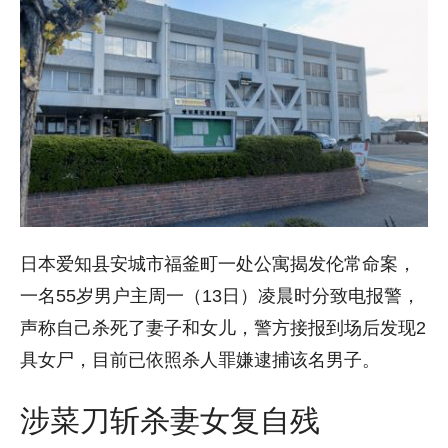
日本爱知县安城市福釜町一处公寓揭发伦常命案，
一名55岁男户主周一（13日）凌晨时分致电报警，
声称自己杀死了妻子和女儿，警方接报到场后发现2
具女尸，目前已依照杀人罪嫌逮捕该名男子。
涉菜刀斩杀妻女复自残