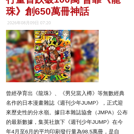
珠》創650萬冊神話
2026年08月09日 07:20
曾經孕育出《龍珠》、《男兒當入樽》等無數經典
名作的日本漫畫雜誌《週刊少年JUMP》，正式迎
來歷史性的分水嶺。據日本雜誌協會（JMPA）公布
的最新數據，集英社旗下《週刊少年JUMP》在今
年4月至6月的平均印刷發行量為98.5萬冊，是自