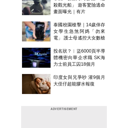
殺觀光船」 遊客驚險逃命
畫面曝光｜有片
泰國校園槍擊｜14歲倖存
女學生急煞阿媽「勿來
電」 護士母遙控大女數槍
聲報警
投名狀？︱盜6000頁半導
體機密向華企求職 SK海
力士前員工囚18個月
印度女與兄爭吵 灌9個月
大侄仔超能膠水報復