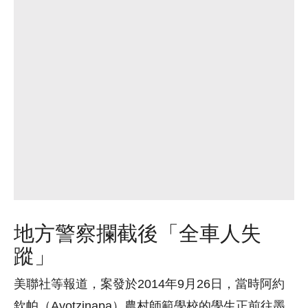
地方警察攔截後「全車人失
蹤」
美聯社等報道，案發於2014年9月26日，當時阿約
欽帕（Ayotzinapa）農村師範學校的學生正前往墨