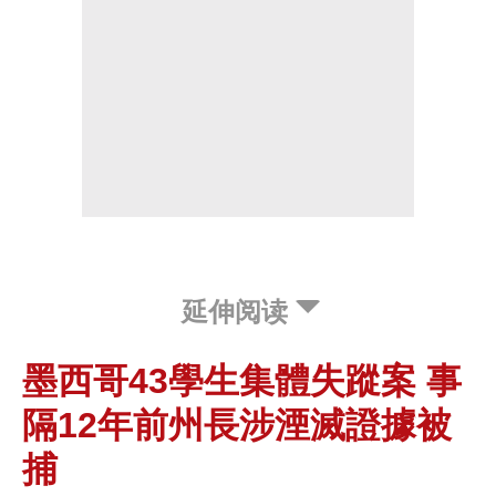
延伸阅读
墨西哥43學生集體失蹤案 事
隔12年前州長涉湮滅證據被
捕