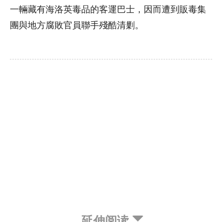
一輛藏有海洛英毒品的客運巴士，因而遭到販毒集
團與地方腐敗官員聯手殘酷清剿。
延伸阅读