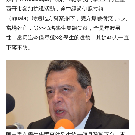
西哥市參加抗議活動，途中經過伊瓜拉鎮
（Iguala）時遭地方警察攔下，雙方爆發衝突，6人
當場死亡，另外43名學生集體失蹤，全是年輕男
性。當局迄今僅尋獲3名學生的遺骸，其餘40人一直
下落不明。
阿吉雷在學生失蹤事件發生後一個月辭職下台，事