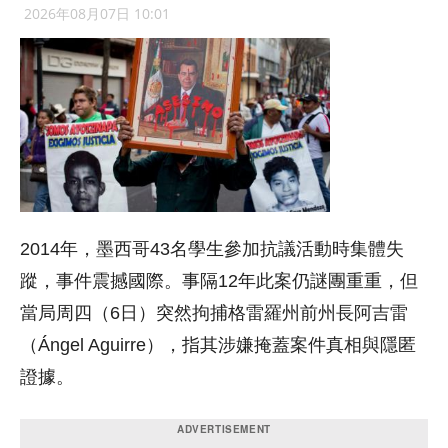
2026年08月07日 10:01
2014年，墨西哥43名學生參加抗議活動時集體失
蹤，事件震撼國際。事隔12年此案仍謎團重重，但
當局周四（6日）突然拘捕格雷羅州前州長阿吉雷
（Ángel Aguirre），指其涉嫌掩蓋案件真相與隱匿
證據。