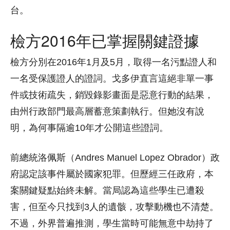
台。
檢方2016年已掌握關鍵證據
檢方分別在2016年1月及5月，取得一名污點證人和
一名受保護證人的證詞。戈多伊直言這絕非單一事
件或技術疏失，銷毀錄影畫面是惡意行動的結果，
由州行政部門最高層蓄意策劃執行。但她沒有說
明，為何事隔逾10年才公開這些證詞。
前總統洛佩斯（Andres Manuel Lopez Obrador）政
府認定該事件屬於國家犯罪。但歷經三任政府，本
案關鍵疑點始終未解。當局認為這些學生已遭殺
害，但至今只找到3人的遺骸，攻擊動機也不清楚。
不過，外界普遍推測，學生當時可能無意中劫持了