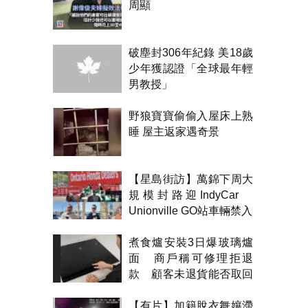
周顯
破塵封306年紀錄 美18歲
少年獲認證「全球最年輕
男教授」
野狼寶寶偷偷入屋床上熟
睡 屋主返家遇奇景
【星島街訪】萬錦下周大
規模封路迎IndyCar
Unionville GO站車輛禁入
煮食爐安裝3日爆玻璃爐
面 商戶稱可修理拒退
款 顧客未退貨能否取回
金錢？
【有片】加籍脫衣舞孃滯