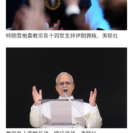
特朗普炮轰教宗良十四世支持伊朗拥核。美联社
教宗良十四世反战，呼吁停战。美联社