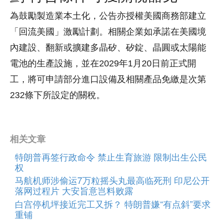
為鼓勵製造業本土化，公告亦授權美國商務部建立
「回流美國」激勵計劃。相關企業如承諾在美國境
內建設、翻新或擴建多晶矽、矽錠、晶圓或太陽能
電池的生產設施，並在2029年1月20日前正式開
工，將可申請部分進口設備及相關產品免繳是次第
232條下所設定的關稅。
相关文章
特朗普再签行政命令 禁止生育旅游 限制出生公民
权
马航机师涉偷运7万粒摇头丸最高临死刑 印尼公开
落网过程片 大安旨意岂料败露
白宫停机坪接近完工又拆？ 特朗普嫌“有点斜”要求
重铺