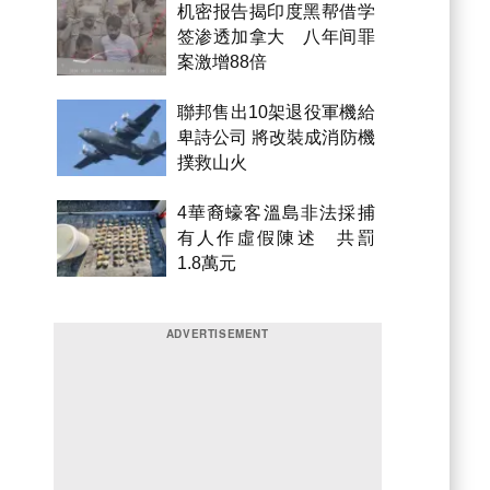
机密报告揭印度黑帮借学
签渗透加拿大 八年间罪
案激增88倍
聯邦售出10架退役軍機給
卑詩公司 將改裝成消防機
撲救山火
4華裔蠔客溫島非法採捕
有人作虛假陳述 共罰
1.8萬元