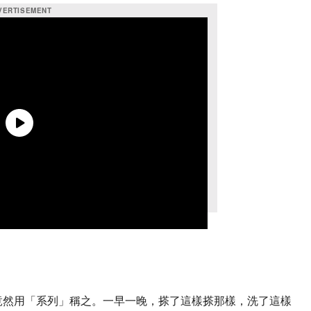
然用「系列」稱之。一早一晚，搽了這樣搽那樣，洗了這樣