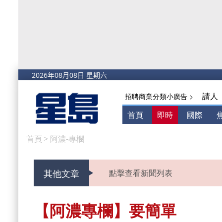
請人
招聘商業分類小廣告 >
首頁
即時
國際
首頁
>
阿濃-專欄
其他文章
點擊查看新聞列表
【阿濃專欄】要簡單