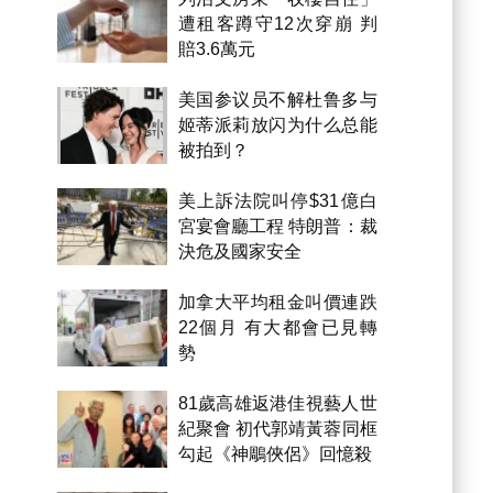
遭租客蹲守12次穿崩 判
賠3.6萬元
美国参议员不解杜鲁多与
姬蒂派莉放闪为什么总能
被拍到？
美上訴法院叫停$31億白
宮宴會廳工程 特朗普：裁
決危及國家安全
加拿大平均租金叫價連跌
22個月 有大都會已見轉
勢
81歲高雄返港佳視藝人世
紀聚會 初代郭靖黃蓉同框
勾起《神鵰俠侶》回憶殺