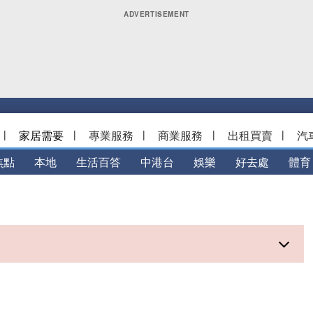
|
家居需要
|
專業服務
|
商業服務
|
出租買賣
|
汽
焦點
本地
生活百答
中港台
娛樂
好去處
體育