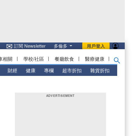
✉
訂閱 Newsletter
多倫多
用戶登入
車相關
|
學校/社區
|
餐廳飲食
|
醫療健康
|
財經
健康
專欄
超市折扣
雜貨折扣