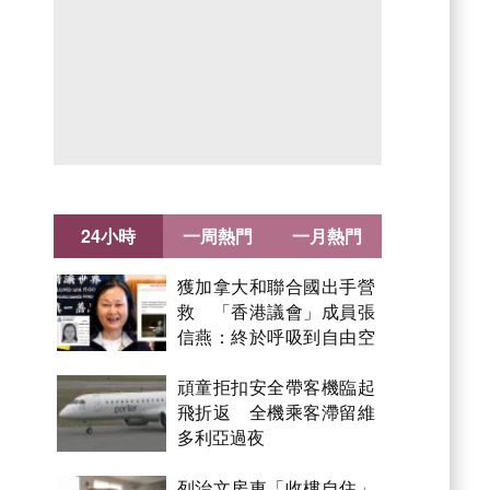
24小時
一周熱門
一月熱門
獲加拿大和聯合國出手營
救 「香港議會」成員張
信燕：終於呼吸到自由空
氣！
頑童拒扣安全帶客機臨起
飛折返 全機乘客滯留維
多利亞過夜
列治文房東「收樓自住」