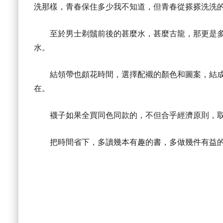
洗那樣，青春保住多少我不知道，但青春從搽搽洗洗
至於男士剃鬚前後的甚麼水，甚麼古龍，那更是多
水。
結領帶也頗花時間，選擇配襯的顏色和圖案，結成
在。
襪子如果全買同色同款的，不但合乎經濟原則，取
把時間省下，多讀幾本有趣的書，多做幾件有益的