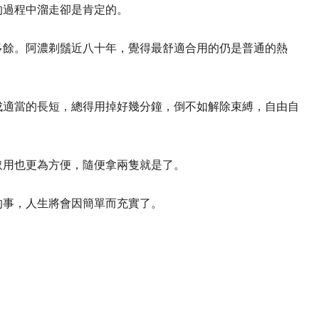
的過程中溜走卻是肯定的。
餘。阿濃剃鬚近八十年，覺得最舒適合用的仍是普通的熱
適當的長短，總得用掉好幾分鐘，倒不如解除束縛，自由自
用也更為方便，隨便拿兩隻就是了。
事，人生將會因簡單而充實了。