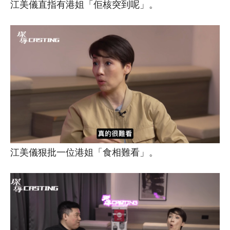
江美儀直指有港姐「佢核突到呢」。
江美儀狠批一位港姐「食相難看」。