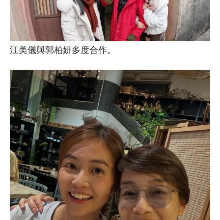
江美儀與郭柏妍多度合作。