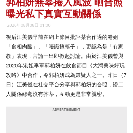
郭柏妍無辜捲入風波 晒合照
曝光私下真實互動關係
2026年08月08日 01:00
視后江美儀早前在網上節目批評某合作過的港姐
「食相肉酸」、「唔識揸筷子」，更認為是「冇家
教」表現，言論一出即掀起討論。由於江美儀曾與
2020年港姐季軍郭柏妍在飲食節目《大灣美味好玩
攻略》中合作，令郭柏妍成為嫌疑人之一。昨日（7
日）江美儀在社交平台分享與郭柏妍的合照，證二
人關係絲毫沒有芥蒂，互動更是非常親密。