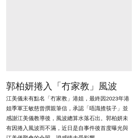
郭柏妍捲入「冇家教」風波
江美儀未有點名「冇家教」港姐，最終因2023年港
姐季軍王敏慈曾撰親筆信，承認「唔識揸筷子」並
感謝江美儀教導後，風波總算水落石出。郭柏妍未
有因捲入風波而不滿，近日是自事件後首度曝光與
江美儀聚會的合照，證感情未受影響。