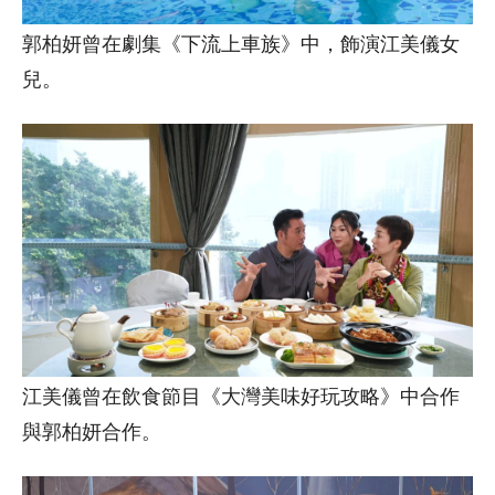
郭柏妍曾在劇集《下流上車族》中，飾演江美儀女
兒。
江美儀曾在飲食節目《大灣美味好玩攻略》中合作
與郭柏妍合作。