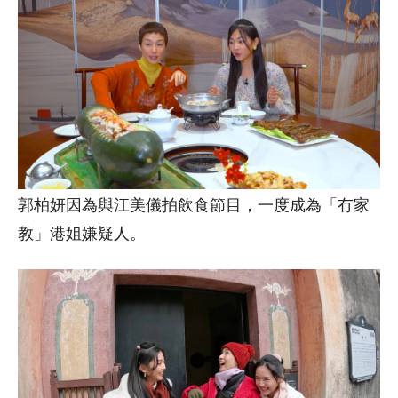
郭柏妍因為與江美儀拍飲食節目，一度成為「冇家
教」港姐嫌疑人。