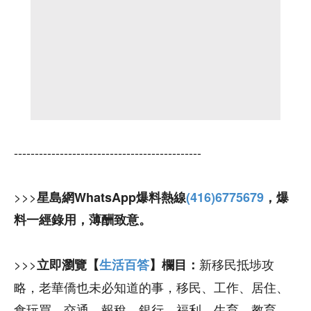
---------------------------------------------
>>>
星島網WhatsApp爆料熱線
(416)6775679
，爆
料一經錄用，薄酬致意。
>>>
新移民抵埗攻
立即瀏覽【
生活百答
】欄目：
略，老華僑也未必知道的事，移民、工作、居住、
食玩買、交通、報稅、銀行、福利、生育、教育。