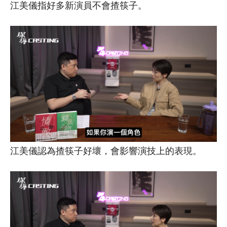
江美儀指好多新演員不會揸筷子。
江美儀認為揸筷子好壞，會影響演技上的表現。