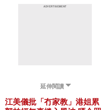
延伸閱讀
江美儀批「冇家教」港姐累