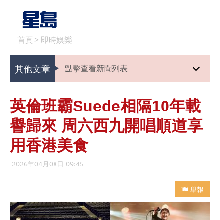
首頁
>
即時娛樂
其他文章
點擊查看新聞列表
英倫班霸Suede相隔10年載
譽歸來 周六西九開唱順道享
用香港美食
2026年04月08日 09:45
舉報