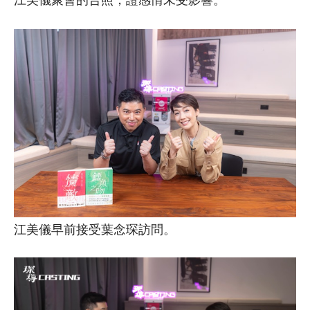
江美儀早前接受葉念琛訪問。