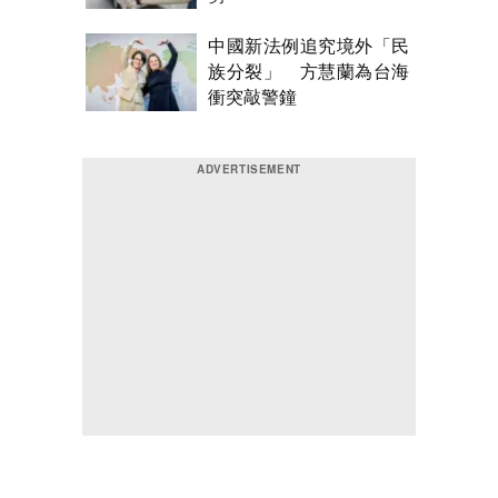
中國新法例追究境外「民
族分裂」 方慧蘭為台海
衝突敲警鐘