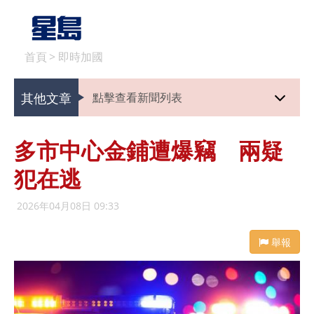
首頁
>
即時加國
其他文章
點擊查看新聞列表
多市中心金鋪遭爆竊 兩疑
犯在逃
2026年04月08日 09:33
舉報