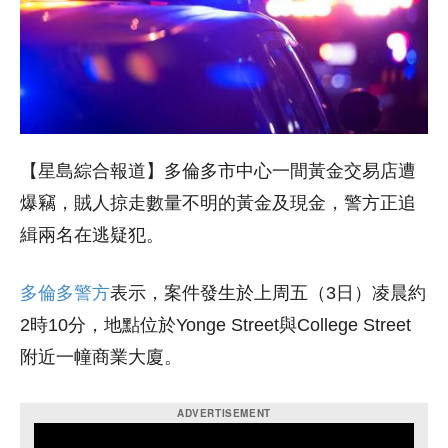
【星島綜合報道】多倫多市中心一間黃金交易店遭
爆竊，賊人掠走數量不明的黃金及現金，警方正追
緝兩名在逃疑犯。
多倫多警方
表示，案件發生於上周五（3日）凌晨約
2時10分，地點位於Yonge Street與College Street
附近一幢商業大廈。