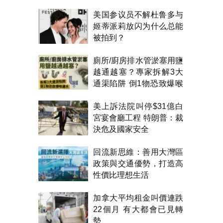
美国参议员不解杜鲁多与
姬蒂派莉放闪为什么总能
被拍到？
廁所/廚房排水管淤塞用鹽
越通越塞？專家拆解3大
通渠陷阱 倒1物恐致爆喉
漏水
美上訴法院叫停$31億白
宮宴會廳工程 特朗普：裁
決危及國家安全
回流新思維：善用大灣區
政策與交通優勢，打造高
性價比理想生活
加拿大平均租金叫價連跌
22個月 有大都會已見轉
勢