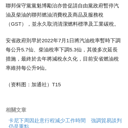
聯邦保守黨黨魁博勵治亦曾促請自由黨政府暫停汽
油及柴油的聯邦燃油消費稅及商品及服務稅
（GST），並永久取消清潔燃料標準及工業碳稅。
安省政府則早於2022年7月1日將汽油稅率暫時下調
每公升5.7仙、柴油稅率下調5.3仙，其後多次延長
措施，最終於去年將減稅永久化，目前安省燃油稅
率維持每公升9仙。
（资料图：加通社）T15
相關文章
卡尼下周因赴意行程減少工作時間 強調貿易談判
仍是重點