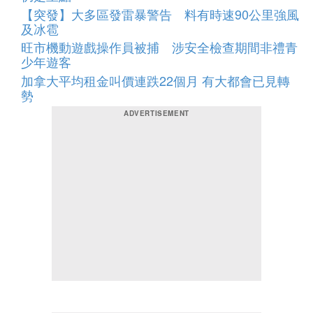
【突發】大多區發雷暴警告 料有時速90公里強風
及冰雹
旺市機動遊戲操作員被捕 涉安全檢查期間非禮青
少年遊客
加拿大平均租金叫價連跌22個月 有大都會已見轉
勢