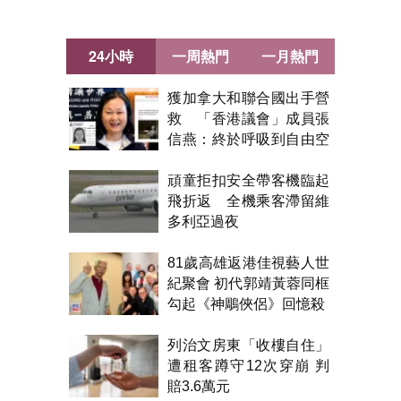
24小時
一周熱門
一月熱門
獲加拿大和聯合國出手營
救 「香港議會」成員張
信燕：終於呼吸到自由空
氣！
頑童拒扣安全帶客機臨起
飛折返 全機乘客滯留維
多利亞過夜
81歲高雄返港佳視藝人世
紀聚會 初代郭靖黃蓉同框
勾起《神鵰俠侶》回憶殺
列治文房東「收樓自住」
遭租客蹲守12次穿崩 判
賠3.6萬元