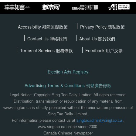
Accessibility 殘障無礙政策
Privacy Policy
隱私政策
Contact Us 聯絡我們
About Us 關於我們
Terms of Services
服務條款
Feedback 用戶反饋
Election Ads Registry
Advertising Terms & Conditions 刊登廣告條款
Legal Notice: Copyright Sing Tao Daily Limited. All rights reserved.
Distribution, transmission or republication of any material from
www.singtao.ca is strictly prohibited without the prior written permission of
Sing Tao Daily Limited.
For information please contact us at
singtaoadmin@singtao.ca
.
www.singtao.ca online since 2000.
Canada Chinese Newspaper