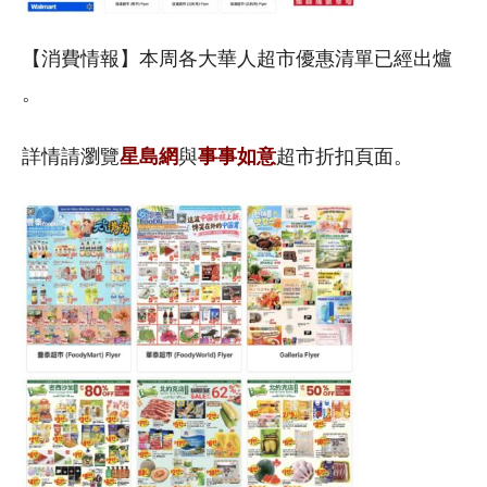
【消費情報】本周各大華人超市優惠清單已經出爐
。
詳情請瀏覽
星
島
網
與
事事如意
超市折扣頁面。