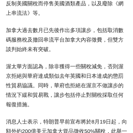
反制美國關稅而停售美國酒類產品，以及廢除《網
上串流法》等。
加拿大過去數月已先後作出多項讓步，包括取消數
碼服務稅及撤回串流平台加拿大內容徵費，但雙方
談判始終未有突破。
渥太華方面認為，除非獲得一些關稅減免，否則渥
京拒絕與華府達成類似去年英國和日本達成的懲罰
性貿易協議。同時，華府也拒絕在渥京不做讓步的
情況下緩和貿易戰，讓步包括停止對關稅採取任何
報復措施。
消息人士表示，特朗普早前宣布將於8月19日起，向
額外約200億美元加拿大貨品徵收50%關稅，此舉一