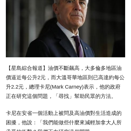
【星島綜合報道】油價不斷飆高，大多倫多地區油
價逼近每公升2元，而大溫哥華地區則已高達約每公
升2.2元，總理卡尼(Mark Carney)表示，他的政府
正在研究這個問題，「尋找」幫助民眾的方法。
卡尼在安省一個活動上被問及高油價對生活造成的
困擾，他說：「我們能做些什麼來減輕加拿大人所