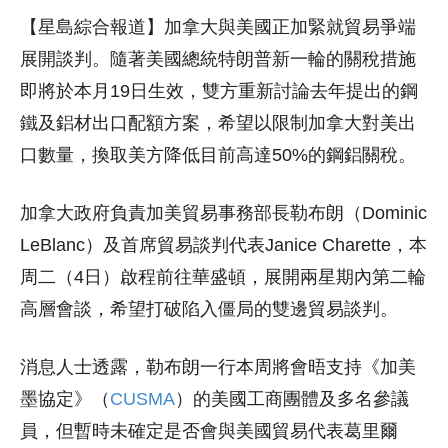
【星島綜合報道】加拿大與美國正加緊就貿易爭端
展開談判。隨著美國總統特朗普新一輪的關稅措施
即將於本月19日生效，雙方重新討論去年提出的鋼
鐵及鋁材出口配額方案，希望以限制加拿大對美出
口數量，換取美方降低目前高達50%的鋼鋁關稅。
加拿大政府負責加美貿易事務部長勒布朗（Dominic
LeBlanc）及首席貿易談判代表Janice Charette，本
周二（4日）啟程前往華盛頓，展開兩星期內第二輪
高層會談，希望打破陷入僵局的雙邊貿易談判。
消息人士透露，勒布朗一行本周將會晤支持《加美
墨協定》（
CUSMA
）的美國工商團體及多名參議
員，但暫時未確定是否會與美國貿易代表葛里爾