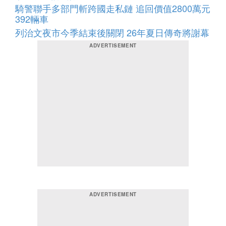
騎警聯手多部門斬跨國走私鏈 追回價值2800萬元
392輛車
列治文夜市今季結束後關閉 26年夏日傳奇將謝幕