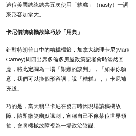
這位美國總統總共五次使用「糟糕」（nasty）一詞
來形容加拿大。
卡尼借讀稿機故障巧妙「用典」
針對特朗普口中的糟糕標籤，加拿大總理卡尼(Mark
Carney)周四出席多倫多房屋政策記者會時淡然回
應，將此定調為一場「艱難的談判」，「如果你願
意，我們可以換個形容詞，說『糟糕』，」卡尼補
充道。
巧的是，當天稍早卡尼在發言時因現場讀稿機故
障，隨即微笑幽默諷刺，宣稱自己不像某位世界領
袖，會將機械故障視為一場政治陰謀。