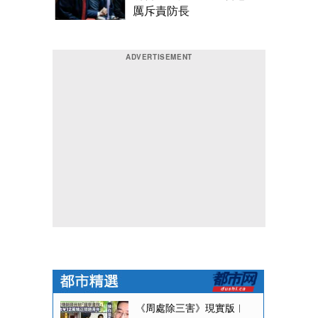
厲斥責防長