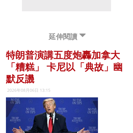
延伸閱讀
特朗普演講五度炮轟加拿大
「糟糕」 卡尼以「典故」幽
默反譏
2026年08月06日 13:15