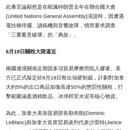
此番言論顯然是在暗諷特朗普去年在聯合國大會
(United Nations General Assembly)演說時，因遭遇
電扶梯停擺、讀稿機與音響故障，憤而要求調查
「三重蓄意破壞」的「典故」。
8月19日關稅大限逼近
兩國邊境關係近期因多項貿易摩擦而陷入膠著。美
方已正式敲定於8月19日祭出強硬制裁，計劃對加拿
大約5%的出口商品加徵高達50%的懲罰性關稅，打
擊範圍涵蓋酒精飲品、冰球桿至水泥等核心物資。
為此，加拿大美加貿易部長勒布朗(Dominic
LeBlanc)與加拿大首席贸易谈判代表沙雷特(Janice