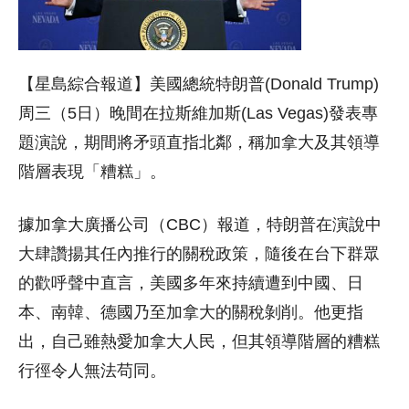
【星島綜合報道】美國總統特朗普(Donald Trump)
周三（5日）晚間在拉斯維加斯(Las Vegas)發表專
題演說，期間將矛頭直指北鄰，稱加拿大及其領導
階層表現「糟糕」。
據加拿大廣播公司（CBC）報道，特朗普在演說中
大肆讚揚其任內推行的關稅政策，隨後在台下群眾
的歡呼聲中直言，美國多年來持續遭到中國、日
本、南韓、德國乃至加拿大的關稅剝削。他更指
出，自己雖熱愛加拿大人民，但其領導階層的糟糕
行徑令人無法苟同。