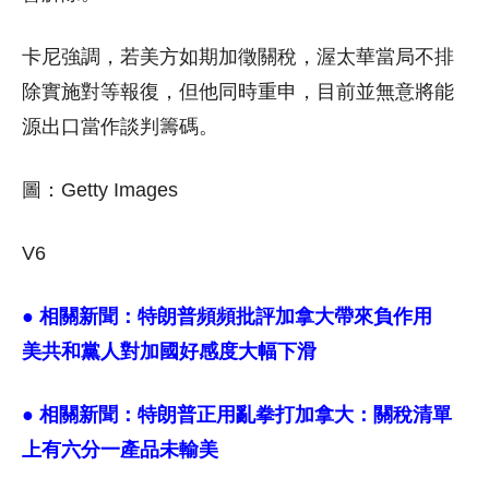
卡尼強調，若美方如期加徵關稅，渥太華當局不排
除實施對等報復，但他同時重申，目前並無意將能
源出口當作談判籌碼。
圖：Getty Images
V6
● 相關新聞：
特朗普頻頻批評加拿大帶來負作用
美共和黨人對加國好感度大幅下滑
● 相關新聞：
特朗普正用亂拳打加拿大：關稅清單
上有六分一產品未輸美