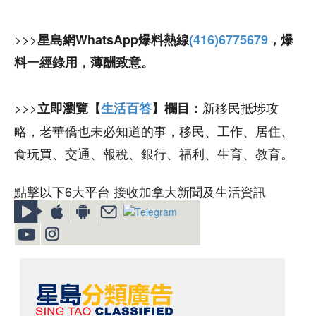
>>>
星島網WhatsApp爆料熱線
(416)6775679
，爆
料一經錄用，薄酬致意。
>>>
新移民抵埗攻
立即瀏覽【
生活百答
】欄目：
略，老華僑也未必知道的事，移民、工作、居住、
食玩買、交通、報稅、銀行、福利、生育、教育。
點擊以下6大平台 接收加拿大新聞及生活資訊