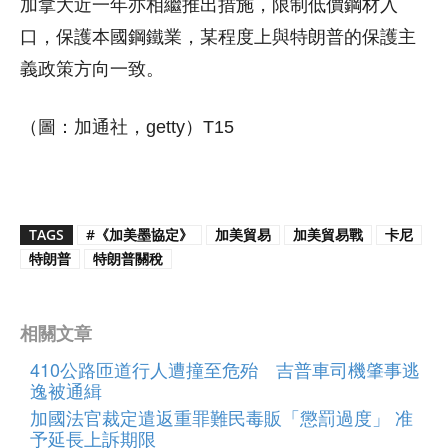
加拿大近一年亦相繼推出措施，限制低價鋼材入
口，保護本國鋼鐵業，某程度上與特朗普的保護主
義政策方向一致。
（圖：加通社，getty）T15
TAGS
#《加美墨協定》
加美貿易
加美貿易戰
卡尼
特朗普
特朗普關稅
相關文章
410公路匝道行人遭撞至危殆 吉普車司機肇事逃
逸被通緝
加國法官裁定遣返重罪難民毒販「懲罰過度」 准
予延長上訴期限