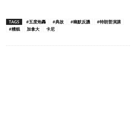
TAGS
#五度炮轟
#典故
#幽默反譏
#特朗普演講
#糟糕
加拿大
卡尼