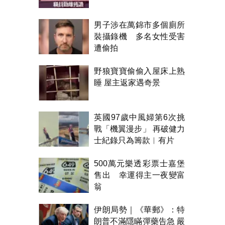
男子涉在萬錦市多個廁所
裝攝錄機 多名女性受害
遭偷拍
野狼寶寶偷偷入屋床上熟
睡 屋主返家遇奇景
英國97歲中風婦第6次挑
戰「機翼漫步」 再破健力
士紀錄只為籌款︱有片
500萬元樂透彩票士嘉堡
售出 幸運得主一夜變富
翁
伊朗局勢｜《華郵》：特
朗普不滿隱瞞彈藥告急 嚴