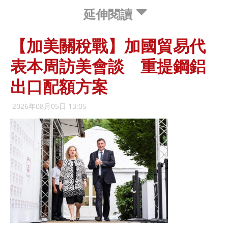
延伸閱讀
【加美關稅戰】加國貿易代
表本周訪美會談 重提鋼鋁
出口配額方案
2026年08月05日 13:05