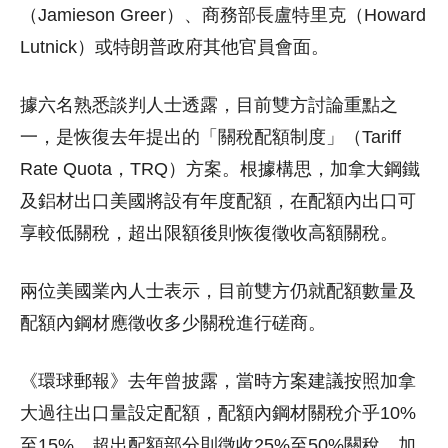
（Jamieson Greer）、商務部長盧特里克（Howard
Lutnick）或特朗普政府其他官員會面。
據六名熟悉談判人士透露，目前雙方討論重點之
一，是恢復去年提出的「關稅配額制度」（Tariff
Rate Quota，TRQ）方案。根據構思，加拿大鋼鐵
及鋁材出口美國將設有年度配額，在配額內出口可
享較低關稅，超出限額後則恢復徵收高額關稅。
兩位美國業內人士表示，目前雙方仍就配額數量及
配額內鋼材應徵收多少關稅進行磋商。
《環球郵報》去年曾披露，當時方案建議按照加拿
大過往出口量設定配額，配額內鋼材關稅介乎10%
至15%，超出配額部分則徵收25%至50%關稅。加