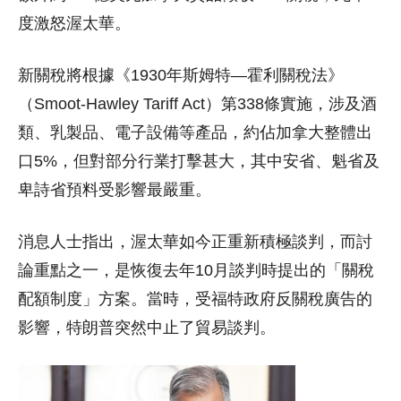
度激怒渥太華。
新關稅將根據《1930年斯姆特—霍利關稅法》
（Smoot-Hawley Tariff Act）第338條實施，涉及酒
類、乳製品、電子設備等產品，約佔加拿大整體出
口5%，但對部分行業打擊甚大，其中安省、魁省及
卑詩省預料受影響最嚴重。
消息人士指出，渥太華如今正重新積極談判，而討
論重點之一，是恢復去年10月談判時提出的「關稅
配額制度」方案。當時，受福特政府反關稅廣告的
影響，特朗普突然中止了貿易談判。