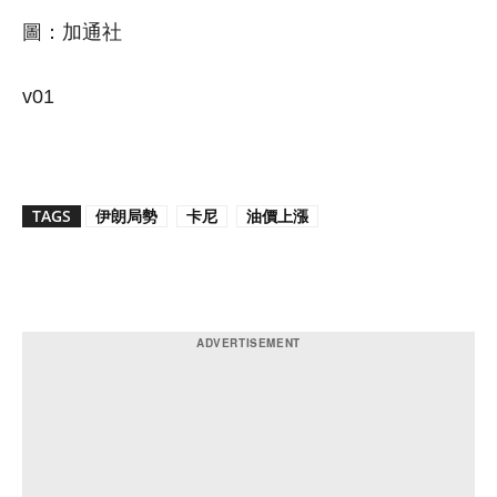
圖：加通社
v01
TAGS
伊朗局勢
卡尼
油價上漲