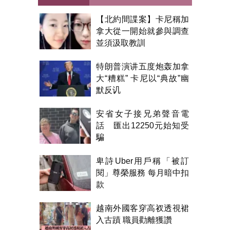
【北約間諜案】卡尼稱加
拿大從一開始就參與調查
並須汲取教訓
特朗普演讲五度炮轰加拿
大“糟糕” 卡尼以“典故”幽
默反讥
安省女子接兄弟聲音電
話 匯出12250元始知受
騙
卑詩Uber用戶稱「被訂
閱」尊榮服務 每月暗中扣
款
越南外國客穿高衩透視裙
入古蹟 職員勸離獲讚