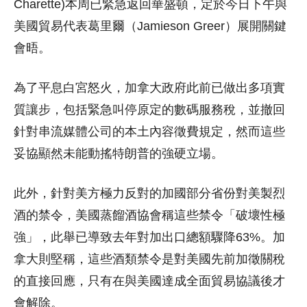
Charette)本周已緊急返回華盛頓，定於今日下午與
美國貿易代表葛里爾（Jamieson Greer）展開關鍵
會晤。
為了平息白宮怒火，加拿大政府此前已做出多項實
質讓步，包括緊急叫停原定的數碼服務稅，並撤回
針對串流媒體公司的本土內容徵費規定，然而這些
妥協顯然未能動搖特朗普的強硬立場。
此外，針對美方極力反對的加國部分省份對美製烈
酒的禁令，美國蒸餾酒協會稱這些禁令「破壞性極
強」，此舉已導致去年對加出口總額驟降63%。加
拿大則堅稱，這些酒類禁令是對美國先前加徵關稅
的直接回應，只有在與美國達成全面貿易協議後才
會解除。