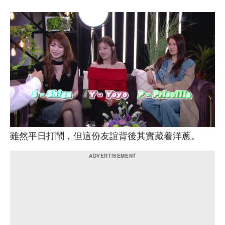
雖然平日打鬧，但這份友誼背後其實藏着洋蔥。