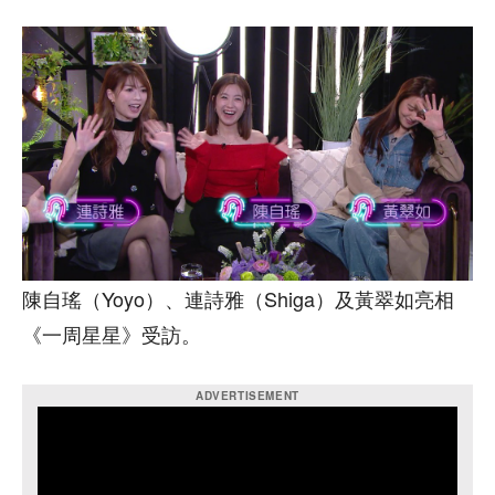
陳自瑤（Yoyo）、連詩雅（Shiga）及黃翠如亮相
《一周星星》受訪。