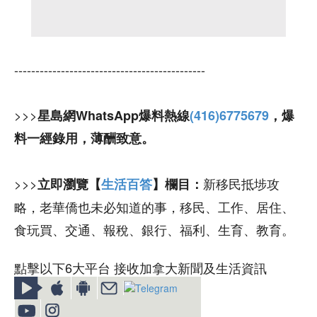
---------------------------------------------
>>>
星島網WhatsApp爆料熱線
(416)6775679
，爆
料一經錄用，薄酬致意。
>>>
新移民抵埗攻
立即瀏覽【
生活百答
】欄目：
略，老華僑也未必知道的事，移民、工作、居住、
食玩買、交通、報稅、銀行、福利、生育、教育。
點擊以下6大平台 接收加拿大新聞及生活資訊