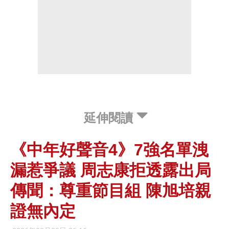
延伸閱讀
《中年好聲音4》7強名單洩
漏惹爭議 周志康拒透露出局
傳聞：尊重節目組 陳旭培親
證無內定