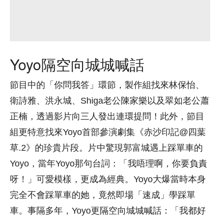
Yoyo隔空向城城喊話
節目中的「你問我答」環節，製作組找來林保怡、
衛詩雅、洪永城、Shiga老公陳家樂以及翠如老公蕭
正楠，透過影片向三人發出連環提問！此外，節目
組更特意找來Yoyo首部參演劇集《赤沙印記@四葉
草.2》的珍貴片段。片中驚現郭富城遇上踩單車的
Yoyo，當年Yoyo那句台詞：「我唔理啊，你要負責
呀！」可愛模樣，更成為經典。Yoyo大爆當時本身
完全不會踩單車的她，竟然即場「速成」學踩單
車。事隔多年，Yoyo更隔空向城城喊話：「我都好