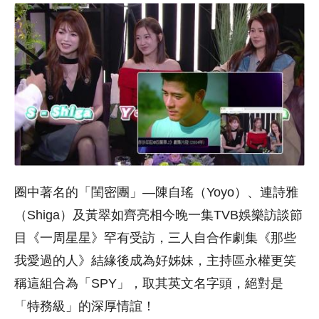
圈中著名的「閨密團」—陳自瑤（Yoyo）、連詩雅
（Shiga）及黃翠如齊亮相今晚一集TVB娛樂訪談節
目《一周星星》罕有受訪，三人自合作劇集《那些
我愛過的人》結緣後成為好姊妹，主持區永權更笑
稱這組合為「SPY」，取其英文名字頭，絕對是
「特務級」的深厚情誼！