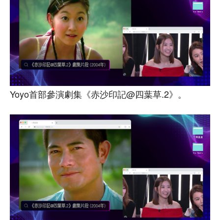
Yoyo首部參演劇集《赤沙印記@四葉草.2》。