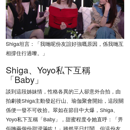
Shiga坦言：「我哋呢份友誼好強嘅原因，係我哋互
相撐住行過嚟。」
Shiga、Yoyo私下互稱
「Baby」
談到這段姊妹情，性格各異的三人卻意外合拍，由
拍劇後Shiga主動發起行山、瑜伽聚會開始，這段關
係便一發不可收拾。翠如在節目中大爆，Shiga、
Yoyo私下互稱「Baby」，甜蜜程度令她直呼：「畀
佢哋兩個份甜浸滿咗！」雖然平日打鬧，但這份友