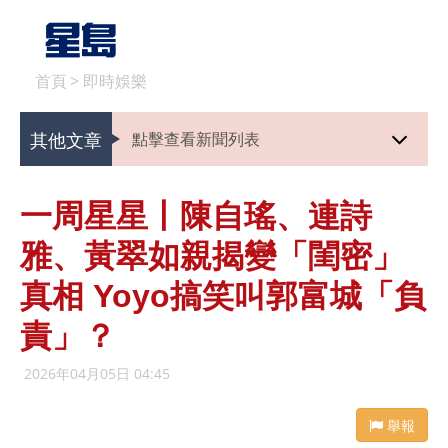
首頁
>
即時娛樂
其他文章
點擊查看新聞列表
一周星星丨陳自瑤、連詩
雅、黃翠如親揭變「閨密」
真相 Yoyo搞笑叫郭富城「負
責」？
2026年04月05日 04:45
舉報