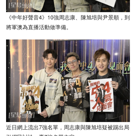
《中年好聲音4》10強周志康、陳旭培與尹景順，到
將軍澳為直播活動做準備。
近日網上流出7強名單，周志康與陳旭培疑被踢出局