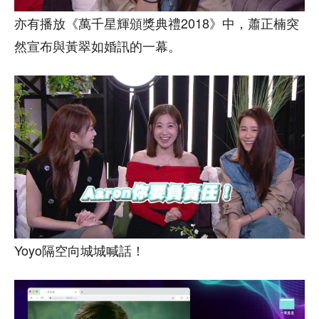
亦有播放《萬千星輝頒獎典禮2018》中，蕭正楠突
然宣布與黃翠如婚訊的一幕。
Yoyo隔空向城城喊話！