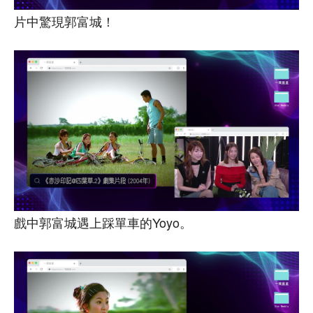
片中驚現郭富城！
戲中郭富城遇上踩單車的Yoyo。