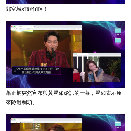
郭富城好靚仔啊！
蕭正楠突然宣布與黃翠如婚訊的一幕，翠如表示原
來險過剃頭。