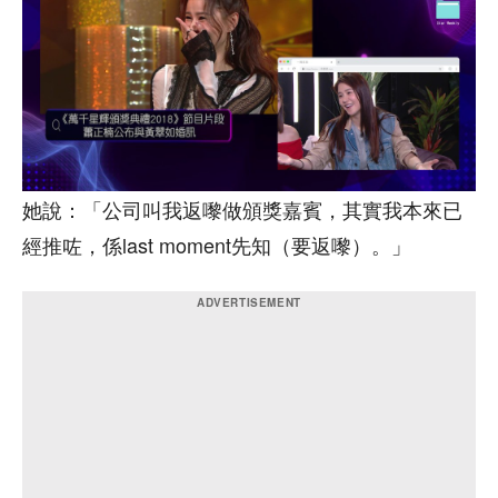
她說：「公司叫我返嚟做頒獎嘉賓，其實我本來已
經推咗，係last moment先知（要返嚟）。」