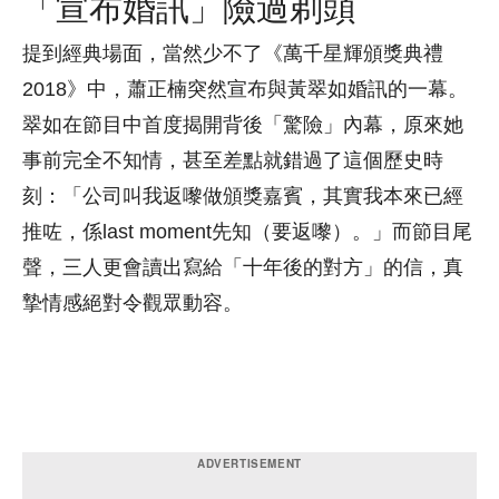
「宣布婚訊」險過剃頭
提到經典場面，當然少不了《萬千星輝頒獎典禮
2018》中，蕭正楠突然宣布與黃翠如婚訊的一幕。
翠如在節目中首度揭開背後「驚險」內幕，原來她
事前完全不知情，甚至差點就錯過了這個歷史時
刻：「公司叫我返嚟做頒獎嘉賓，其實我本來已經
推咗，係last moment先知（要返嚟）。」而節目尾
聲，三人更會讀出寫給「十年後的對方」的信，真
摯情感絕對令觀眾動容。