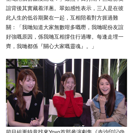
誼背後其實藏着洋蔥。翠如感性表示，三人是在彼
此人生的低谷期聚在一起，互相陪着對方捱過難
關：「我哋知道大家無數咁多嘅嘢，我哋呢份友誼
好強嘅原因，係我哋互相撐住行過嚟。每逢走埋一
齊，我哋都係『關心大家嘅靈魂』。」
節目組更特意找來Yoyo首部參演劇集《赤沙印記@