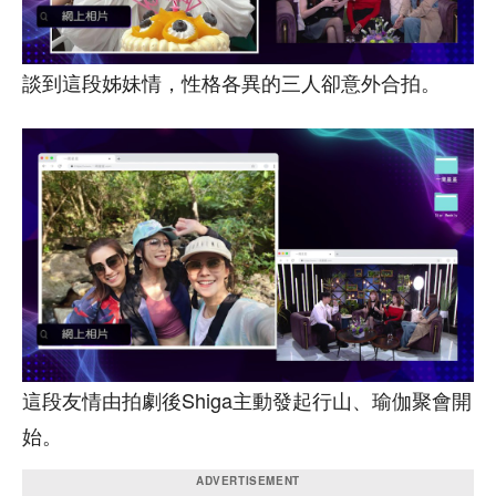
談到這段姊妹情，性格各異的三人卻意外合拍。
這段友情由拍劇後Shiga主動發起行山、瑜伽聚會開
始。