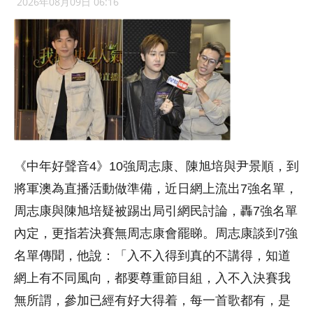
2026年08月09日 06:16
《中年好聲音4》10強周志康、陳旭培與尹景順，到
將軍澳為直播活動做準備，近日網上流出7強名單，
周志康與陳旭培疑被踢出局引網民討論，轟7強名單
內定，更指若決賽無周志康會罷睇。周志康談到7強
名單傳聞，他說：「入不入得到真的不講得，知道
網上有不同風向，都要尊重節目組，入不入決賽我
無所謂，參加已經有好大得着，每一首歌都有，是