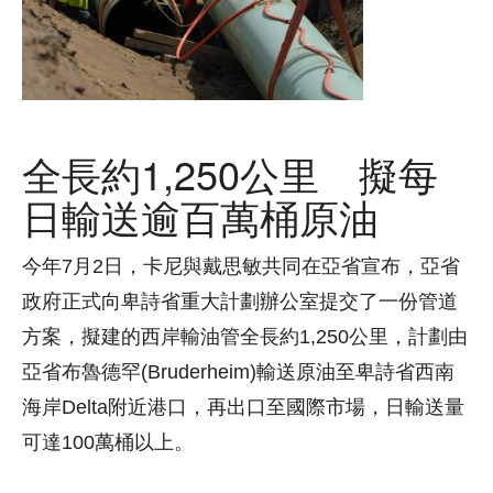
全長約1,250公里 擬每
日輸送逾百萬桶原油
今年7月2日，卡尼與戴思敏共同在亞省宣布，亞省
政府正式向卑詩省重大計劃辦公室提交了一份管道
方案，擬建的西岸輸油管全長約1,250公里，計劃由
亞省布魯德罕(Bruderheim)輸送原油至卑詩省西南
海岸Delta附近港口，再出口至國際市場，日輸送量
可達100萬桶以上。