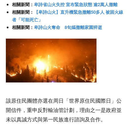
相關新聞：
卑詩省山火失控 宣布緊急狀態 逾2萬人撤離
相關新聞：
【卑詩山火】直升機緊急撤離50多人 被困火線
者「可能死亡」
相關新聞：
卑詩山火奪命 8旬嫗撤離家園猝逝
該原住民團體亦選在周日「世界原住民國際日」公
開信件，重申反對輸油管計劃，理由之一是政府並
未以真誠方式與第一民族進行諮詢及合作。