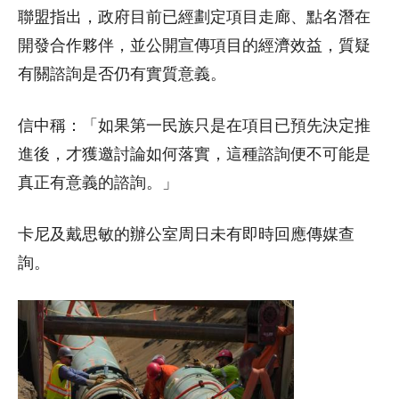
聯盟指出，政府目前已經劃定項目走廊、點名潛在
開發合作夥伴，並公開宣傳項目的經濟效益，質疑
有關諮詢是否仍有實質意義。
信中稱：「如果第一民族只是在項目已預先決定推
進後，才獲邀討論如何落實，這種諮詢便不可能是
真正有意義的諮詢。」
卡尼及戴思敏的辦公室周日未有即時回應傳媒查
詢。