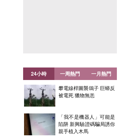
24小時
一周熱門
一月熱門
攀電線桿圖襲鴿子 巨蟒反
被電死 獵物無恙
「我不是機器人」可能是
陷阱 新興驗證碼騙局誘你
親手植入木馬