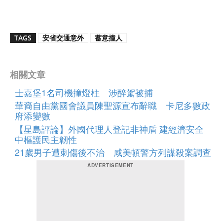
TAGS
安省交通意外
蓄意撞人
相關文章
士嘉堡1名司機撞燈柱 涉醉駕被捕
華裔自由黨國會議員陳聖源宣布辭職 卡尼多數政
府添變數
【星島評論】外國代理人登記非神盾 建經濟安全
中樞護民主韌性
21歲男子遭刺傷後不治 咸美頓警方列謀殺案調查