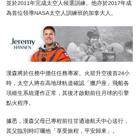
並於2011年完成太空人候選訓練。他亦於2017年成
為首位領導NASA太空人訓練班的加拿大人。
漢森將於任務中擔任任務專家。火箭升空後首24小
時，太空人將在高地球軌道確認「獵戶座」飛船各
項維生系統運作正常，其後才啟動前往月球的引擎
點火程序。
據悉，漢森父母已專程前往甘迺迪航天中心送行，
其父臨別時叮囑他「享受旅程，平安歸來」。