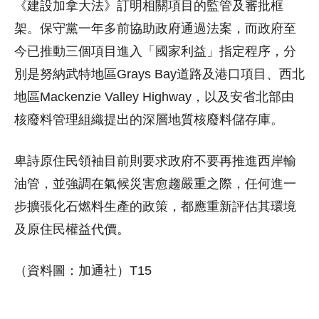
《建設加拿大法》訂明相關項目的監管及審批框
架。保守黨一年多前協助政府通過法案，而政府至
今已推動三個項目進入「國家利益」指定程序，分
別是努納武特地區Grays Bay道路及港口項目、西北
地區Mackenzie Valley Highway，以及安省北部由
核廢料管理組織提出的深層地質核廢料儲存庫。
卑詩原住民領袖目前則要求政府不要再推進西岸輸
油管，並強調在氣候災害愈趨嚴重之際，任何進一
步擴張化石燃料生產的政策，都應重新評估其環境
及原住民權益代價。
（資料圖：加通社）T15