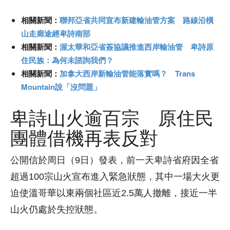
相關新聞：
聯邦亞省共同宣布新建輸油管方案 路線沿橫
山走廊途經卑詩南部
相關新聞：
渥太華和亞省簽協議推進西岸輸油管 卑詩原
住民族：為何未諮詢我們？
相關新聞：
加拿大西岸新輸油管能落實嗎？
Trans
Mountain說「沒問題」
卑詩山火逾百宗 原住民
團體借機再表反對
公開信於周日（9日）發表，前一天卑詩省府因全省
超過100宗山火宣布進入緊急狀態，其中一場大火更
迫使溫哥華以東兩個社區近2.5萬人撤離，接近一半
山火仍處於失控狀態。