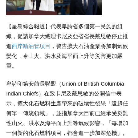
【星島綜合報道】代表卑詩省多個第一民族的組
織，促請加拿大總理卡尼及亞省省長戴思敏停止推
進
西岸輸油管項目
，警告擴大石油產業將加劇氣候
變化，令山火、洪水及海平面上升等災害更加嚴
重。
卑詩印第安酋長聯盟（Union of British Columbia
Indian Chiefs）在致卡尼及戴思敏的公開信中表
示，擴大化石燃料生產帶來的破壞性後果「遠超任
何單一傳統領域」，並指加拿大目前已經承受災難
性山火、洪水及海平面上升等氣候影響，「每增加
一個新的化石燃料項目，都會進一步加深危機」。