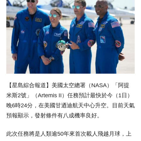
【星島綜合報道】美國太空總署（NASA）「阿提
米斯2號」（Artemis II）任務預計最快於今（1日）
晚6時24分，在美國甘迺迪航天中心升空。目前天氣
預報顯示，發射條件有八成機率良好。
此次任務將是人類逾50年來首次載人飛越月球，上