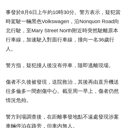
事發於8月6日上午約10時30分。警方表示，疑犯當
時駕駛一輛黑色Volkswagen，沿Nonquon Road向
北行駛，至Mary Street North附近時突然駛離原本
行車線，加速駛入對面行車線，撞向一名36歲行
人。
警方指，疑犯撞人後沒有停車，隨即逃離現場。
傷者不久後被發現，送院救治，其後再由直升機送
往多倫多一間創傷中心。截至周一早上，傷者仍然
情況危殆。
警方到場調查後，在距離事發地點不遠處發現涉案
車輛停泊在路旁，但車內無人。