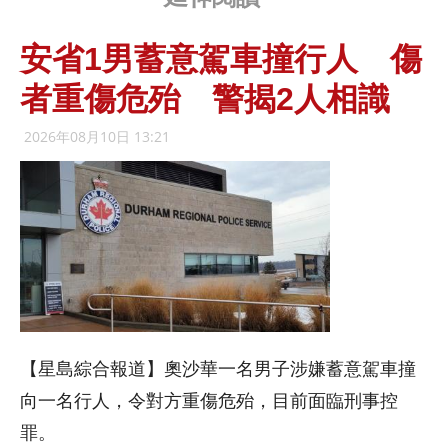
安省1男蓄意駕車撞行人 傷
者重傷危殆 警揭2人相識
2026年08月10日 13:21
【星島綜合報道】奧沙華一名男子涉嫌蓄意駕車撞
向一名行人，令對方重傷危殆，目前面臨刑事控
罪。