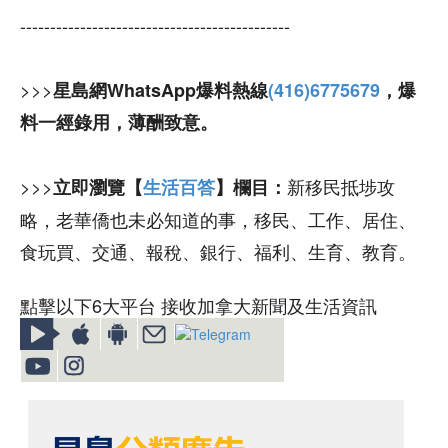
---------------------------------------------
>>>
星島網WhatsApp爆料熱線
(416)6775679
，爆
料一經錄用，薄酬致意。
>>>
新移民抵埗攻
立即瀏覽【
生活百答
】欄目：
略，老華僑也未必知道的事，移民、工作、居住、
食玩買、交通、報稅、銀行、福利、生育、教育。
點擊以下6大平台 接收加拿大新聞及生活資訊