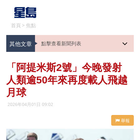
首頁
>
焦點
其他文章
點擊查看新聞列表
「阿提米斯2號」今晚發射
人類逾50年來再度載人飛越
月球
2026年04月01日 09:02
舉報