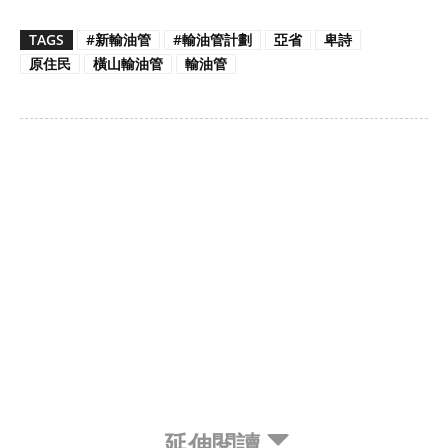
TAGS
#新輸油管
#輸油管計劃
亞省
卑詩
原住民
橫山輸油管
輸油管
延伸閱讀