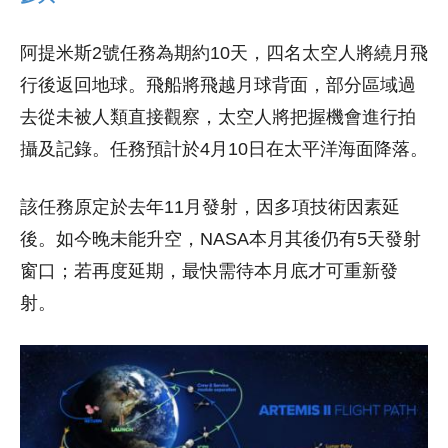
阿提米斯2號任務為期約10天，四名太空人將繞月飛
行後返回地球。飛船將飛越月球背面，部分區域過
去從未被人類直接觀察，太空人將把握機會進行拍
攝及記錄。任務預計於4月10日在太平洋海面降落。
該任務原定於去年11月發射，因多項技術因素延
後。如今晚未能升空，NASA本月其後仍有5天發射
窗口；若再度延期，最快需待本月底才可重新發
射。