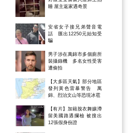
睡 屋主返家遇奇景
安省女子接兄弟聲音電
話 匯出12250元始知受
騙
男子涉在萬錦市多個廁所
裝攝錄機 多名女性受害
遭偷拍
【大多區天氣】部分地區
發列黃色雷暴警告 萬
錦、烈治文山等恐現冰雹
【有片】加籍脫衣舞孃滯
留美國路遇攔檢 被搜出
12張假身份證