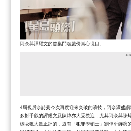
阿佘與譚耀文的首集鬥嘴戲份賞心悅目。
4屆視后佘詩曼今次再度迎來突破的演技，阿佘獲盛
多對手戲的譚耀文及陳煒亦大受歡迎，尤其阿佘與陳
樣吸獲大量正評的，還有「犯罪學碩士」劉倬昕飾演