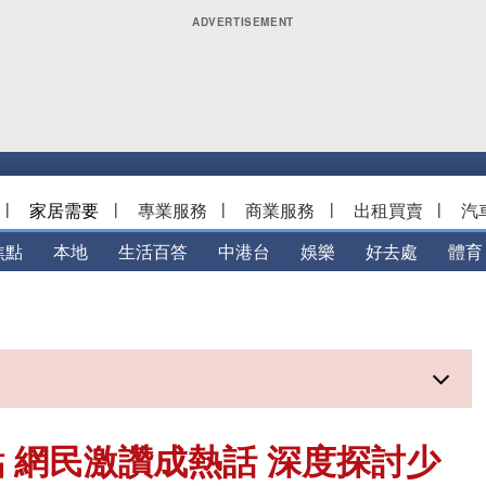
|
家居需要
|
專業服務
|
商業服務
|
出租買賣
|
汽
焦點
本地
生活百答
中港台
娛樂
好去處
體育
 網民激讚成熱話 深度探討少