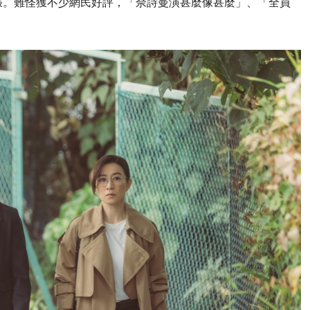
張。難怪獲不少網民好評，「佘詩曼演甚麼像甚麼」、「全員