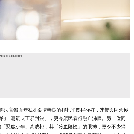
讚將法官鐵面無私及柔情善良的掙扎平衡得極好，連帶與阿佘極
煒的「霸氣式正邪對決」，更令網民看得熱血沸騰。另一位同
的「惡魔少年」高成彬，其「冷血陰險」的眼神，更令不少網