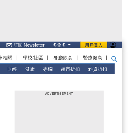
✉
訂閱 Newsletter
多倫多
用戶登入
車相關
|
學校/社區
|
餐廳飲食
|
醫療健康
|
財經
健康
專欄
超市折扣
雜貨折扣