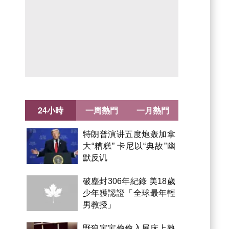
24小時
一周熱門
一月熱門
特朗普演讲五度炮轰加拿
大“糟糕” 卡尼以“典故”幽
默反讥
破塵封306年紀錄 美18歲
少年獲認證「全球最年輕
男教授」
野狼宝宝偷偷入屋床上熟