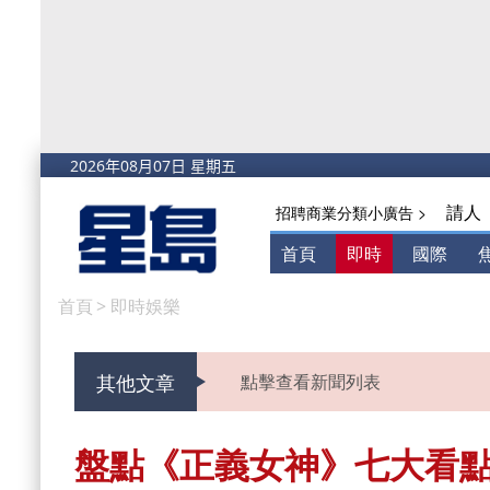
請人
招聘商業分類小廣告 >
首頁
即時
國際
首頁
>
即時娛樂
其他文章
點擊查看新聞列表
盤點《正義女神》七大看點