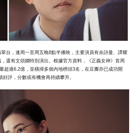
翡翠台，逢周一至周五晚8點半播映，主要演員有佘詩曼、譚耀
儀，還有文頌嫻特別演出。根據官方資料，《正義女神》首周
放量超過6.2億，並橫掃多個內地榜頭3名，在豆瓣亦已成功開
累積好評，分數或有機會再持續攀升。