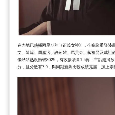
在內地已熱播兩星期的《正義女神》，今晚隆重登陸
文、陳煒、周嘉洛、許紹雄、馬貫東、蔣祖曼及戴祖
優酷站熱度衝破8025，有效播放量1.5億，主話題播
分，且分數有7.9，與同期新劇比較成績亮麗，加上