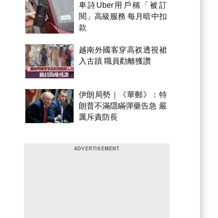
卑詩Uber用戶稱「被訂
閱」高級服務 每月暗中扣
款
越南外國客穿高衩透視裙
入古蹟 職員勸離獲讚
伊朗局勢｜《華郵》：特
朗普不滿隱瞞彈藥告急 嚴
厲斥責防長