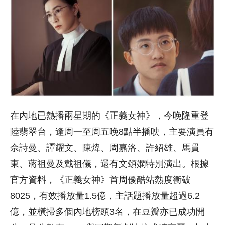
在內地已熱播兩星期的《正義女神》，今晚隆重登
陸翡翠台，逢周一至周五晚8點半播映，主要演員有
佘詩曼、譚耀文、陳煒、周嘉洛、許紹雄、馬貫
東、蔣祖曼及戴祖儀，還有文頌嫻特別演出。根據
官方資料，《正義女神》首周優酷站熱度衝破
8025，有效播放量1.5億，主話題播放量超過6.2
億，並橫掃多個內地榜頭3名，在豆瓣亦已成功開