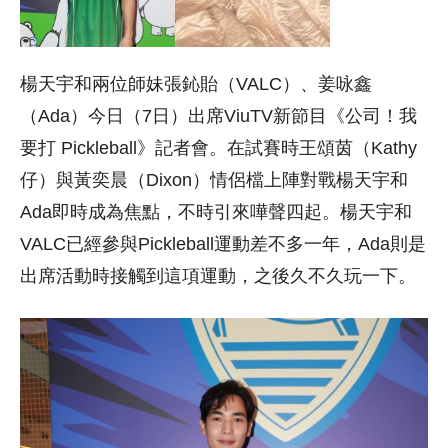
楊天宇和兩位師妹張鈊貽（VALC）、姜咏鑫
（Ada）今日（7日）出席ViuTV新節目《公司！我
要打 Pickleball》記者會。在試賽時王頌茵（Kathy
仔）與黃奕晨（Dixon）情侶檔上陣對戰楊天宇和
Ada即時成為焦點，不時引來嘩聲四起。楊天宇和
VALC已經參與Pickleball運動差不多一年，Ada則是
出席活動時接觸到這項運動，之後久不久玩一下。