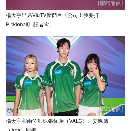
楊天宇出席ViuTV新節目《公司！我要打
Pickleball》記者會。
楊天宇和兩位師妹張鈊貽（VALC）、姜咏鑫
（Ada）同框。