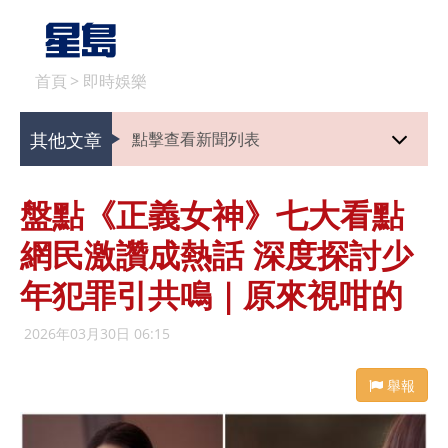
首頁
>
即時娛樂
其他文章
點擊查看新聞列表
盤點《正義女神》七大看點
網民激讚成熱話 深度探討少
年犯罪引共鳴｜原來視咁的
2026年03月30日 06:15
舉報