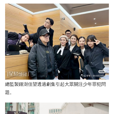
總監製鍾澍佳望透過劇集引起大眾關注少年罪犯問
題。