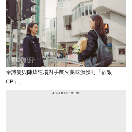
佘詩曼與陳煒連場對手戲火藥味濃獲封「宿敵
CP」。