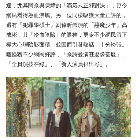
迎，尤其阿佘與陳煒的「霸氣式正邪對決」，更令
網民看得熱血沸騰。另一位同樣吸獲大量正評的，
還有「犯罪學碩士」劉倬昕飾演的「惡魔少年」高
成彬，其「冷血陰險」的眼神，更令不少網民留下
極大心理陰影面積，並因而引發熱話，十分誇張。
難怪獲不少網民好評，「佘詩曼演甚麼像甚麼」、
「全員演技在線」、「新人演員很出彩」。