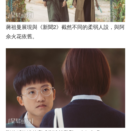
蔣祖曼展現與《新聞2》截然不同的柔弱人設，與阿
佘火花依舊。