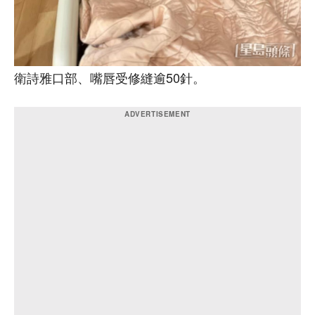
衛詩雅口部、嘴唇受修縫逾50針。