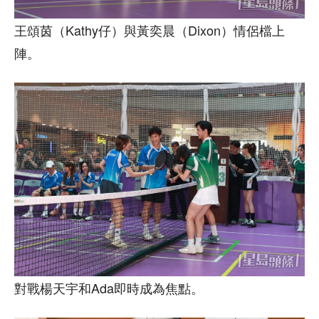
王頌茵（Kathy仔）與黃奕晨（Dixon）情侶檔上
陣。
對戰楊天宇和Ada即時成為焦點。