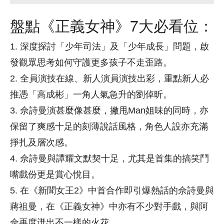
盤點《正義女神》7大必看位：
1. 深度探討「少年司法」及「少年成長」問題，啟
發觀眾思考如何守護更多孩子不走歪路。
2. 全員演技在線、新人演員演技出彩，重點新人必
推憑「高成彬」一角人氣急升的劉倬昕。
3. 佘詩曼演甚麼像甚麼，撇甩Man姐味的同時，亦
保留了爽感十足的刻薄說話風格，角色人設亦充滿
掙扎及層次感。
4. 佘詩曼與譚耀文默契十足，尤其是首集的搞笑鬥
嘴戲份更是賞心悅目。
5. 在《新聞女王2》中首合作即引爆熱話的佘詩曼與
蔣祖曼，在《正義女神》中亦有不少對手戲，與阿
佘再度迸出不一樣的火花。