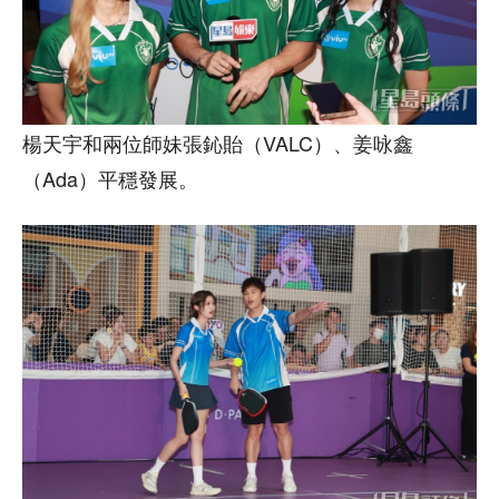
楊天宇和兩位師妹張鈊貽（VALC）、姜咏鑫
（Ada）平穩發展。