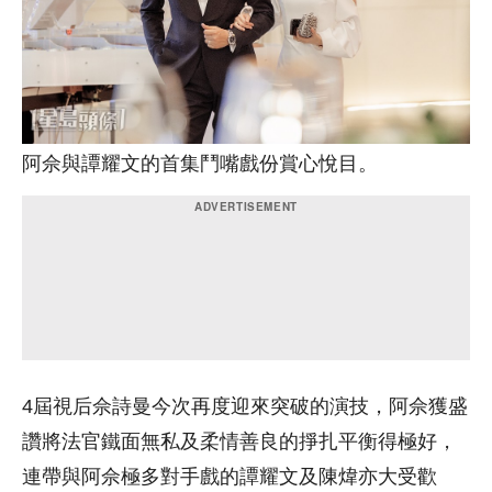
阿佘與譚耀文的首集鬥嘴戲份賞心悅目。
4屆視后佘詩曼今次再度迎來突破的演技，阿佘獲盛
讚將法官鐵面無私及柔情善良的掙扎平衡得極好，
連帶與阿佘極多對手戲的譚耀文及陳煒亦大受歡