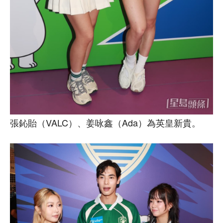
張鈊貽（VALC）、姜咏鑫（Ada）為英皇新貴。