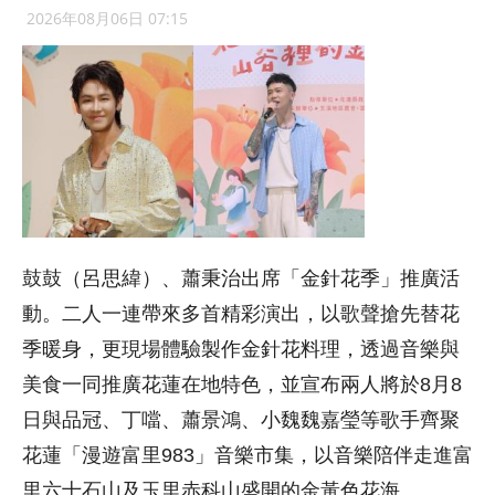
2026年08月06日 07:15
鼓鼓（呂思緯）、蕭秉治出席「金針花季」推廣活
動。二人一連帶來多首精彩演出，以歌聲搶先替花
季暖身，更現場體驗製作金針花料理，透過音樂與
美食一同推廣花蓮在地特色，並宣布兩人將於8月8
日與品冠、丁噹、蕭景鴻、小魏魏嘉瑩等歌手齊聚
花蓮「漫遊富里983」音樂市集，以音樂陪伴走進富
里六十石山及玉里赤科山盛開的金黃色花海。