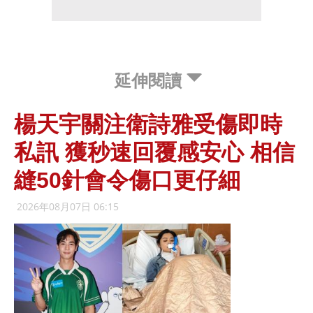
延伸閱讀
楊天宇關注衛詩雅受傷即時
私訊 獲秒速回覆感安心 相信
縫50針會令傷口更仔細
2026年08月07日 06:15