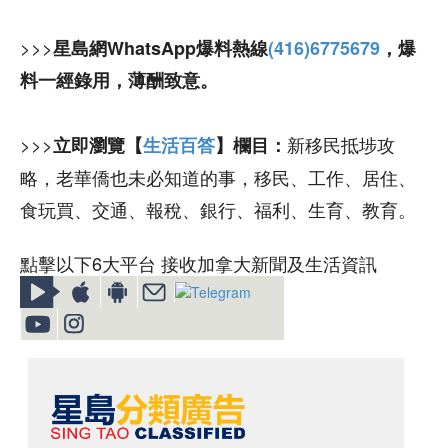
>>>
星島網WhatsApp爆料熱線
(416)6775679
，爆
料一經錄用，薄酬致意。
>>>
新移民抵埗攻
立即瀏覽【
生活百答
】欄目：
略，老華僑也未必知道的事，移民、工作、居住、
食玩買、交通、報稅、銀行、福利、生育、教育。
點擊以下6大平台 接收加拿大新聞及生活資訊