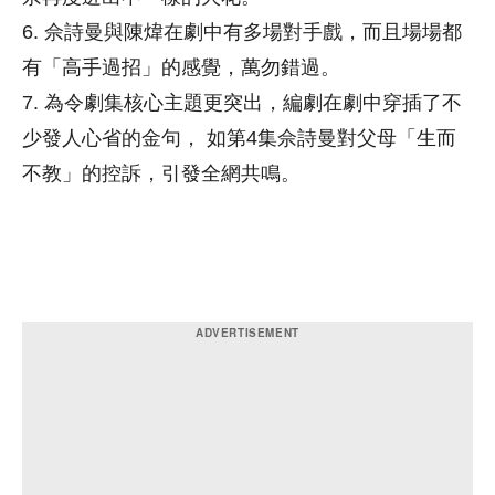
6. 佘詩曼與陳煒在劇中有多場對手戲，而且場場都
有「高手過招」的感覺，萬勿錯過。
7. 為令劇集核心主題更突出，編劇在劇中穿插了不
少發人心省的金句， 如第4集佘詩曼對父母「生而
不教」的控訴，引發全網共鳴。