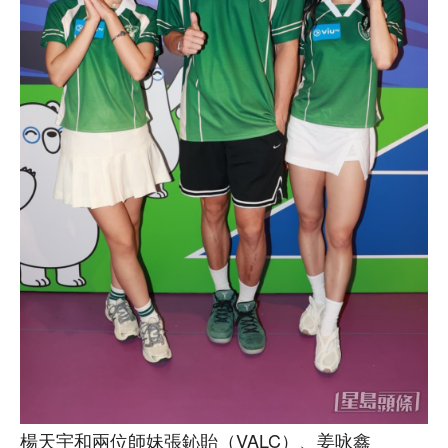
楊天宇和兩位師妹張鈊貽（VALC）、姜咏鑫