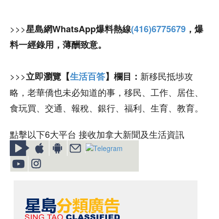
>>>
星島網WhatsApp爆料熱線
(416)6775679
，爆
料一經錄用，薄酬致意。
>>>
新移民抵埗攻
立即瀏覽【
生活百答
】欄目：
略，老華僑也未必知道的事，移民、工作、居住、
食玩買、交通、報稅、銀行、福利、生育、教育。
點擊以下6大平台 接收加拿大新聞及生活資訊