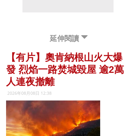
延伸閱讀
【有片】奧肯納根山火大爆
發 烈焰一路焚城毀屋 逾2萬
人連夜撤離
2026年08月08日 12:38