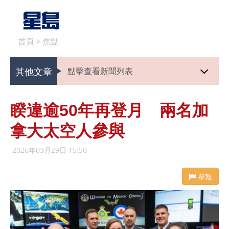
首頁
>
焦點
其他文章
點擊查看新聞列表
睽違逾50年再登月 兩名加
拿大太空人參與
2026年03月29日 15:50
舉報