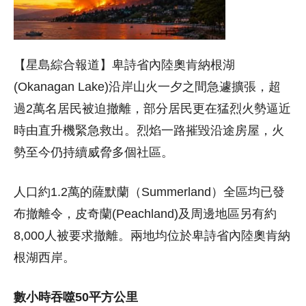
【星島綜合報道】卑詩省內陸奧肯納根湖
(Okanagan Lake)沿岸山火一夕之間急遽擴張，超
過2萬名居民被迫撤離，部分居民更在猛烈火勢逼近
時由直升機緊急救出。烈焰一路摧毀沿途房屋，火
勢至今仍持續威脅多個社區。
人口約1.2萬的薩默蘭（Summerland）全區均已發
布撤離令，皮奇蘭(Peachland)及周邊地區另有約
8,000人被要求撤離。兩地均位於卑詩省內陸奧肯納
根湖西岸。
數小時吞噬50平方公里