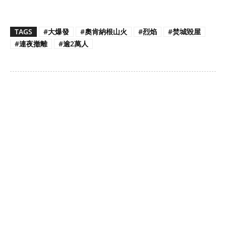
TAGS
#大爆發
#奧肯納根山火
#烈焰
#焚城毀屋
#連夜撤離
#逾2萬人