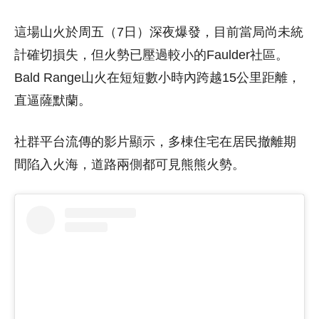
這場山火於周五（7日）深夜爆發，目前當局尚未統
計確切損失，但火勢已壓過較小的Faulder社區。
Bald Range山火在短短數小時內跨越15公里距離，
直逼薩默蘭。
社群平台流傳的影片顯示，多棟住宅在居民撤離期
間陷入火海，道路兩側都可見熊熊火勢。