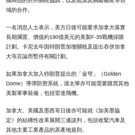
國商品的對外關稅協調，以及能源及關鍵礦產等領
域的合作。
一名消息人士表示，美方日後可能要求加拿大落實
長期擱置、價值約190億美元的美製F-35戰機採購
計劃。卡尼去年因特朗普加徵關稅及提出吞併加拿
大等言論而暫停有關計劃。
如果加拿大加入特朗普提出的「金穹」（Golden
Dome）導彈防禦系統，渥太華亦可能需要購買其他
美製軍事裝備，包括雷達飛機。
加拿大、美國及墨西哥日後亦可能就《加美墨協
定》的結構性改革展開三邊談判，包括收緊汽車及
其他主要工業產品的原產地規則。