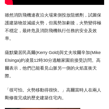
雖然消防飛機連夜沿火場東側投放阻燃劑，試圖保
護建築物並減緩火勢，但風勢加劇後，火勢變得極
不穩定，最終危及消防飛機執行任務的安全及效
率。
薩默蘭居民高爾(Kerry Gold)與丈夫埃爾辛加(Mike
Elsinga)約凌晨12時30分逃離家園前接受訪問。高
爾表示，他們已能看見山脈另一側的火焰直衝天
際。
「很可怕。火勢移動得很快。」高爾當時人在兩人
剛修復完成的歷史建築住宅內。