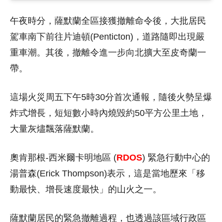
午夜時分，薩默蘭全區接獲撤離命令後，大批居民
駕車南下前往片迪頓(Penticton)，道路隨即出現嚴
重車潮。其後，撤離令進一步向北擴大至皮奇蘭一
帶。
這場火災周五下午5時30分首次通報，隨後火勢呈爆
炸式增長，短短數小時內燒毀約50平方公里土地，
大量灰燼飄落薩默蘭。
奧肯那根-西米爾卡明地區 (
RDOS
) 緊急行動中心的
湯普森(Erick Thompson)表示，這是當地歷來「移
動最快、增長速度最快」的山火之一。
薩默蘭居民的緊急撤離過程，也透過該區域行政區