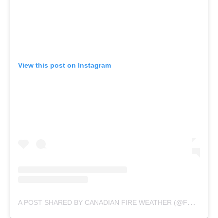
View this post on Instagram
A
POST SHARED BY CANADIAN FIRE WEATHER (@FFMSEE)