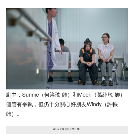
劇中，Sunnie（何洛瑤 飾）和Moon（葛綽瑤 飾）
儘管有爭執，但仍十分關心好朋友Windy（許軼
飾）。