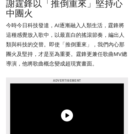
謝霆鋒以「推倒重來」堅持心
中團火
今時今日科技發達，AI逐漸融入人類生活，霆鋒將
這種感覺放入歌中，以最直白的搖滾節奏，編出人
類與科技的交替。即使「推倒重來」，我們內心那
團火及堅持，才是至為重要。霆鋒更兼任歌曲MV總
導演，他將歌曲概念變成超現實畫面。