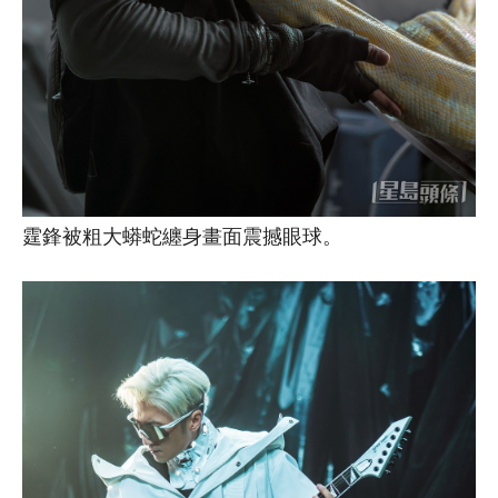
霆鋒被粗大蟒蛇纏身畫面震撼眼球。