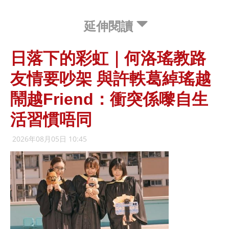
延伸閱讀
日落下的彩虹｜何洛瑤教路
友情要吵架 與許軼葛綽瑤越
鬧越Friend：衝突係嚟自生
活習慣唔同
2026年08月05日 10:45