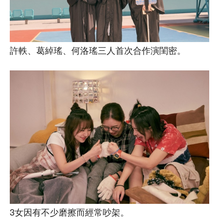
許軼、葛綽瑤、何洛瑤三人首次合作演閨密。
3女因有不少磨擦而經常吵架。