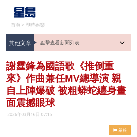
首頁
>
即時娛樂
其他文章
點擊查看新聞列表
謝霆鋒為國語歌《推倒重
來》作曲兼任MV總導演 親
自上陣爆破 被粗蟒蛇纏身畫
面震撼眼球
2026年03月16日 07:15
舉報