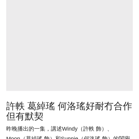
許軼 葛綽瑤 何洛瑤好耐冇合作
但有默契
昨晚播出的一集，講述Windy（許軼 飾）、
Moon（葛綽瑤 飾）和Sunnie（何洛瑤 飾）的閨密