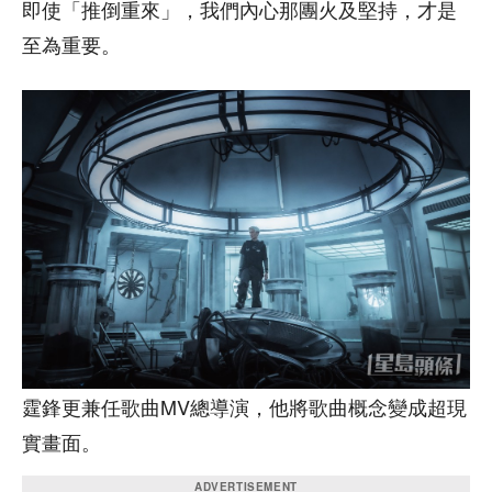
即使「推倒重來」，我們內心那團火及堅持，才是
至為重要。
霆鋒更兼任歌曲MV總導演，他將歌曲概念變成超現
實畫面。