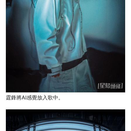
霆鋒將AI感覺放入歌中。