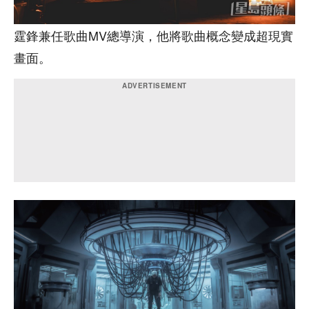
霆鋒兼任歌曲MV總導演，他將歌曲概念變成超現實
畫面。