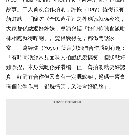
故事。三人首次合作拍劇，許軼（Day）覺得很有
新鮮感：「除咗《全民造星》之外應該就係今次，
大家都係做返好姊妹，導演會話『好似你哋食飯咁
樣相處就得㗎喇』。覺得幾得意，都係閒話家
常。」葛綽瑤（Yoyo）笑言與她們合作感到有趣：
「有時同啲經常見面嘅人拍戲係幾搞笑，個狀態好
難拿捏。本身我哋係好滑稽，但一齊拍劇就要好認
真。好耐冇合作但又會有一定嘅默契，起碼一齊會
有個化學作用。都幾搞笑，又唔會好尷尬」。