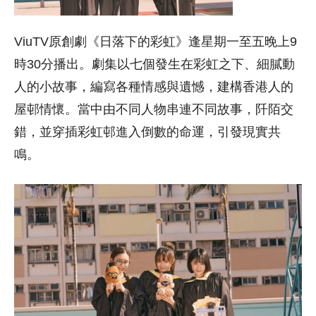
ViuTV原創劇《日落下的彩虹》逢星期一至五晚上9
時30分播出。劇集以七個發生在彩虹之下、細膩動
人的小故事，編寫各種情感與遺憾，建構香港人的
屋邨情懷。當中由不同人物串連不同故事，阡陌交
錯，並穿插彩虹邨進入倒數的命運，引發現實共
鳴。