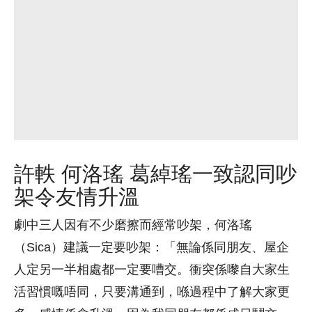
許軼 何洛瑤 葛綽瑤一致認同吵
架令友情升溫
劇中三人因有不少磨擦而經常吵架，何洛瑤
（Sica）建議一定要吵架：「無論係同朋友、屋企
人定另一半相處都一定要嘈交。衝突係嚟自大家生
活習慣嘅唔同，只要溝通到，喺過程中了解大家更