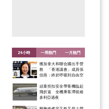
24小時
一周熱門
一月熱門
獲加拿大和聯合國出手營
救 「香港議會」成員張
信燕：終於呼吸到自由空
氣！
頑童拒扣安全帶客機臨起
飛折返 全機乘客滯留維
多利亞過夜
雞胸肉煮完又乾又柴？營