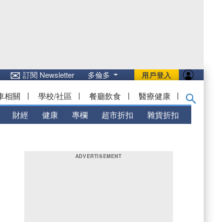
✉
訂閱 Newsletter
多倫多
用戶登入
車相關
|
學校/社區
|
餐廳飲食
|
醫療健康
|
財經
健康
專欄
超市折扣
雜貨折扣