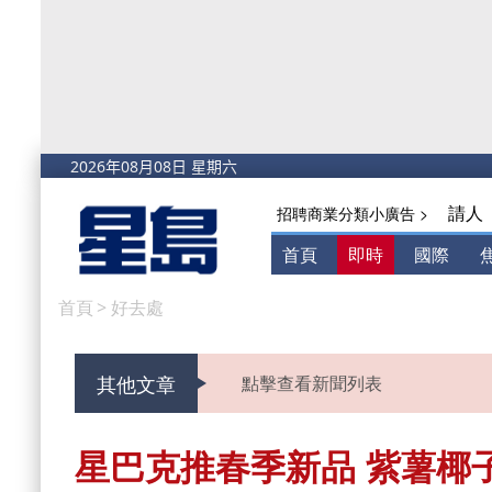
請人
招聘商業分類小廣告 >
首頁
即時
國際
首頁
>
好去處
其他文章
點擊查看新聞列表
星巴克推春季新品 紫薯椰