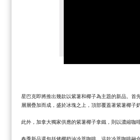
星巴克即將推出幾款以紫薯和椰子為主題的新品。首
層層疊加而成，盛於冰塊之上，頂部覆蓋著紫薯椰子
此外，加拿大獨家供應的紫薯椰子拿鐵，則以濃縮咖
春季新品還包括烤椰奶油冷萃咖啡，這款冷萃咖啡融