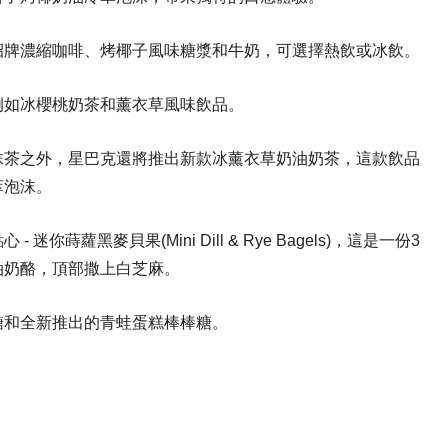
招牌濃縮咖啡、烤椰子風味糖漿和牛奶，可選擇熱飲或冰飲。
例如冰櫻桃奶茶和薰衣草風味飲品。
抹茶之外，星巴克還將推出新款冰薰衣草奶油奶茶，這款飲品
萃泡沫。
蘿黑麥貝果(Mini Dill & Rye Bagels)，這是一份3
油奶酪，頂部撒上白芝麻。
糖和全新推出的青蛙蛋糕棒棒糖。