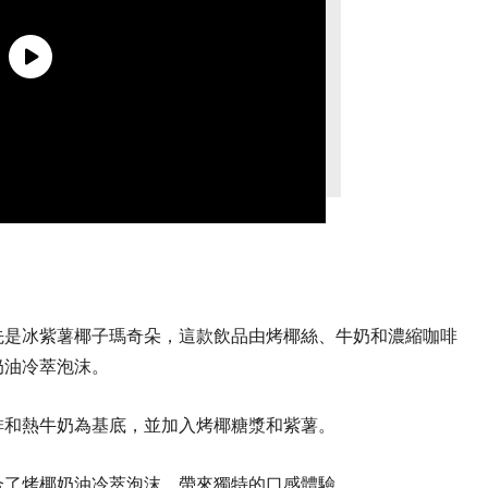
先是冰紫薯椰子瑪奇朵，這款飲品由烤椰絲、牛奶和濃縮咖啡
奶油冷萃泡沫。
啡和熱牛奶為基底，並加入烤椰糖漿和紫薯。
合了烤椰奶油冷萃泡沫，帶來獨特的口感體驗。