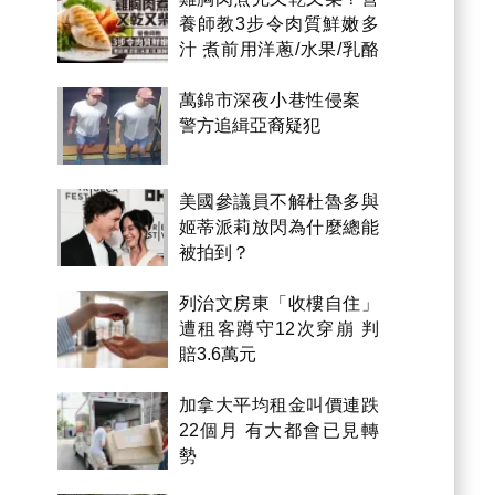
養師教3步令肉質鮮嫩多
汁 煮前用洋蔥/水果/乳酪
醃製都得？
萬錦市深夜小巷性侵案
警方追緝亞裔疑犯
美國參議員不解杜魯多與
姬蒂派莉放閃為什麼總能
被拍到？
列治文房東「收樓自住」
遭租客蹲守12次穿崩 判
賠3.6萬元
加拿大平均租金叫價連跌
22個月 有大都會已見轉
勢