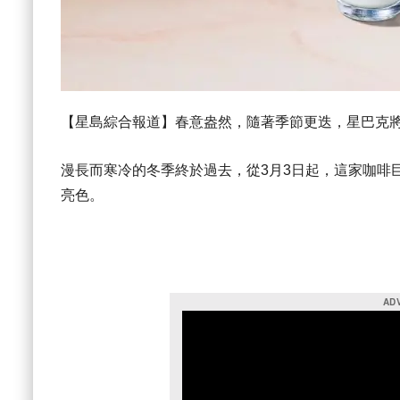
【星島綜合報道】春意盎然，隨著季節更迭，星巴克
漫長而寒冷的冬季終於過去，從3月3日起，這家咖啡
亮色。