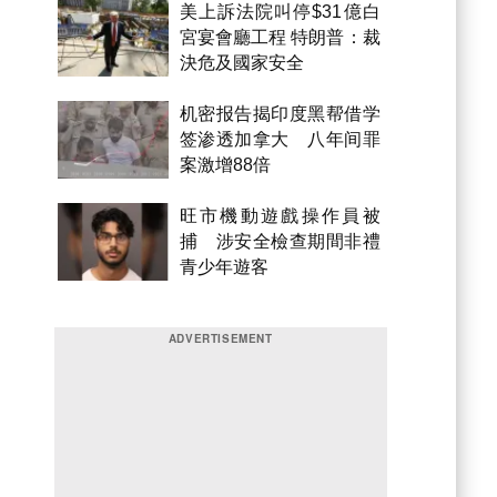
美上訴法院叫停$31億白
宮宴會廳工程 特朗普：裁
決危及國家安全
机密报告揭印度黑帮借学
签渗透加拿大 八年间罪
案激增88倍
旺市機動遊戲操作員被
捕 涉安全檢查期間非禮
青少年遊客