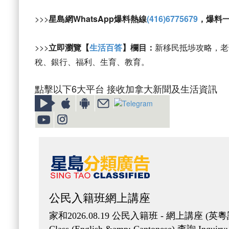
>>>
星島網WhatsApp爆料熱線
(416)6775679
，爆料
>>>
立即瀏覽【
生活百答
】欄目：
新移民抵埗攻略，老
稅、銀行、福利、生育、教育。
點擊以下6大平台 接收加拿大新聞及生活資訊