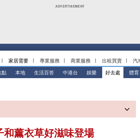
|
家居需要
|
專業服務
|
商業服務
|
出租買賣
|
汽
焦點
本地
生活百答
中港台
娛樂
好去處
體育
子和薰衣草好滋味登場