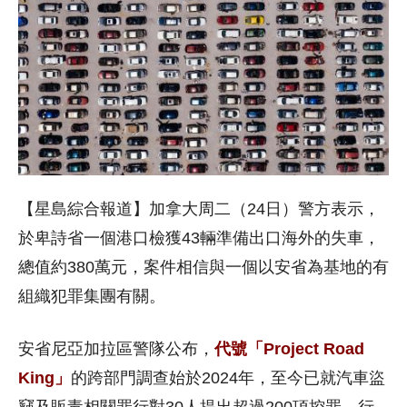
【星島綜合報道】加拿大周二（24日）警方表示，
於卑詩
省
一個港口檢獲43輛準備出口海外的失車，
總值約380萬元，案件相信與一個以
安省
為基地的有
組織犯罪集團有關。
安省尼亞加拉區警隊
公布，
代號「Project Road
King」
的跨部門調查始於2024年，至今已就汽車盜