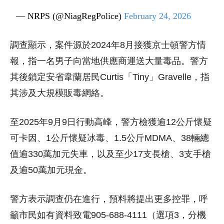
— NRPS (@NiagRegPolice)
February 24, 2026
調查顯示，案件源於2024年8月接獲
京士頓
警方情
報，指一名男子向當地供應商運送大量毒品。警方
其後鎖定安省
韋蘭
居民Curtis「Tiny」Gravelle，指
其涉及大規模販毒網絡。
至2025年9月9日行動高峰，警方檢獲逾12公斤懷疑
可卡因、1公斤懷疑冰毒、1.5公斤MDMA、38輛總
值逾330萬加元失車，以及至少17支長槍、3支手槍
及逾50萬加元現金。
警方表示調查仍在進行，預料將提出更多控罪，呼
籲市民如有資料致電905-688-4111（選項3，分機