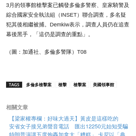
3月的領事館槍擊案已觸發多倫多警察、皇家騎警及
綜合國家安全執法組（INSET）聯合調查，多名疑
犯其後相繼被捕。Demkiw表示，調查人員仍在追查
幕後黑手，「這仍是調查的重點」。
（圖：加通社、多倫多警隊）T08
TAGS
多倫多槍擊案
槍擊
槍擊案
美國領事館
相關文章
【梁家權專欄：好味大過天】黃皮是這樣吃的
安省女子接兄弟聲音電話 匯出12250元始知受騙
特朗普演講五度炮轟加拿大「糟糕」 卡尼以「典