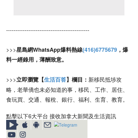
---------------------------------------------
>>>
星島網WhatsApp爆料熱線
(416)6775679
，爆
料一經錄用，薄酬致意。
>>>
新移民抵埗攻
立即瀏覽【
生活百答
】欄目：
略，老華僑也未必知道的事，移民、工作、居住、
食玩買、交通、報稅、銀行、福利、生育、教育。
點擊以下6大平台 接收加拿大新聞及生活資訊