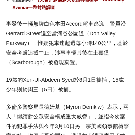
Avenue一帶封路調查
事發後一輛無牌白色本田Accord駕車逃逸，警員沿
Gerrard Street追至當河谷公園道（Don Valley
Parkway），惟疑犯車速超過每小時140公里，基於
安全考慮追截中止，涉事車輛其後在士嘉堡
（Scarborough）被發現棄置。
19歲的Xen-Ul-Abdeen Syed於8月1日被捕，15歲
少年則於周三（5日）被捕。
多倫多警察局長德姆基（Myron Demkiw）表示，兩
人「繼續對公眾安全構成重大威脅」，並指今次案
件的犯罪手法與今年3月10日另一宗美國領事館槍擊