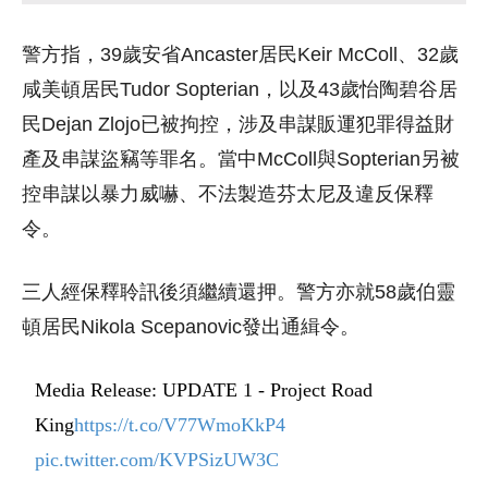
警方指，39歲安省Ancaster居民Keir McColl、32歲
咸美頓
居民Tudor Sopterian，以及43歲怡
陶碧谷
居
民Dejan Zlojo已被拘控，涉及串謀販運犯罪得益財
產及串謀盜竊等罪名。當中McColl與Sopterian另被
控串謀以暴力威嚇、不法製造芬太尼及違反保釋
令。
三人經保釋聆訊後須繼續還押。警方亦就58歲
伯靈
頓
居民Nikola Scepanovic發出通緝令。
Media Release: UPDATE 1 - Project Road
King
https://t.co/V77WmoKkP4
pic.twitter.com/KVPSizUW3C