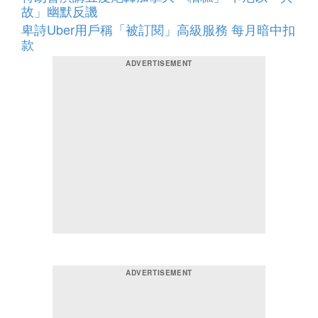
故」幽默反譏
卑詩Uber用戶稱「被訂閱」高級服務 每月暗中扣
款