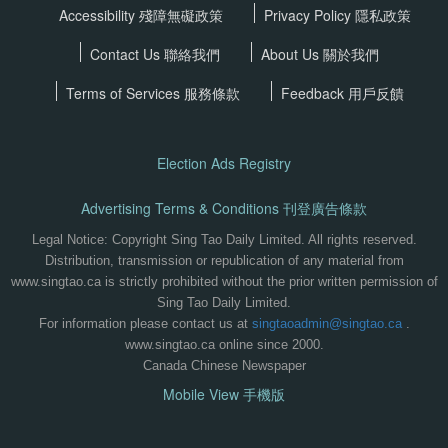
Accessibility 殘障無礙政策
Privacy Policy
隱私政策
Contact Us 聯絡我們
About Us 關於我們
Terms of Services
服務條款
Feedback 用戶反饋
Election Ads Registry
Advertising Terms & Conditions 刊登廣告條款
Legal Notice: Copyright Sing Tao Daily Limited. All rights reserved.
Distribution, transmission or republication of any material from
www.singtao.ca is strictly prohibited without the prior written permission of
Sing Tao Daily Limited.
For information please contact us at
singtaoadmin@singtao.ca
.
www.singtao.ca online since 2000.
Canada Chinese Newspaper
Mobile View 手機版