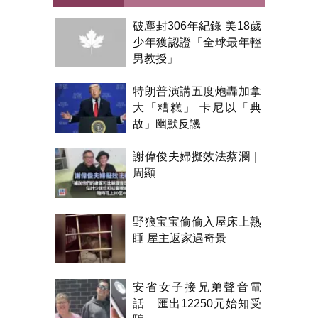
破塵封306年紀錄 美18歲
少年獲認證「全球最年輕
男教授」
特朗普演講五度炮轟加拿
大「糟糕」 卡尼以「典
故」幽默反譏
謝偉俊夫婦擬效法蔡瀾｜
周顯
野狼宝宝偷偷入屋床上熟
睡 屋主返家遇奇景
安省女子接兄弟聲音電
話 匯出12250元始知受