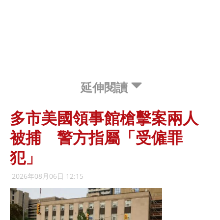
延伸閱讀
多市美國領事館槍擊案兩人
被捕 警方指屬「受僱罪
犯」
2026年08月06日 12:15