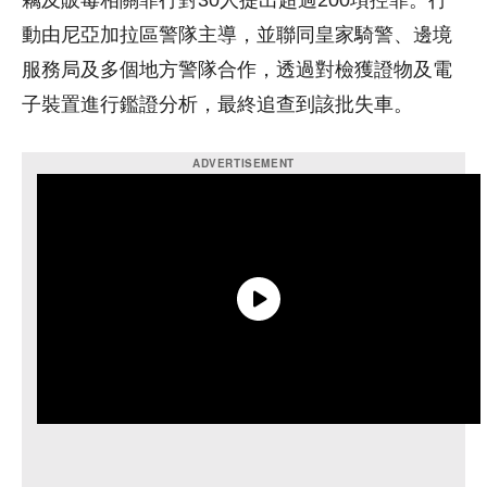
竊及販毒相關罪行對30人提出超過200項控罪。行
動由尼亞加拉區警隊主導，並聯同
皇家騎警
、
邊境
服務局
及多個地方警隊合作，透過對檢獲證物及電
子裝置進行鑑證分析，最終追查到該批失車。