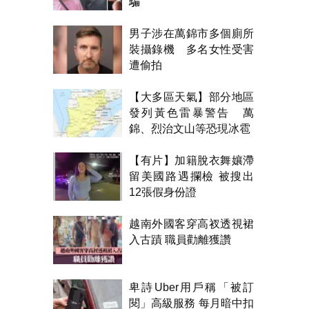
騙
男子涉在萬錦市多個廁所
裝攝錄機 多名女性受害
遭偷拍
【大多區天氣】部分地區
發列黃色雷暴警告 萬
錦、烈治文山等恐現冰雹
【有片】加籍脫衣舞孃滯
留美國路遇攔檢 被搜出
12張假身份證
越南外國客穿高衩透視裙
入古蹟 職員勸離獲讚
卑詩Uber用戶稱「被訂
閱」高級服務 每月暗中扣