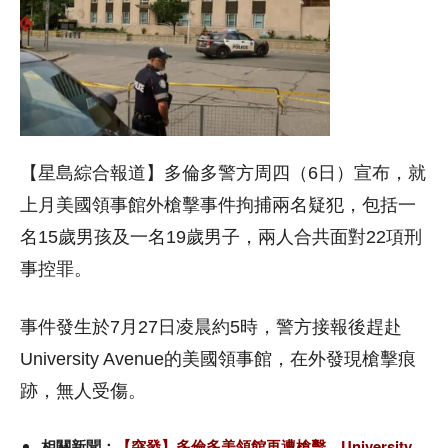
【星島綜合報道】多倫多警方周四（6日）宣布，就
上月美國領事館外槍擊事件拘捕兩名疑犯，包括一
名15歲男孩及一名19歲男子，兩人合共面對22項刑
事控罪。
事件發生於7月27日凌晨約5時，警方接報後趕赴
University Avenue的美國領事館，在外發現槍擊痕
跡，無人受傷。
相關新聞：
【突發】多倫多美領館再遭槍擊 University