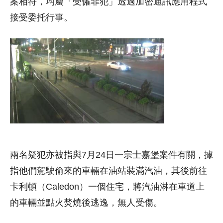
案相符，均屬「受僱罪犯」透過加密通訊應用程式
接受委托行事。
兩名疑犯亦被指與7月24日一宗士嘉堡案件有關，據
指他們駕駛偷來的車輛在油站裝滿汽油，其後前往
卡利頓（Caledon）一個住宅，將汽油淋在車道上
的車輛並點火焚燒後逃逸，無人受傷。