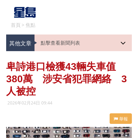
首頁
>
焦點
其他文章
點擊查看新聞列表
卑詩港口檢獲43輛失車值
380萬 涉安省犯罪網絡 3
人被控
2026年02月24日 09:44
舉報