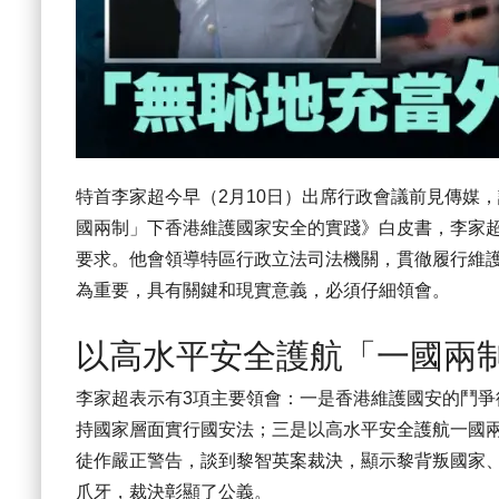
特首李家超今早（2月10日）出席行政會議前見傳媒
國兩制」下香港維護國家安全的實踐》白皮書，李家
要求。他會領導特區行政立法司法機關，貫徹履行維
為重要，具有關鍵和現實意義，必須仔細領會。
以高水平安全護航「一國兩
李家超表示有3項主要領會：一是香港維護國安的鬥
持國家層面實行國安法；三是以高水平安全護航一國
徒作嚴正警告，談到黎智英案裁決，顯示黎背叛國家
爪牙，裁決彰顯了公義。