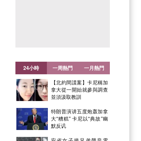
24小時
一周熱門
一月熱門
【北約間諜案】卡尼稱加
拿大從一開始就參與調查
並須汲取教訓
特朗普演讲五度炮轰加拿
大“糟糕” 卡尼以“典故”幽
默反讥
安省女子接兄弟聲音電