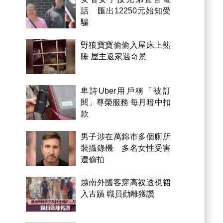
話 匯出12250元始知受
騙
野狼寶寶偷偷入屋床上熟
睡 屋主返家遇奇景
卑詩Uber用戶稱「被訂
閱」尊榮服務 每月暗中扣
款
男子涉在萬錦市多個廁所
裝攝錄機 多名女性受害
遭偷拍
越南外國客穿高衩透視裙
入古蹟 職員勸離獲讚