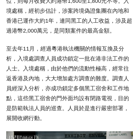
位，則每月收費大約港幣1,600至1,800元不等。入
境處稱，經初步估計，涉案跨境偽證集團在內地和
香港已運作大約1年，連同黑工的人工收益，涉及超
過港幣2,000萬元，是同類案件的最高金額。
至去年11月，經過粵港執法機關的情報互換及分
析，入境處調查人員成功鎖定一批在港非法工作的
人士。入境處稱，由於他們的流動性極高，經常往
返香港及內地，大大增加處方調查的難度。調查人
員經深入分析，亦成功鎖定多個黑工宿舍和工作地
點，這些黑工宿舍的門外面均設有閉路電視，目的
是防範執法人員的巡查。人員於是進行嚴密部署，
展開收網行動。