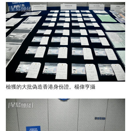
檢獲的大批偽造香港身份證。楊偉亨攝