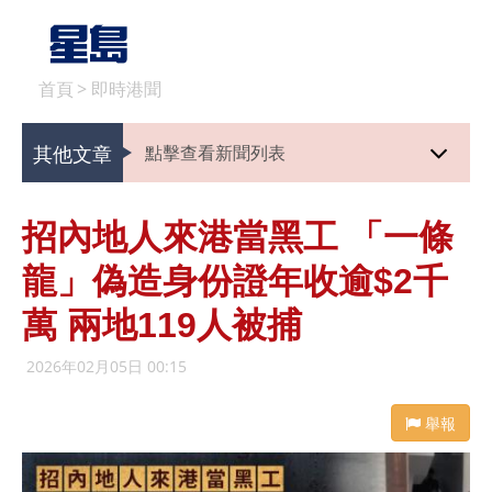
首頁
>
即時港聞
其他文章
點擊查看新聞列表
招內地人來港當黑工 「一條
龍」偽造身份證年收逾$2千
萬 兩地119人被捕
2026年02月05日 00:15
舉報