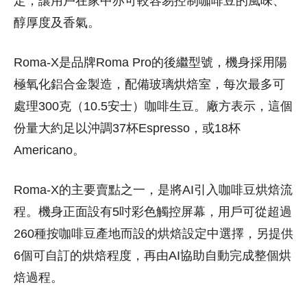
定，讓用戶在家中亦可較容易控制咖啡豆的風味、
醇厚度及香氣。
Roma-X是品牌Roma Pro的後繼型號，機身採用陽
極氧化鋁合金製造，配備玻璃烘焙室，每次最多可
處理300克（10.5安士）咖啡生豆。廠方表示，這個
份量大約足以沖調37杯Espresso，或18杯
Americano。
Roma-X的主要賣點之一，是將AI引入咖啡豆烘焙流
程。機身正面設有5吋彩色觸控屏幕，用戶可從超過
260種按咖啡豆產地而設的烘焙設定中選擇，另提供
6個可自訂的烘焙程度，再由AI協助自動完成整個烘
焙過程。