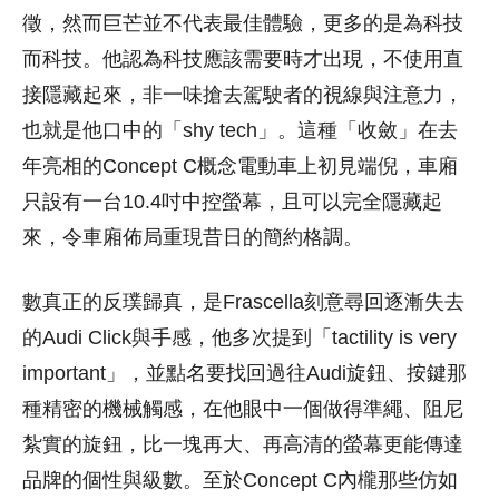
徵，然而巨芒並不代表最佳體驗，更多的是為科技
而科技。他認為科技應該需要時才出現，不使用直
接隱藏起來，非一味搶去駕駛者的視線與注意力，
也就是他口中的「shy tech」。這種「收斂」在去
年亮相的Concept C概念電動車上初見端倪，車廂
只設有一台10.4吋中控螢幕，且可以完全隱藏起
來，令車廂佈局重現昔日的簡約格調。
數真正的反璞歸真，是Frascella刻意尋回逐漸失去
的Audi Click與手感，他多次提到「tactility is very
important」，並點名要找回過往Audi旋鈕、按鍵那
種精密的機械觸感，在他眼中一個做得準繩、阻尼
紮實的旋鈕，比一塊再大、再高清的螢幕更能傳達
品牌的個性與級數。至於Concept C內櫳那些仿如