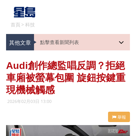
首頁
>
科技
其他文章
點擊查看新聞列表
Audi創作總監唱反調？拒絕
車廂被螢幕包圍 旋鈕按鍵重
現機械觸感
2026年02月03日 13:00
舉報