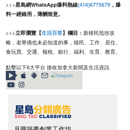
>>>
星島網WhatsApp爆料熱線
(416)6775679
，爆
料一經錄用，薄酬致意。
>>>
新移民抵埗攻
立即瀏覽【
生活百答
】欄目：
略，老華僑也未必知道的事，移民、工作、居住、
食玩買、交通、報稅、銀行、福利、生育、教育。
點擊以下6大平台 接收加拿大新聞及生活資訊