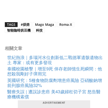
TAGS
#烘焙
Mago Maga
Roma-X
智能咖啡烘豆機
科技
相關文章
世紀熱浪｜多瑙河水位創新低二戰德軍遺骸遺物出
土 專家：或有更多發現
泰國校園槍擊｜增至9死 倖存老師憶生死瞬間：他
想殺我剛好子彈用完
英國研究：5種食物防腐劑增患癌風險 亞硝酸鈉增
前列腺癌風險32%
醫療失誤 | 遭誤診患癌 美43歲婦枉切子宮 怒告醫
療機構索償