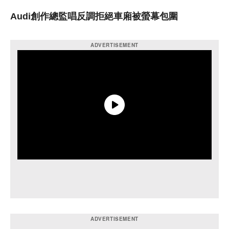
Audi創作總監唱反調拒絕車廂被螢幕包圍