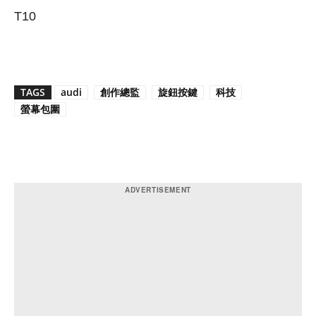
T10
TAGS
audi
創作總監
旋鈕按鍵
科技
螢幕包圍