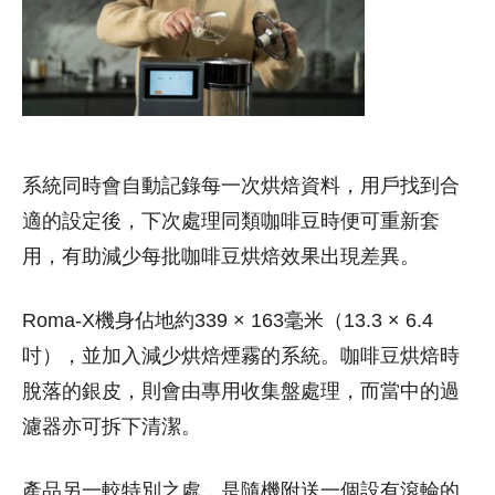
系統同時會自動記錄每一次烘焙資料，用戶找到合
適的設定後，下次處理同類咖啡豆時便可重新套
用，有助減少每批咖啡豆烘焙效果出現差異。
Roma-X機身佔地約339 × 163毫米（13.3 × 6.4
吋），並加入減少烘焙煙霧的系統。咖啡豆烘焙時
脫落的銀皮，則會由專用收集盤處理，而當中的過
濾器亦可拆下清潔。
產品另一較特別之處，是隨機附送一個設有滾輪的