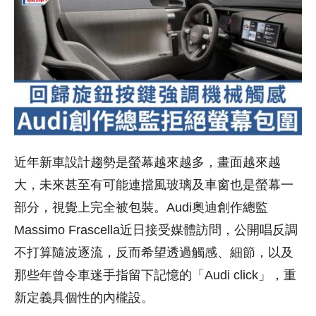
近年新車設計趨勢是螢幕越來越多，畫面越來越
大，未來甚至有可能連擋風玻璃及車窗也是螢幕一
部分，視覺上完全被包裝。Audi奧迪創作總監
Massimo Frascella近日接受媒體訪問，公開唱反調
不打算隨波逐流，反而希望透過觸感、細節，以及
那些年曾令車迷手指留下記憶的「Audi click」，重
新定義具個性的內櫳設。