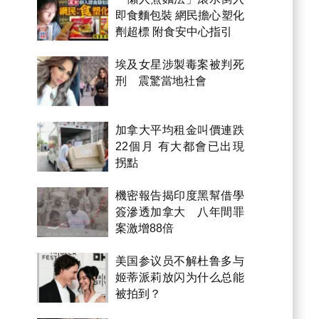
即食麵包裝 網民擔心塑化
劑超標 附食安中心指引
埃及女星涉製毒案被判死
刑 震驚當地社會
加拿大平均租金叫價連跌
22個月 有大都會已出現
拐點
機密報告揭印度黑幫借學
簽滲透加拿大 八年間罪
案激增88倍
美国参议员不解杜鲁多与
姬蒂派莉放闪为什么总能
被拍到？