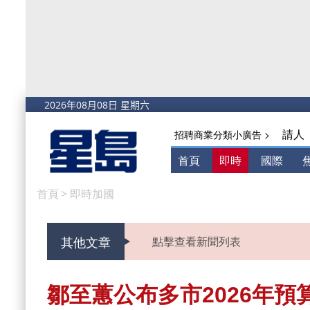
請人
招聘商業分類小廣告 >
首頁
即時
國際
首頁
>
即時加國
其他文章
點擊查看新聞列表
鄒至蕙公布多市2026年