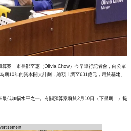
案，市長鄒至惠（Olivia Chow）今早舉行記者會，向公眾
為期10年的資本開支計劃，總額上調至631億元，用於基建、
來最低加幅水平之一。有關預算案將於2月10日（下星期二）提
vertisement