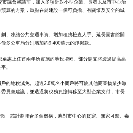
提交市議會審議前，加入多項針對小型企業、長者以及市中心治
份預算的方案，重點在於建設一個可負擔、有關懷及安全的城
計劃、凍結公共交通車資、增加租務檢查人手、延長圖書館開
多公車局分別增加約9,400萬元的淨撥款。
於鄒至惠上任首兩年所實施的地稅增幅。部分開支將透過提高高
公平。
戶的地稅減免。超過2.8萬名小商戶將可較其他商業物業少繳
預算委員會建議，並透過將稅務負擔轉移至大型企業支付，市長
元撥款，該計劃聯合多個機構，應對市中心的貧窮、無家可歸、毒