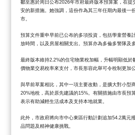
鄒至惠於周日公布2026年市府最終版本預算案，在
安的新措施。她強調，這份作為其三年任期內最後一
市。
預算文件重申早前已公布的多項投資，包括學童營養
放時間，以及房屋相關支出。預算亦為多倫多警隊及多倫
最終版本維持2.2%的住宅物業稅加幅，升幅明顯低
價物業交易稅率來支付，市長形容此舉可令稅制更加
與早前草案相比，其中一項主要改動，是擴大對小型商
20%地稅，高於原先建議的15%。有關措施由市長
表示有助減輕生活成本及支持本地就業。
此外，市政府將向市中心東區行動計劃追加54.2萬
品問題及精神健康挑戰。