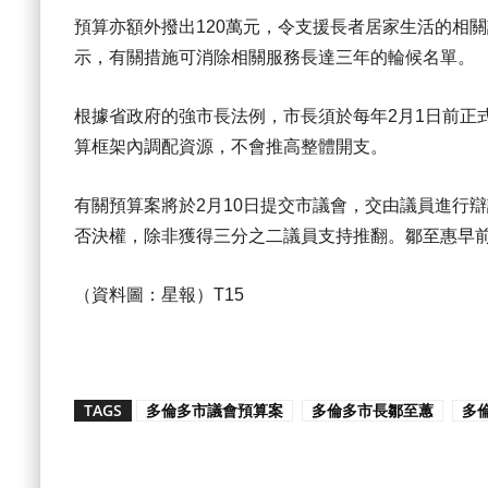
預算亦額外撥出120萬元，令支援長者居家生活的相
示，有關措施可消除相關服務長達三年的輪候名單。
根據省政府的強市長法例，市長須於每年2月1日前正
算框架內調配資源，不會推高整體開支。
有關預算案將於2月10日提交市議會，交由議員進行
否決權，除非獲得三分之二議員支持推翻。鄒至惠早
（資料圖：星報）T15
TAGS
多倫多市議會預算案
多倫多市長鄒至蕙
多