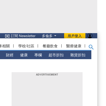
✉
訂閱 Newsletter
多倫多
用戶登入
車相關
|
學校/社區
|
餐廳飲食
|
醫療健康
|
財經
健康
專欄
超市折扣
雜貨折扣