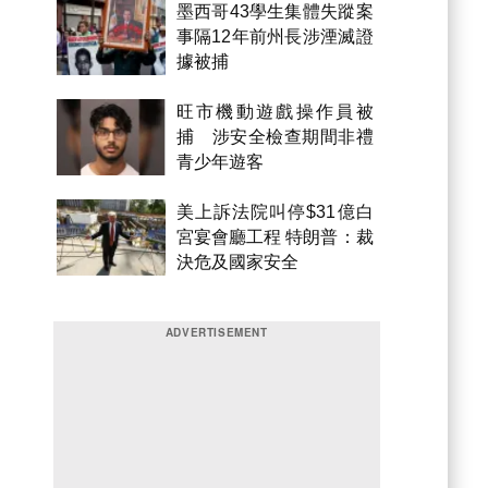
墨西哥43學生集體失蹤案
事隔12年前州長涉湮滅證
據被捕
旺市機動遊戲操作員被
捕 涉安全檢查期間非禮
青少年遊客
美上訴法院叫停$31億白
宮宴會廳工程 特朗普：裁
決危及國家安全