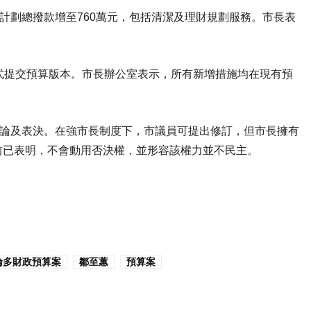
關計劃總撥款增至760萬元，包括清潔及理財規劃服務。市長表
式提交預算版本。市長辦公室表示，所有新增措施均在現有預
辯論及表決。在強市長制度下，市議員可提出修訂，但市長擁有
前已表明，不會動用否決權，並形容該權力並不民主。
倫多財政預算案
鄒至蕙
預算案