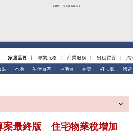
|
家居需要
|
專業服務
|
商業服務
|
出租買賣
|
汽
焦點
本地
生活百答
中港台
娛樂
好去處
體育
預算案最終版 住宅物業稅增加