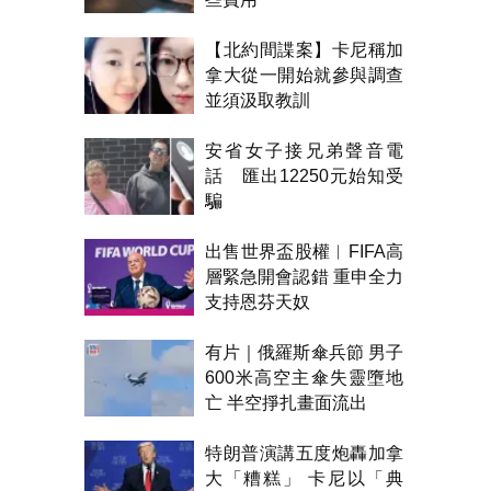
【北約間諜案】卡尼稱加
拿大從一開始就參與調查
並須汲取教訓
安省女子接兄弟聲音電
話 匯出12250元始知受
騙
出售世界盃股權︱FIFA高
層緊急開會認錯 重申全力
支持恩芬天奴
有片｜俄羅斯傘兵節 男子
600米高空主傘失靈墮地
亡 半空掙扎畫面流出
特朗普演講五度炮轟加拿
大「糟糕」 卡尼以「典