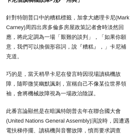
針對特朗普口中的糟糕標籤，加拿大總理卡尼(Mark
Carney)周四出席多倫多房屋政策記者會時淡然回
應，將此定調為一場「艱難的談判」，「如果你願
意，我們可以換個形容詞，說『糟糕』，」卡尼補
充道。
巧的是，當天稍早卡尼在發言時因現場讀稿機故
障，隨即微笑幽默諷刺，宣稱自己不像某位世界領
袖，會將機械故障視為一場政治陰謀。
此番言論顯然是在暗諷特朗普去年在聯合國大會
(United Nations General Assembly)演說時，因遭遇
電扶梯停擺、讀稿機與音響故障，憤而要求調查