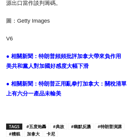
源出口當作談判籌碼。
圖：Getty Images
V6
● 相關新聞：
特朗普頻頻批評加拿大帶來負作用
美共和黨人對加國好感度大幅下滑
● 相關新聞：
特朗普正用亂拳打加拿大：關稅清單
上有六分一產品未輸美
TAGS
#五度炮轟
#典故
#幽默反譏
#特朗普演講
#糟糕
加拿大
卡尼