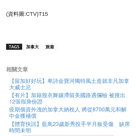
(資料圖:CTV)T15
TAGS
加拿大
旅遊
相關文章
【留加好好玩】卑詩金寶河獨特風土造就非凡加拿
大威士忌
【有片】加籍脫衣舞孃滯留美國路遇攔檢 被搜出
12張假身份證
疫期個資外洩的加拿大納稅人 將從8700萬元和解
中金獲補償
【體育快訊】藍鳥23歲新秀投手半月板受傷 缺席
時間未明