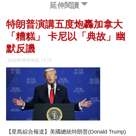
延伸閱讀
特朗普演講五度炮轟加拿大
「糟糕」 卡尼以「典故」幽
默反譏
2026年08月06日 13:15
【星島綜合報道】美國總統特朗普(Donald Trump)