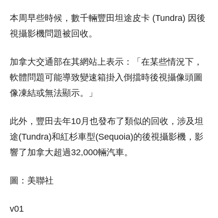
本周早些時候，數千輛豐田坦途皮卡 (Tundra) 因後
視攝影機問題被回收。
加拿大交通部在其網站上表示：「在某些情況下，
軟體問題可能導致變速箱掛入倒擋時後視攝像頭圖
像凍結或無法顯示。」
此外，豐田去年10月也發布了類似的回收，涉及坦
途(Tundra)和紅杉車型(Sequoia)的後視攝影機，影
響了加拿大超過32,000輛汽車。
圖：美聯社
v01