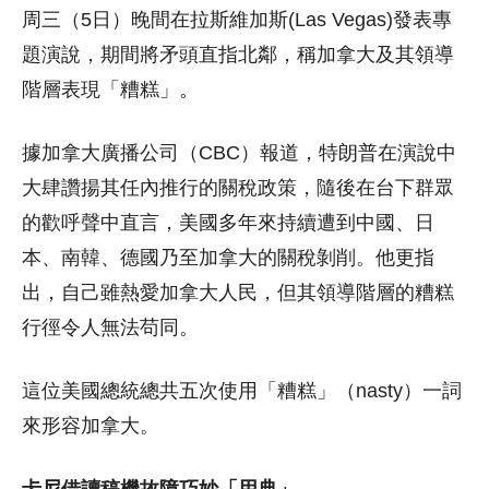
周三（5日）晚間在拉斯維加斯(Las Vegas)發表專
題演說，期間將矛頭直指北鄰，稱加拿大及其領導
階層表現「糟糕」。
據加拿大廣播公司（CBC）報道，特朗普在演說中
大肆讚揚其任內推行的關稅政策，隨後在台下群眾
的歡呼聲中直言，美國多年來持續遭到中國、日
本、南韓、德國乃至加拿大的關稅剝削。他更指
出，自己雖熱愛加拿大人民，但其領導階層的糟糕
行徑令人無法苟同。
這位美國總統總共五次使用「糟糕」（nasty）一詞
來形容加拿大。
卡尼借讀稿機故障巧妙「用典」