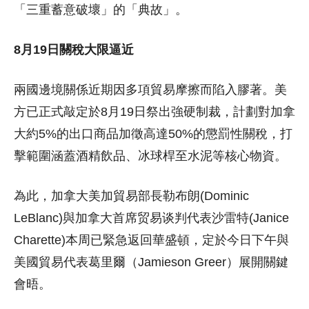
「三重蓄意破壞」的「典故」。
8月19日關稅大限逼近
兩國邊境關係近期因多項貿易摩擦而陷入膠著。美
方已正式敲定於8月19日祭出強硬制裁，計劃對加拿
大約5%的出口商品加徵高達50%的懲罰性關稅，打
擊範圍涵蓋酒精飲品、冰球桿至水泥等核心物資。
為此，加拿大美加貿易部長勒布朗(Dominic
LeBlanc)與加拿大首席贸易谈判代表沙雷特(Janice
Charette)本周已緊急返回華盛頓，定於今日下午與
美國貿易代表葛里爾（Jamieson Greer）展開關鍵
會晤。