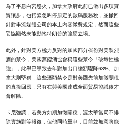
為了平息白宮怒火，加拿大政府此前已做出多項實
質讓步，包括緊急叫停原定的數碼服務稅，並撤回
針對串流媒體公司的本土內容徵費規定，然而這些
妥協顯然未能動搖特朗普的強硬立場。
此外，針對美方極力反對的加國部分省份對美製烈
酒的禁令，美國蒸餾酒協會稱這些禁令「破壞性極
強」，此舉已導致去年對加出口總額驟降63%。加
拿大則堅稱，這些酒類禁令是對美國先前加徵關稅
的直接回應，只有在與美國達成全面貿易協議後才
會解除。
卡尼強調，若美方如期加徵關稅，渥太華當局不排
除實施對等報復，但他同時重申，目前並無意將能