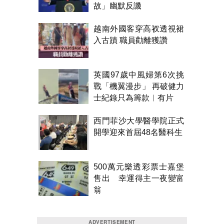
故」幽默反譏
越南外國客穿高衩透視裙
入古蹟 職員勸離獲讚
英國97歲中風婦第6次挑
戰「機翼漫步」 再破健力
士紀錄只為籌款︱有片
西門菲沙大學醫學院正式
開學迎來首屆48名醫科生
500萬元樂透彩票士嘉堡
售出 幸運得主一夜變富
翁