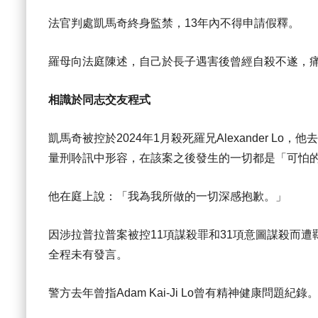
法官判處凱馬奇終身監禁，13年內不得申請假釋。
羅母向法庭陳述，自己於長子遇害後曾經自殺不遂，
相識於同志交友程式
凱馬奇被控於2024年1月殺死羅兄Alexander L
量刑聆訊中形容，在該案之後發生的一切都是「可怕
他在庭上說：「我為我所做的一切深感抱歉。」
因涉拉普拉普案被控11項謀殺罪和31項意圖謀殺而遭羈押的
全程未有發言。
警方去年曾指Adam Kai-Ji Lo曾有精神健康問題紀錄