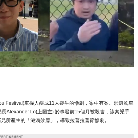
u Festival)車撞人釀成11人喪生的慘劇，案中有案。涉嫌駕車
其兄長Alexander Lo(上圖左) 於事發前15個月被殺害，該案兇手
自己殺死羅兄所產生的「漣漪效應」，導致拉普拉普節慘劇。