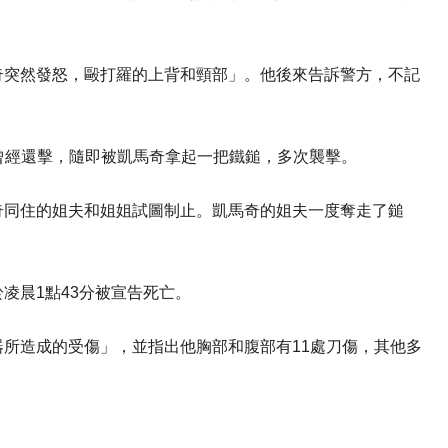
奇突然發怒，毆打羅的上背和頸部」。他後來告訴警方，不記
羅曾經還擊，隨即被凱馬奇拿起一把鐵鎚，多次襲擊。
奇同住的姐夫和姐姐試圖制止。凱馬奇的姐夫一度奪走了鎚
凌晨1點43分被宣告死亡。
所造成的受傷」，並指出他胸部和腹部有11處刀傷，其他多