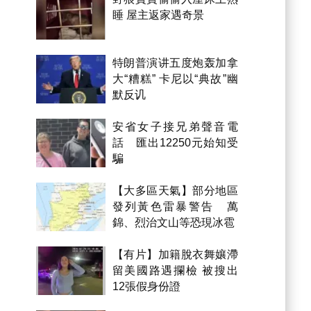
睡 屋主返家遇奇景
特朗普演讲五度炮轰加拿
大“糟糕” 卡尼以“典故”幽
默反讥
安省女子接兄弟聲音電
話 匯出12250元始知受
騙
【大多區天氣】部分地區
發列黃色雷暴警告 萬
錦、烈治文山等恐現冰雹
【有片】加籍脫衣舞孃滯
留美國路遇攔檢 被搜出
12張假身份證