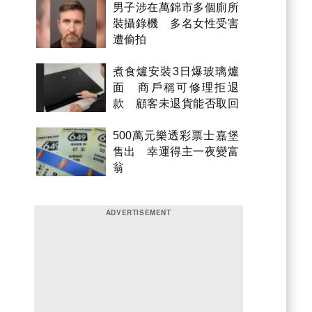
男子涉在萬錦市多個廁所
裝攝錄機 多名女性受害
遭偷拍
煮食爐安裝3日爆玻璃爐
面 商戶稱可修理拒退
款 顧客未退貨能否取回
金錢？
500萬元樂透彩票士嘉堡
售出 幸運得主一夜變富
翁