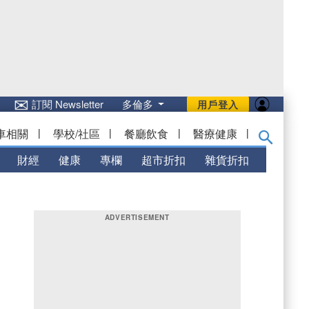
✉
訂閱 Newsletter
多倫多
用戶登入
車相關
|
學校/社區
|
餐廳飲食
|
醫療健康
|
財經
健康
專欄
超市折扣
雜貨折扣