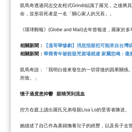
凱馬奇透過同志交友程式Grindr結識了羅兄，之後
命，並形容死者是一名「關心家人的兄長」。
《環球郵報》(Globe and Mail)去年曾報道，羅
相關新聞：
【溫哥華慘劇】消息指疑犯可能來自台灣
相關新聞：
華裔青年被殺疑兇當場就逮 家屬悲鳴：毫
凱馬奇說：「我明白後來發生的一切背後的因果關係
所致。」
憶子過度患抑鬱 眼睛哭到流血
控方在庭上讀出羅氏兄弟母親Lisa Lo的受害者陳述。
她描述了自己作為寡婦撫養兒子的經歷，以及長子去