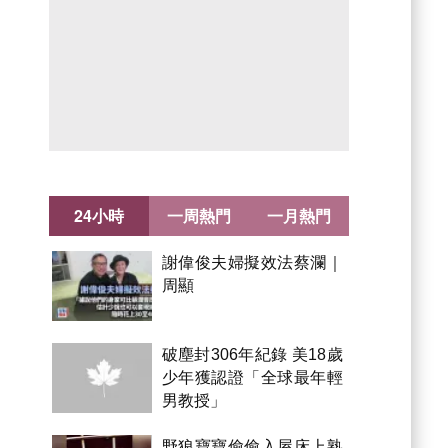
24小時
一周熱門
一月熱門
謝偉俊夫婦擬效法蔡瀾｜
周顯
破塵封306年紀錄 美18歲
少年獲認證「全球最年輕
男教授」
野狼寶寶偷偷入屋床上熟