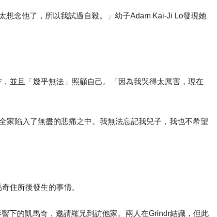
想念他了，所以我試過自殺。」幼子Adam Kai-Ji Lo發現她
作，並且「幾乎無法」照顧自己。「因為我哭得太厲害，現在
們全家陷入了無盡的悲痛之中。我無法忘記我兒子，我也不希望
馬奇住所後發生的事情。
影響下的凱馬奇，邀請羅兄到訪他家。兩人在Grindr結識，但此