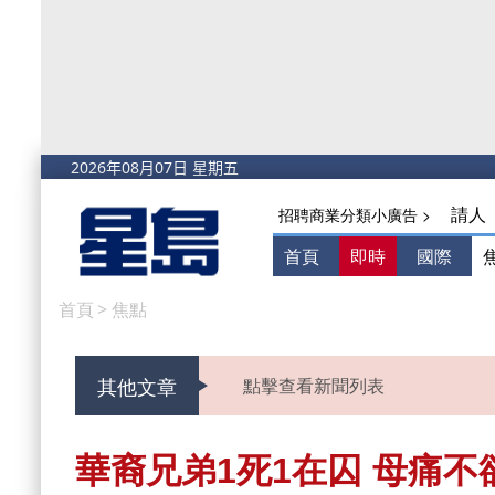
請人
招聘商業分類小廣告 >
首頁
即時
國際
首頁
>
焦點
其他文章
點擊查看新聞列表
華裔兄弟1死1在囚 母痛不