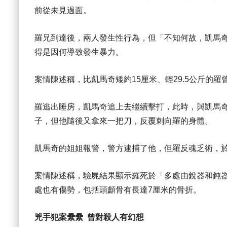
前從未見過面。
羅兄到達後，兩人發生性行為，但「不知何故，凱馬
得是因何導致發生暴力。
案情陳述稱，比凱馬奇矮約15厘米、輕29.5公斤的
羅逃出睡房，凱馬奇追上去繼續擊打，此時，與凱馬
子，但他隨後又拿來一把刀，反覆刺向羅的身體。
凱馬奇的姐姐報警，警方逮捕了他，但羅反魂乏術，於
案情陳述稱，驗屍結果顯示羅死於「多處由銳器和鈍器
處也有傷勢，包括頭顱骨有長達7厘米的骨折。
兇手犯案纍纍 曾對殺人有幻想