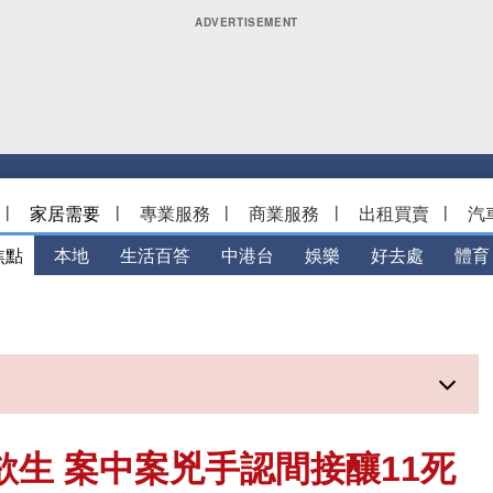
|
家居需要
|
專業服務
|
商業服務
|
出租買賣
|
汽
焦點
本地
生活百答
中港台
娛樂
好去處
體育
欲生 案中案兇手認間接釀11死