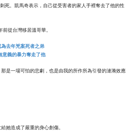
將其刺死。凱馬奇表示，自己從受害者的家人手裡奪去了他的性
家於多年前從台灣移居溫哥華。
或為去年兇案死者之弟
無意義的暴力奪走了他
。那是一場可怕的悲劇，也是由我的所作所為引發的漣漪效應
世給她造成了嚴重的身心創傷。