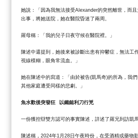
她說：「因為我無法接受Alexander的突然離世，而且太
出事，將她送院，她在醫院昏迷了兩周。
羅母稱：「我的兒子日夜守候在醫院裡。」
陳述中還提到，她後來被診斷出患有抑鬱症，無法工
視線模糊，眼角常流血。」
她在陳述中的寫道：「由於被告(凱馬奇)的所為，我
其他家庭遭受同樣的悲劇。」
魚水歡後突發狂 以鐵鎚利刀行兇
一份獲控辯雙方認可的事實陳述，詳述了羅兄到訪凱
陳述稱，2024年1月28日午夜時份，在受酒精或藥物