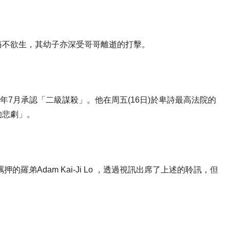
痛不欲生，其幼子亦深受哥哥離逝的打擊。
o，他去年7月承認「二級謀殺」。他在周五(16日)於卑詩最高法院的
的悲劇」。
羅弟Adam Kai-Ji Lo ，透過視訊出席了上述的聆訊，但
。