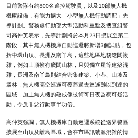
目前警隊有約800名遙控駕駛員，以及10部無人機
機庫設備，有能力擴大「小型無人機行動調配」先
導計劃。警務處行動部大型活動科重點及搜查組警
司高仲英表示，先導計劃將於本月23日擴展至第二
階段，其中無人機機庫自動巡邏將新增3個試點，包
括中環山頂、長洲及南丫島，這些地區地貌遼闊複
雜，例如山頂擁有廣闊山林，且與獨立屋等建築混
雜，長洲及南丫島則結合密集建築、小巷、山坡及
叢林，無人機高空巡邏可覆蓋過去巡邏難以到達的
區域，加上無人機的熱成像技術可日夜監察可疑活
動，令反罪惡行動事半功倍。
高仲英強調，無人機機庫自動巡邏系統從邊界警區
擴展至山頂及離島區域，會在市區訊號源混雜的情