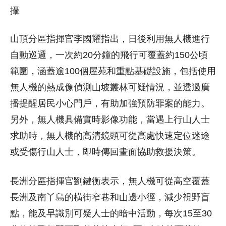
攝
山頂分區指揮官李國耀指出，日後利用無人機進行
自動巡邏，一次約20分鐘的飛行可覆蓋約150公頃
範圍，涵蓋逾100個屋苑和重點基礎設施，包括使用
無人機的熱成像偵測山坡叢林可疑情況，並透過廣
播提醒居民小心門戶，有助加強預防罪案的能力。
另外，無人機具備實時影像功能，當遇上行山人士
求助時，無人機的高清鏡頭可從高處快速定位迷途
或受傷行山人士，即時傳回畫面協助救援決策。
長洲分區指揮官劉鍵衡表示，無人機可從高空覆蓋
長洲及南丫島的橫街窄巷和山邊小徑，減少視野盲
點，能及早識別可疑人士的暗中活動，每次15至30