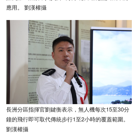
應用。 劉漢權攝
長洲分區指揮官劉鍵衡表示，無人機每次15至30分
鐘的飛行即可取代傳統步行1至2小時的覆蓋範圍。
劉漢權攝