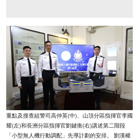
重點及搜查組警司高仲英(中)、山頂分區指揮官李國
耀(左)和長洲分區指揮官劉鍵衡(右)講述第二階段
「小型無人機行動調配」先導計劃的安排。 劉漢權