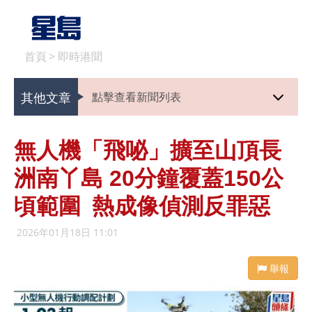
首頁
>
即時港聞
其他文章
點擊查看新聞列表
無人機「飛咇」擴至山頂長
洲南丫島 20分鐘覆蓋150公
頃範圍 熱成像偵測反罪惡
2026年01月18日 11:01
舉報