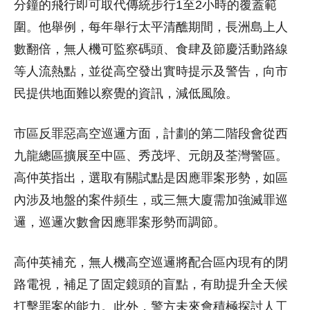
分鐘的飛行即可取代傳統步行1至2小時的覆蓋範
圍。他舉例，每年舉行太平清醮期間，長洲島上人
數翻倍，無人機可監察碼頭、食肆及節慶活動路線
等人流熱點，並從高空發出實時提示及警告，向市
民提供地面難以察覺的資訊，減低風險。
市區反罪惡高空巡邏方面，計劃的第二階段會從西
九龍總區擴展至中區、秀茂坪、元朗及荃灣警區。
高仲英指出，選取有關試點是因應罪案形勢，如區
內涉及地盤的案件頻生，或三無大廈需加強滅罪巡
邏，巡邏次數會因應罪案形勢而調節。
高仲英補充，無人機高空巡邏將配合區內現有的閉
路電視，補足了固定鏡頭的盲點，有助提升全天候
打擊罪案的能力。此外，警方未來會積極探討人工