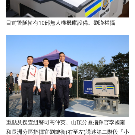
目前警隊擁有10部無人機機庫設備。劉漢權攝
重點及搜查組警司高仲英、山頂分區指揮官李國耀
和長洲分區指揮官劉鍵衡(右至左)講述第二階段「小