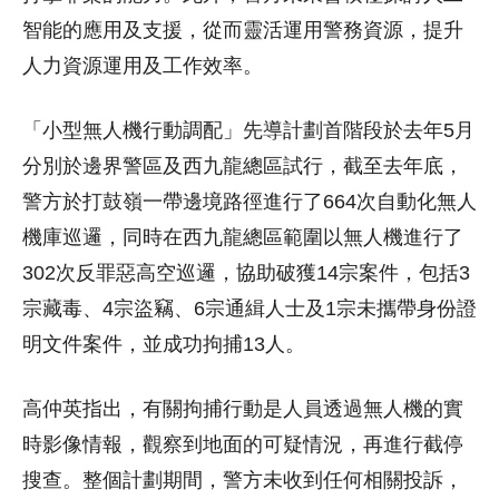
智能的應用及支援，從而靈活運用警務資源，提升
人力資源運用及工作效率。
「小型無人機行動調配」先導計劃首階段於去年5月
分別於邊界警區及西九龍總區試行，截至去年底，
警方於打鼓嶺一帶邊境路徑進行了664次自動化無人
機庫巡邏，同時在西九龍總區範圍以無人機進行了
302次反罪惡高空巡邏，協助破獲14宗案件，包括3
宗藏毒、4宗盜竊、6宗通緝人士及1宗未攜帶身份證
明文件案件，並成功拘捕13人。
高仲英指出，有關拘捕行動是人員透過無人機的實
時影像情報，觀察到地面的可疑情況，再進行截停
搜查。整個計劃期間，警方未收到任何相關投訴，