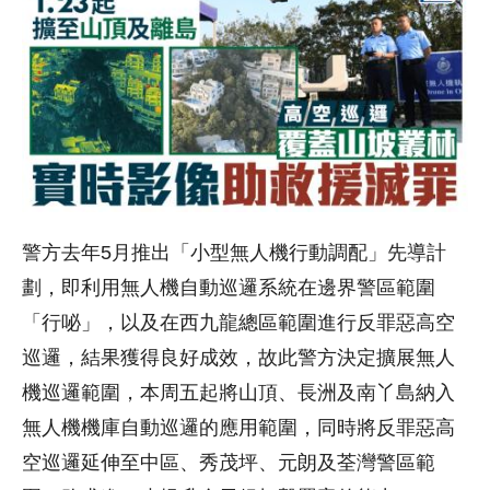
警方去年5月推出「小型無人機行動調配」先導計
劃，即利用無人機自動巡邏系統在邊界警區範圍
「行咇」，以及在西九龍總區範圍進行反罪惡高空
巡邏，結果獲得良好成效，故此警方決定擴展無人
機巡邏範圍，本周五起將山頂、長洲及南丫島納入
無人機機庫自動巡邏的應用範圍，同時將反罪惡高
空巡邏延伸至中區、秀茂坪、元朗及荃灣警區範