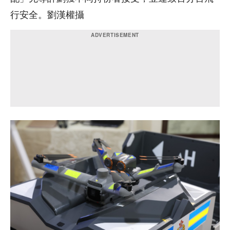
行安全。劉漢權攝