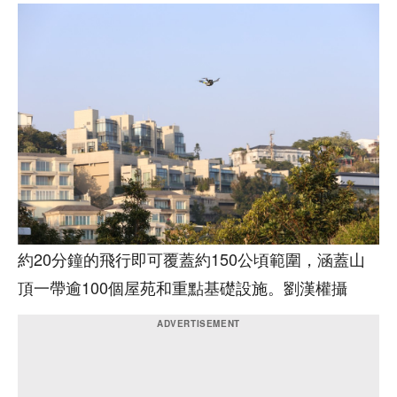
約20分鐘的飛行即可覆蓋約150公頃範圍，涵蓋山
頂一帶逾100個屋苑和重點基礎設施。劉漢權攝