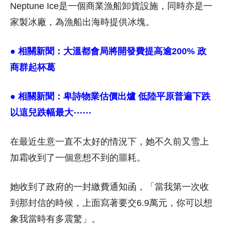
Neptune Ice是一個商業漁船卸貨設施，同時亦是一
家製冰廠，為漁船出海時提供冰塊。
● 相關新聞：
大溫都會局將開發費提高逾200% 政
商群起杯葛
● 相關新聞：
卑詩物業估價出爐 低陸平原普遍下跌
以這兒跌幅最大⋯⋯
在最近生意一直不太好的情況下，她不久前又雪上
加霜收到了一個意想不到的噩耗。
她收到了政府的一封繳費通知函，「當我第一次收
到那封信的時候，上面寫著要交6.9萬元，你可以想
象我當時有多震驚」。