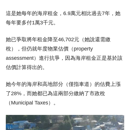
這是她每年的海岸租金，6.9萬元相比過去7年，她
每年要多付1萬3千元。
她已爭取將年租金降至46,702元（她說還需繳
稅），但仍就年度物業估價（property
assessment）進行抗爭，因為海岸租金正是基於該
估價計算得出的。
她今年的海岸和高地部分（僅指車道）的估費上漲
了28%，而她都已為這兩部分繳納了市政稅
（Municipal Taxes）。