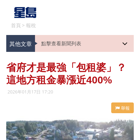
首頁
>
報稅
其他文章
點擊查看新聞列表
省府才是最強「包租婆」？
這地方租金暴漲近400%
2026年01月17日 17:20
舉報