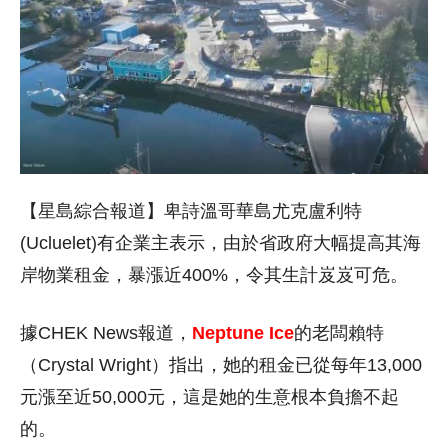
【星島綜合報道】卑詩溫哥華島尤克盧利特
(Ucluelet)有企業主表示，由於省政府大幅提高其海
岸物業租金，暴漲近400%，令其生計岌岌可危。
據CHEK News報道，
Neptune Ice
的老闆賴特
（Crystal Wright）指出，她的租金已從每年13,000
元漲至近50,000元，這是她的生意根本負擔不起
的。