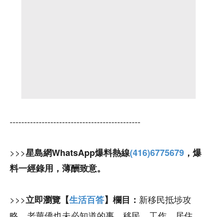
---------------------------------------------
>>>
星島網WhatsApp爆料熱線
(416)6775679
，爆
料一經錄用，薄酬致意。
>>>
新移民抵埗攻
立即瀏覽【
生活百答
】欄目：
略，老華僑也未必知道的事，移民、工作、居住、