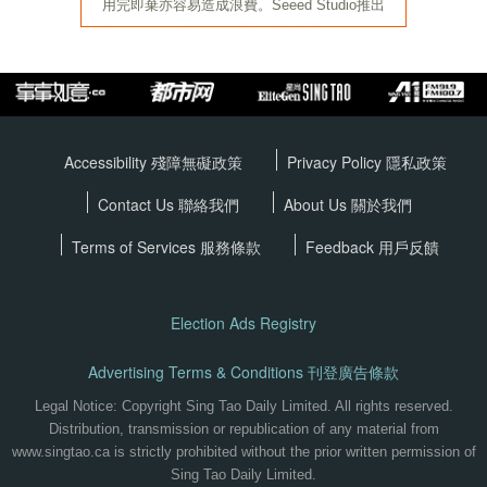
Accessibility 殘障無礙政策
Privacy Policy
隱私政策
Contact Us 聯絡我們
About Us 關於我們
Terms of Services
服務條款
Feedback 用戶反饋
Election Ads Registry
Advertising Terms & Conditions 刊登廣告條款
Legal Notice: Copyright Sing Tao Daily Limited. All rights reserved.
Distribution, transmission or republication of any material from
www.singtao.ca is strictly prohibited without the prior written permission of
Sing Tao Daily Limited.