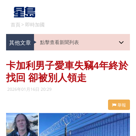
首頁
>
即時加國
其他文章
點擊查看新聞列表
卡加利男子愛車失竊4年終於
找回 卻被別人領走
2026年01月16日 20:29
舉報