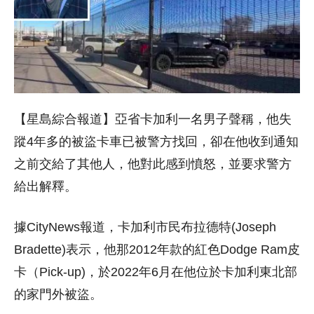
【星島綜合報道】亞省卡加利一名男子聲稱，他失
蹤4年多的被盜卡車已被警方找回，卻在他收到通知
之前交給了其他人，他對此感到憤怒，並要求警方
給出解釋。
據CityNews報道，卡加利市民布拉德特(Joseph
Bradette)表示，他那2012年款的紅色Dodge Ram皮
卡（Pick-up)，於2022年6月在他位於卡加利東北部
的家門外被盜。