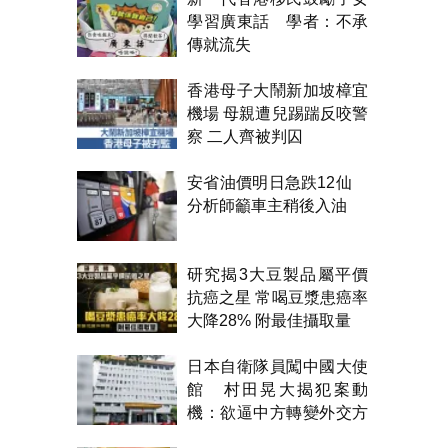
學習廣東話 學者：不承
傳就流失
香港母子大鬧新加坡樟宜
機場 母親遭兒踢踹反咬警
察 二人齊被判囚
安省油價明日急跌12仙
分析師籲車主稍後入油
研究揭3大豆製品屬平價
抗癌之星 常喝豆漿患癌率
大降28% 附最佳攝取量
日本自衛隊員闖中國大使
館 村田晃大揭犯案動
機：欲逼中方轉變外交方
針