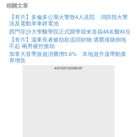
相關文章
【有片】多倫多公寓火警致4人送院 消防指火警
涉及電動單車鋰電池
西門菲沙大學醫學院正式開學迎來首屆48名醫科生
【有片】溫東長者被劫欲追回財物 遇襲撞牆倒地
不起 兩男被控搶劫
加拿大首季旅遊消費增5.6% 本地遊升溫帶動業
界增長