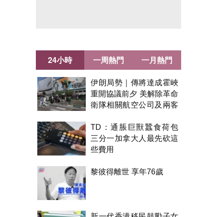
24小時
一周熱門
一月熱門
伊朗局勢｜傳將達成霍峽
重開協議前夕 美解除革命
衛隊相關航空公司及兩客
機制裁
TD：通脹巨獸蠶食荷包
三分一加拿大人最先砍這
些費用
黎彼得離世 享年76歲
新一代香港移民鼓勵子女