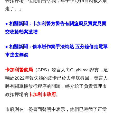
去扣押場，但他們告訴我，車子在1月4日就被人取
走了。」
● 相關新聞：
卡加利警方警告有關盜竊及買賣見面
交收搶劫案激增
● 相關新聞：
偷車賊作案手法純熟 五分鐘偷走電單
車逃去無蹤
卡加利警察局
（CPS）發言人向CityNews證實，這
輛於2022年報失竊的皮卡已於去年底尋回。發言人
將有關車輛放行程序的問題，轉介給了負責管理市
政扣押場的
卡加利市政府
。
市府則在一份書面聲明中表示，他們已遵循了正當