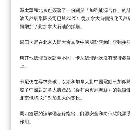
渥太華和北京也簽署了一份關於「加強能源合作」的
油天然氣集團公司已於2025年從加拿大首個液化天
幅增加了對加拿大石油的採購。
周四卡尼在北京人民大會堂受中國國務院總理李強接
與其他總理首次訪華不同，卡尼總理此次沒有安排參
上。
卡尼仍在尋求突破，以緩和加拿大對中國電動車加徵關
發了中國對加拿大農產品（從芥菜籽到海鮮）的報復
北京也將取消對加拿大的關稅。
周四簽署的諒解備忘錄指出，能源安全和向低碳能源
作用。