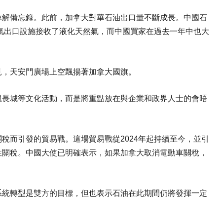
諒解備忘錄。此前，加拿大對華石油出口量不斷成長。中國石
然氣出口設施接收了液化天然氣，而中國買家在過去一年中也大
見，天安門廣場上空飄揚著加拿大國旗。
觀長城等文化活動，而是將重點放在與企業和政界人士的會晤
稅而引發的貿易戰。這場貿易戰從2024年起持續至今，並引
性關稅。中國大使已明確表示，如果加拿大取消電動車關稅，
系統轉型是雙方的目標，但也表示石油在此期間仍將發揮一定