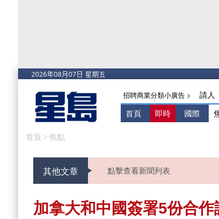
請人
招聘商業分類小廣告 >
首頁
即時
國際
首頁
>
焦點
其他文章
點擊查看新聞列表
加拿大和中國簽署5份合作