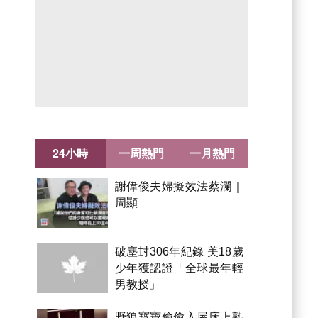
24小時
一周熱門
一月熱門
謝偉俊夫婦擬效法蔡瀾｜
周顯
破塵封306年紀錄 美18歲
少年獲認證「全球最年輕
男教授」
野狼寶寶偷偷入屋床上熟