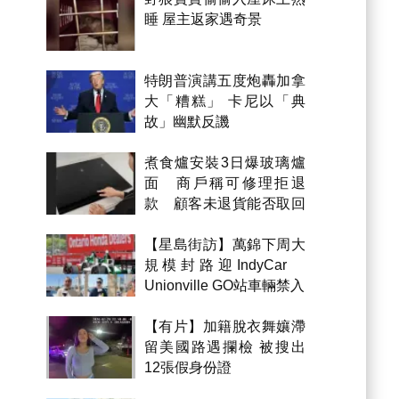
睡 屋主返家遇奇景
特朗普演講五度炮轟加拿
大「糟糕」 卡尼以「典
故」幽默反譏
煮食爐安裝3日爆玻璃爐
面 商戶稱可修理拒退
款 顧客未退貨能否取回
金錢？
【星島街訪】萬錦下周大
規模封路迎IndyCar
Unionville GO站車輛禁入
【有片】加籍脫衣舞孃滯
留美國路遇攔檢 被搜出
12張假身份證