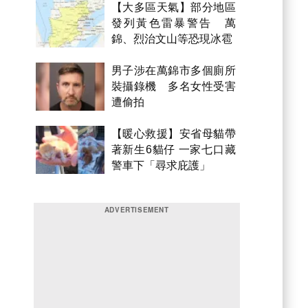
【大多區天氣】部分地區
發列黃色雷暴警告 萬
錦、烈治文山等恐現冰雹
男子涉在萬錦市多個廁所
裝攝錄機 多名女性受害
遭偷拍
【暖心救援】安省母貓帶
著新生6貓仔 一家七口藏
警車下「尋求庇護」