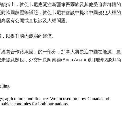
呼籲指出，敦促卡尼應關注新疆維吾爾族及其他受迫害群體的
反對跨國鎮壓等議題，敦促卡尼在會談中提出中國侵犯人權的
國高層有公開或直接談及人權問題。
場，以提升國內疲弱的經濟。
「經貿合作路線圖」的一部分，加拿大將歡迎中國在能源、農
關稅，外交部長阿南德(Anita Anand)則稱關稅談判尚
ijing.
rgy, agriculture, and finance. We focused on how Canada and
inable economies for both our nations.