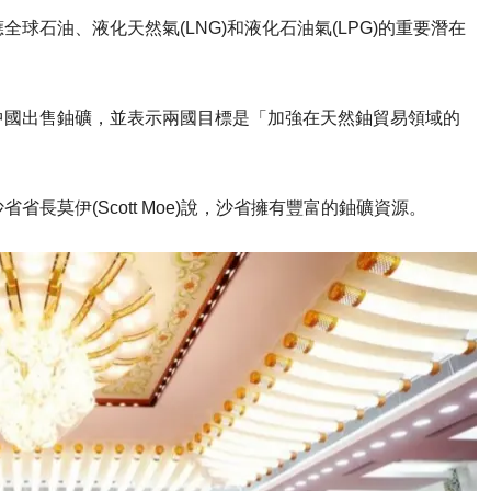
球石油、液化天然氣(LNG)和液化石油氣(LPG)的重要潛在
。
中國出售鈾礦，並表示兩國目標是「加強在天然鈾貿易領域的
長莫伊(Scott Moe)說，沙省擁有豐富的鈾礦資源。