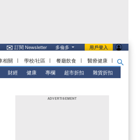
✉
訂閱 Newsletter
多倫多
用戶登入
車相關
|
學校/社區
|
餐廳飲食
|
醫療健康
|
財經
健康
專欄
超市折扣
雜貨折扣