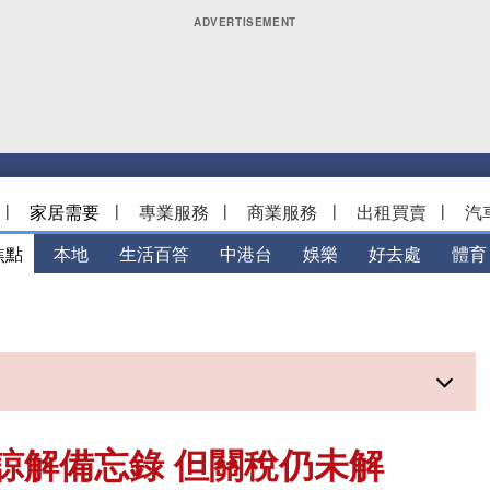
|
家居需要
|
專業服務
|
商業服務
|
出租買賣
|
汽
焦點
本地
生活百答
中港台
娛樂
好去處
體育
諒解備忘錄 但關稅仍未解