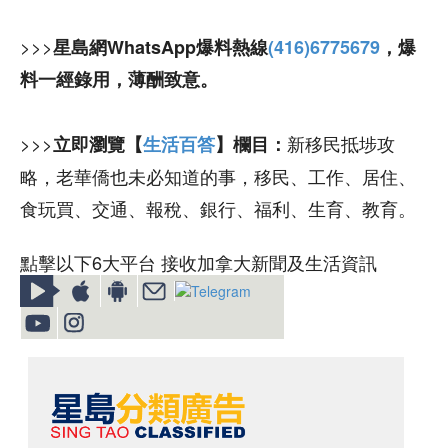
>>>
星島網WhatsApp爆料熱線
(416)6775679
，爆
料一經錄用，薄酬致意。
>>>
新移民抵埗攻
立即瀏覽【
生活百答
】欄目：
略，老華僑也未必知道的事，移民、工作、居住、
食玩買、交通、報稅、銀行、福利、生育、教育。
點擊以下6大平台 接收加拿大新聞及生活資訊