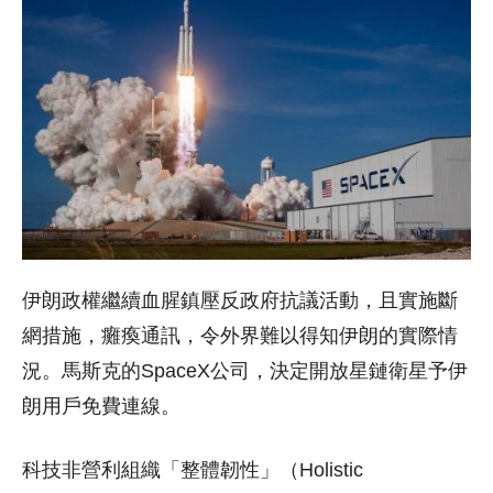
伊朗政權繼續血腥鎮壓反政府抗議活動，且實施斷
網措施，癱瘓通訊，令外界難以得知伊朗的實際情
況。馬斯克的SpaceX公司，決定開放星鏈衛星予伊
朗用戶免費連線。
科技非營利組織「整體韌性」（Holistic