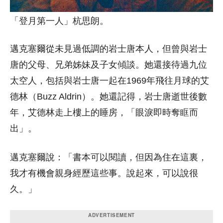
「登月第一人」杭思朗。
邁克塞爾從未見過低調的岩士唐本人，但曾與岩士
唐的父母、兄弟姊妹及子女傾談。她還接待過九位
太空人，包括與岩士唐一起在1969年飛往月球的艾
德林（Buzz Aldrin）。她還記得，岩士唐逝世後數
年，艾德林走上樓上的睡房，「眼淚即時奪眶而
出」。
邁克塞爾說：「書本可以閱讀，但因為住在這裏，
我才有機會親身經歷這些事。說起來，可以說很
久。」