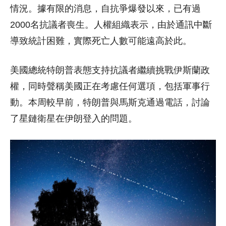
情況。據有限的消息，自抗爭爆發以來，已有過
2000名抗議者喪生。人權組織表示，由於通訊中斷
導致統計困難，實際死亡人數可能遠高於此。
美國總統特朗普表態支持抗議者繼續挑戰伊斯蘭政
權，同時聲稱美國正在考慮任何選項，包括軍事行
動。本周較早前，特朗普與馬斯克通過電話，討論
了星鏈衛星在伊朗登入的問題。