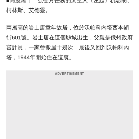
柯林斯、艾德靈。
兩層高的岩士唐童年故居，位於沃帕科內塔西本頓
街601號。岩士唐在這個縣城出生，父親是俄州政府
審計員，一家曾搬屋十幾次，最後又回到沃帕科內
塔，1944年開始住在這裏。