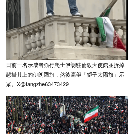
日前一名示威者強行爬士伊朗駐倫敦大使館並拆掉
懸掛其上的伊朗國旗，然後高舉「獅子太陽旗」示
眾。X@fangzhe63473429