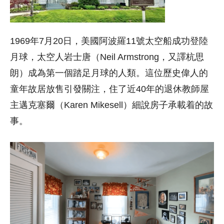
1969年7月20日，美國阿波羅11號太空船成功登陸
月球，太空人岩士唐（Neil Armstrong，又譯杭思
朗）成為第一個踏足月球的人類。這位歷史偉人的
童年故居放售引發關注，住了近40年的退休教師屋
主邁克塞爾（Karen Mikesell）細說房子承載着的故
事。