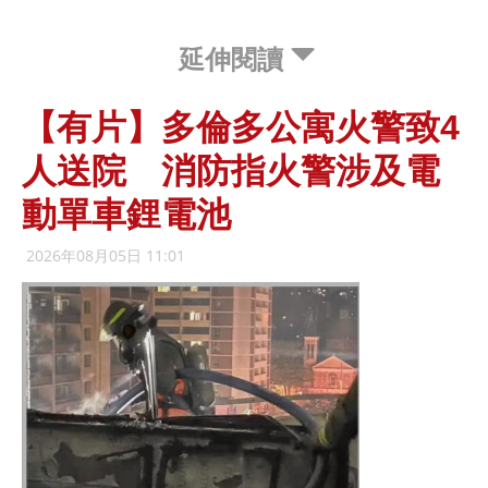
延伸閱讀
【有片】多倫多公寓火警致4
人送院 消防指火警涉及電
動單車鋰電池
2026年08月05日 11:01