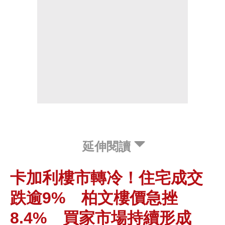
延伸閱讀
卡加利樓市轉冷！住宅成交
跌逾9% 柏文樓價急挫
8.4% 買家市場持續形成