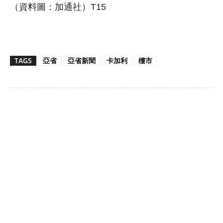
（資料圖：加通社）T15
TAGS
亞省
亞省新聞
卡加利
樓市