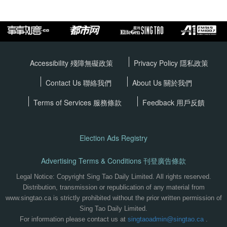
Accessibility 殘障無礙政策
Privacy Policy
隱私政策
Contact Us 聯絡我們
About Us 關於我們
Terms of Services
服務條款
Feedback 用戶反饋
Election Ads Registry
Advertising Terms & Conditions 刊登廣告條款
Legal Notice: Copyright Sing Tao Daily Limited. All rights reserved.
Distribution, transmission or republication of any material from
www.singtao.ca is strictly prohibited without the prior written permission of
Sing Tao Daily Limited.
For information please contact us at
singtaoadmin@singtao.ca
.