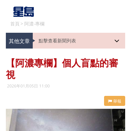
首頁
>
阿濃-專欄
其他文章
點擊查看新聞列表
【阿濃專欄】個人盲點的審
視
2026年01月05日 11:00
舉報