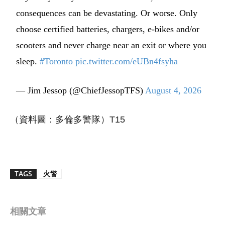
consequences can be devastating. Or worse. Only
choose certified batteries, chargers, e-bikes and/or
scooters and never charge near an exit or where you
sleep.
#Toronto
pic.twitter.com/eUBn4fsyha
— Jim Jessop (@ChiefJessopTFS)
August 4, 2026
（資料圖：多倫多警隊）T15
TAGS
火警
相關文章