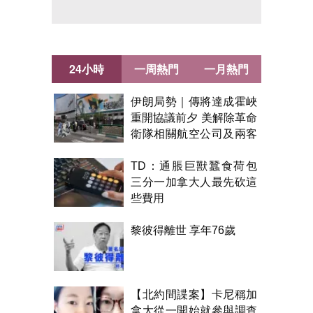
24小時
一周熱門
一月熱門
伊朗局勢｜傳將達成霍峽
重開協議前夕 美解除革命
衛隊相關航空公司及兩客
機制裁
TD：通脹巨獸蠶食荷包
三分一加拿大人最先砍這
些費用
黎彼得離世 享年76歲
【北約間諜案】卡尼稱加
拿大從一開始就參與調查