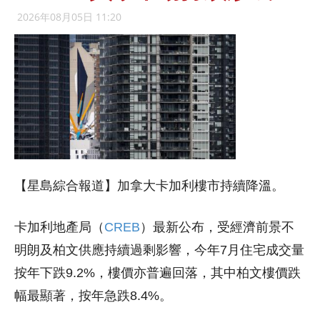
2026年08月05日 11:20
【星島綜合報道】加拿大卡加利樓市持續降溫。
卡加利地產局（
CREB
）最新公布，受經濟前景不
明朗及柏文供應持續過剩影響，今年7月住宅成交量
按年下跌9.2%，樓價亦普遍回落，其中柏文樓價跌
幅最顯著，按年急跌8.4%。