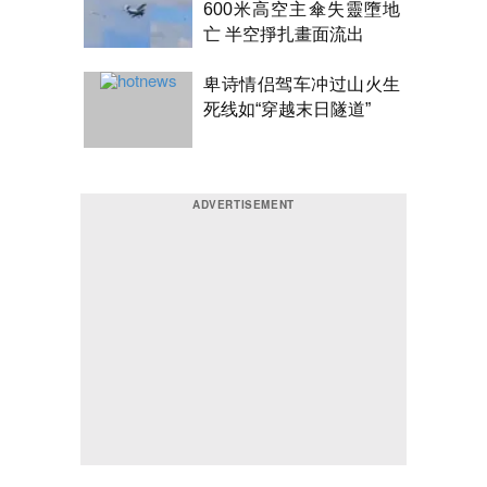
600米高空主傘失靈墮地
亡 半空掙扎畫面流出
卑诗情侣驾车冲过山火生
死线如“穿越末日隧道”