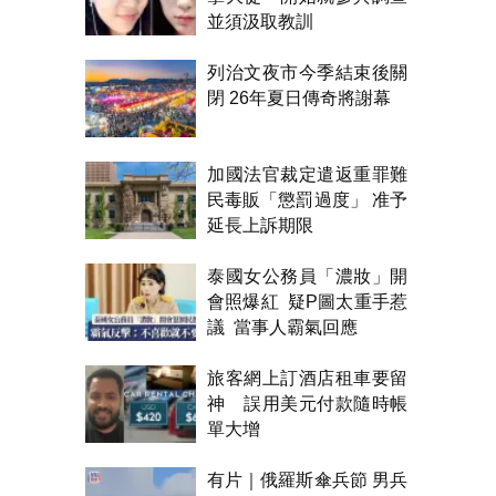
並須汲取教訓
列治文夜市今季結束後關
閉 26年夏日傳奇將謝幕
加國法官裁定遣返重罪難
民毒販「懲罰過度」 准予
延長上訴期限
泰國女公務員「濃妝」開
會照爆紅 疑P圖太重手惹
議 當事人霸氣回應
旅客網上訂酒店租車要留
神 誤用美元付款隨時帳
單大增
有片｜俄羅斯傘兵節 男兵