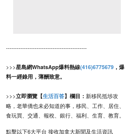
---------------------------------------------
>>>
星島網WhatsApp爆料熱線
(416)6775679
，爆
料一經錄用，薄酬致意。
>>>
新移民抵埗攻
立即瀏覽【
生活百答
】欄目：
略，老華僑也未必知道的事，移民、工作、居住、
食玩買、交通、報稅、銀行、福利、生育、教育。
點擊以下6大平台 接收加拿大新聞及生活資訊