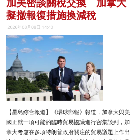
加美密談關稅交換 加拿大
擬撤報復措施換減稅
2026年08月08日 14:40
【星島綜合報道】《環球郵報》報道，加拿大與美
國正就一項可能的臨時貿易協議進行密集談判，加
拿大考慮在多項特朗普政府關注的貿易議題上作出