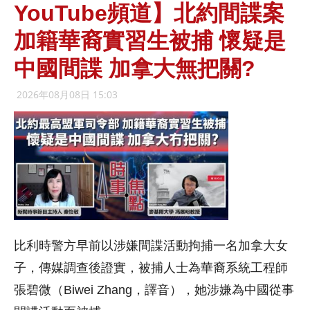
YouTube頻道】北約間諜案
加籍華裔實習生被捕 懷疑是
中國間諜 加拿大無把關?
2026年08月08日 15:03
比利時警方早前以涉嫌間諜活動拘捕一名加拿大女
子，傳媒調查後證實，被捕人士為華裔系統工程師
張碧微（Biwei Zhang，譯音），她涉嫌為中國從事