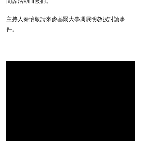
間諜活動而被捕。
主持人秦怡敬請來麥基爾大學馮展明教授討論事
件。