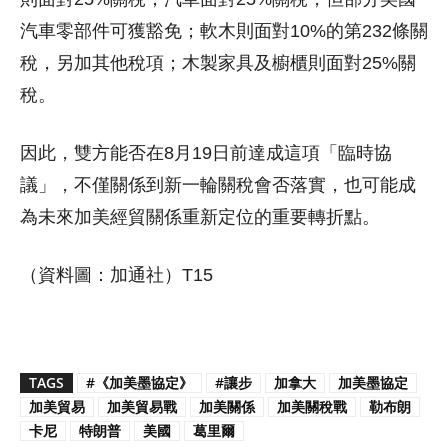
汽車零部件可獲豁免；軟木則面對10%的第232條關
稅，另加其他稅項；木製家具及櫥櫃則面對25%關
稅。
因此，雙方能否在8月19日前達成這項「臨時協
議」，不僅關係到新一輪關稅會否落實，也可能成
為未來加美經貿關係重新定位的重要轉折點。
（資料圖：加通社）T15
TAGS
#《加美墨協定》
#讓步
加拿大
加美墨協定
加美貿易
加美貿易戰
加美關係
加美關稅戰
勒布朗
卡尼
特朗普
美國
葛里爾