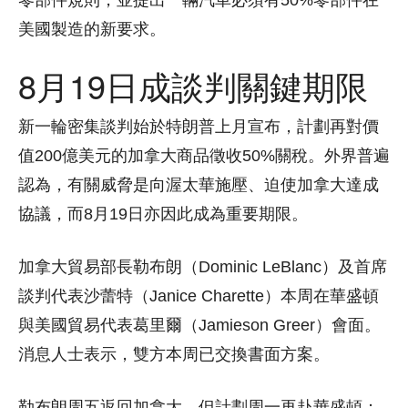
零部件規則，並提出一輛汽車必須有50%零部件在
美國製造的新要求。
8月19日成談判關鍵期限
新一輪密集談判始於特朗普上月宣布，計劃再對價
值200億美元的加拿大商品徵收50%關稅。外界普遍
認為，有關威脅是向渥太華施壓、迫使加拿大達成
協議，而8月19日亦因此成為重要期限。
加拿大貿易部長勒布朗（Dominic LeBlanc）及首席
談判代表沙蕾特（Janice Charette）本周在華盛頓
與美國貿易代表葛里爾（Jamieson Greer）會面。
消息人士表示，雙方本周已交換書面方案。
勒布朗周五返回加拿大，但計劃周一再赴華盛頓；