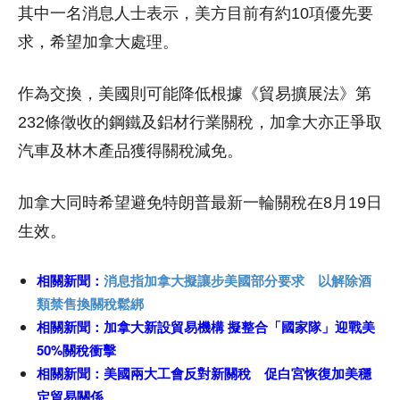
其中一名消息人士表示，美方目前有約10項優先要
求，希望加拿大處理。
作為交換，美國則可能降低根據《貿易擴展法》第
232條徵收的鋼鐵及鋁材行業關稅，加拿大亦正爭取
汽車及林木產品獲得關稅減免。
加拿大同時希望避免特朗普最新一輪關稅在8月19日
生效。
相關新聞：
消息指加拿大擬讓步美國部分要求 以解除酒
類禁售換關稅鬆綁
相關新聞：
加拿大新設貿易機構 擬整合「國家隊」迎戰美
50%關稅衝擊
相關新聞：
美國兩大工會反對新關稅 促白宮恢復加美穩
定貿易關係