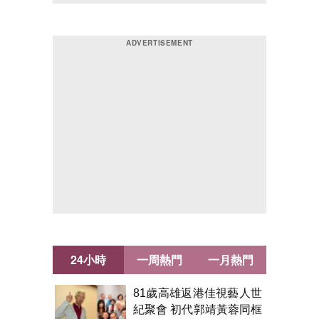
24小時
一周熱門
一月熱門
81歲高雄返港佳視藝人世
紀聚會 初代郭靖黃蓉同框