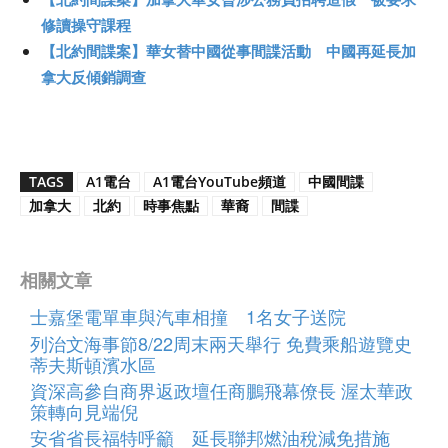
修讀操守課程
【北約間諜案】華女替中國從事間諜活動 中國再延長加
拿大反傾銷調查
TAGS
A1電台
A1電台YouTube頻道
中國間諜
加拿大
北約
時事焦點
華裔
間諜
相關文章
士嘉堡電單車與汽車相撞 1名女子送院
列治文海事節8/22周末兩天舉行 免費乘船遊覽史
蒂夫斯頓濱水區
資深高參自商界返政壇任商鵬飛幕僚長 渥太華政
策轉向見端倪
安省省長福特呼籲 延長聯邦燃油稅減免措施