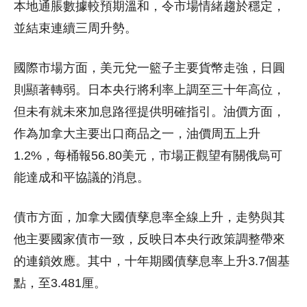
本地通脹數據較預期溫和，令市場情緒趨於穩定，
並結束連續三周升勢。
國際市場方面，美元兌一籃子主要貨幣走強，日圓
則顯著轉弱。日本央行將利率上調至三十年高位，
但未有就未來加息路徑提供明確指引。油價方面，
作為加拿大主要出口商品之一，油價周五上升
1.2%，每桶報56.80美元，市場正觀望有關俄烏可
能達成和平協議的消息。
債市方面，加拿大國債孳息率全線上升，走勢與其
他主要國家債市一致，反映日本央行政策調整帶來
的連鎖效應。其中，十年期國債孳息率上升3.7個基
點，至3.481厘。