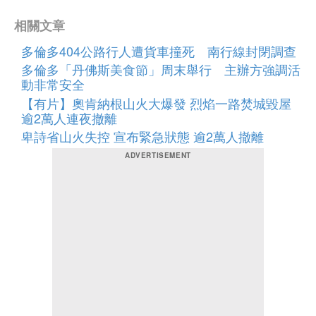
相關文章
多倫多404公路行人遭貨車撞死 南行線封閉調查
多倫多「丹佛斯美食節」周末舉行 主辦方強調活
動非常安全
【有片】奧肯納根山火大爆發 烈焰一路焚城毀屋
逾2萬人連夜撤離
卑詩省山火失控 宣布緊急狀態 逾2萬人撤離