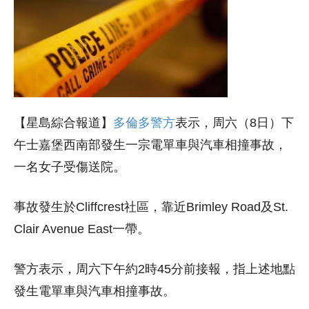
【星島綜合報道】
多倫多警方
表示，周六（8日）下
午士嘉堡西南部發生一宗電單車與汽車相撞事故，
一名女子受傷送院。
事故發生於Cliffcrest社區，靠近Brimley Road及St.
Clair Avenue East一帶。
警方表示，周六下午約2時45分前接報，指上述地點
發生電單車與汽車相撞事故。