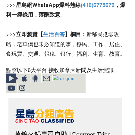
>>>
星島網WhatsApp爆料熱線
(416)6775679
，爆
料一經錄用，薄酬致意。
>>>
新移民抵埗攻
立即瀏覽【
生活百答
】欄目：
略，老華僑也未必知道的事，移民、工作、居住、
食玩買、交通、報稅、銀行、福利、生育、教育。
點擊以下6大平台 接收加拿大新聞及生活資訊