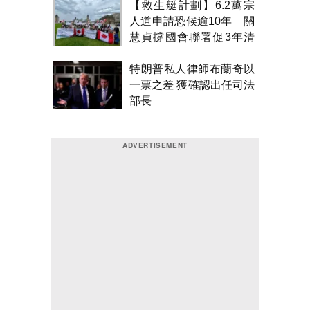
【救生艇計劃】6.2萬宗
人道申請恐候逾10年 關
慧貞撐國會聯署促3年清
積壓
特朗普私人律師布蘭奇以
一票之差 獲確認出任司法
部長