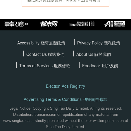
Accessibility 殘障無礙政策
Privacy Policy
隱私政策
Contact Us 聯絡我們
About Us 關於我們
Terms of Services
服務條款
Feedback 用戶反饋
Election Ads Registry
Advertising Terms & Conditions 刊登廣告條款
Legal Notice: Copyright Sing Tao Daily Limited. All rights reserved.
Distribution, transmission or republication of any material from
www.singtao.ca is strictly prohibited without the prior written permission of
Sing Tao Daily Limited.