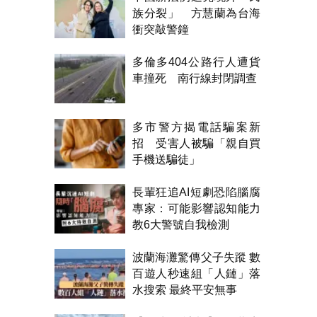
族分裂」 方慧蘭為台海
衝突敲警鐘
多倫多404公路行人遭貨
車撞死 南行線封閉調查
多市警方揭電話騙案新
招 受害人被騙「親自買
手機送騙徒」
長輩狂追AI短劇恐陷腦腐
專家：可能影響認知能力
教6大警號自我檢測
波蘭海灘驚傳父子失蹤 數
百遊人秒速組「人鏈」落
水搜索 最終平安無事