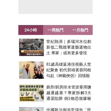
24小時
一周熱門
一月熱門
世紀熱浪｜多瑙河水位創
新低二戰德軍遺骸遺物出
土 專家：或有更多發現
81歲高雄返港佳視藝人世
紀聚會 初代郭靖黃蓉同框
勾起《神鵰俠侶》回憶殺
廁所/廚房排水管淤塞用鹽
越通越塞？專家拆解3大
通渠陷阱 倒1物恐致爆喉
漏水
中國新法例追究境外「民