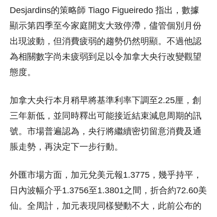
Desjardins的策略師 Tiago Figueiredo 指出，數據
顯示第四季至今家庭開支大致停滯，儘管個別月份
出現波動，但消費疲弱的趨勢仍然明顯。不過他認
為相關數字尚未疲弱到足以令加拿大央行改變觀望
態度。
加拿大央行本月稍早將基準利率下調至2.25厘，創
三年新低，並同時釋出可能接近結束減息周期的訊
號。市場普遍認為，央行將繼續密切留意消費及通
脹走勢，再決定下一步行動。
外匯市場方面，加元兌美元報1.3775，幾乎持平，
日內波幅介乎1.3756至1.3801之間，折合約72.60美
仙。全周計，加元表現同樣變動不大，此前公布的