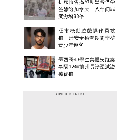
机密报告揭印度黑帮借学
签渗透加拿大 八年间罪
案激增88倍
旺市機動遊戲操作員被
捕 涉安全檢查期間非禮
青少年遊客
墨西哥43學生集體失蹤案
事隔12年前州長涉湮滅證
據被捕