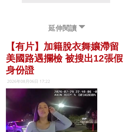
延伸閱讀
【有片】加籍脫衣舞孃滯留
美國路遇攔檢 被搜出12張假
身份證
2026年08月06日 17:22