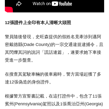
12張證件上全印有本人清晰大頭照
警員隨後發現，史旺森提供的假姓名竟牽涉到邁阿
密戴德縣(Dade County)的一宗交通違規逮捕令，且
其閃爍其詞的說詞「謊話連篇」，遂要求她下車接
受進一步盤查。
在搜查其駕駛車輛的後車廂時，警方當場起獲了多
達12張偽造的身份證件。
根據警方宣誓書記載，在這打證件中，包含了11張
賓州(Pennsylvania)駕照以及1張喬治亞州(Georgia)