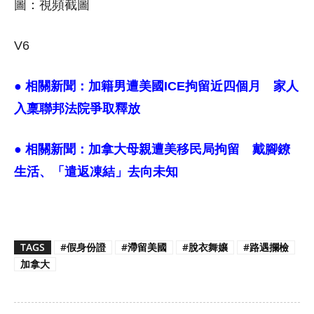
圖：視頻截圖
V6
● 相關新聞：
加籍男遭美國ICE拘留近四個月 家人
入稟聯邦法院爭取釋放
● 相關新聞：
加拿大母親遭美移民局拘留 戴腳鐐
生活、「遣返凍結」去向未知
TAGS
#假身份證
#滯留美國
#脫衣舞孃
#路遇攔檢
加拿大