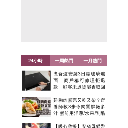
24小時
一周熱門
一月熱門
煮食爐安裝3日爆玻璃爐
面 商戶稱可修理拒退
款 顧客未退貨能否取回
金錢？
雞胸肉煮完又乾又柴？營
養師教3步令肉質鮮嫩多
汁 煮前用洋蔥/水果/乳酪
醃製都得？
【暖心救援】安省母貓帶