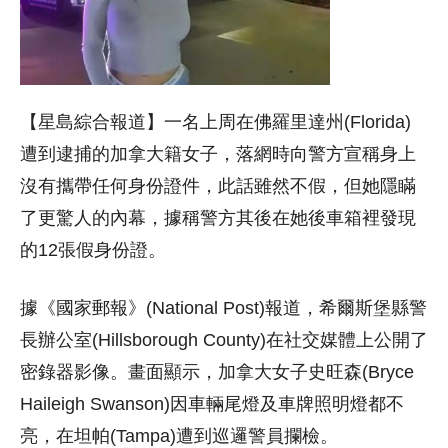
【星島綜合報道】一名上周在佛羅里達州(Florida)
遭到逮捕的加拿大籍女子，落網時向警方宣稱身上
沒有攜帶任何身份證件，此話雖然不假，但她隱瞞
了更驚人的內幕，據稱警方其後在她後車箱裡發現
的12張假身份證。
據《國家郵報》(National Post)報道，希爾斯堡縣警
長辦公室(Hillsborough County)在社交媒體上公開了
密錄器影像。畫面顯示，加拿大女子史旺森(Bryce
Haileigh Swanson)因車輛尾燈及車牌照明燈都不
亮，在坦帕(Tampa)遭到巡邏警員攔檢。