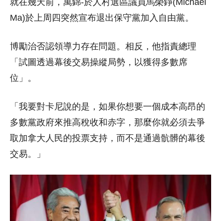
就在幾天前，萬錦-於人村選區議員馬榮錚(Michael
Ma)於上周四突然宣布退出保守黨加入自由黨。
博勵治否認領導力存在問題。相反，他指責總理
「試圖透過幕後交易操縱局勢，以獲得多數席
位」。
「我要對卡尼說的是，如果你想要一個成本高昂的
多數黨政府來推高稅收和赤字，那麼你就必須去爭
取加拿大人民的投票支持，而不是通過骯髒的幕後
交易。」