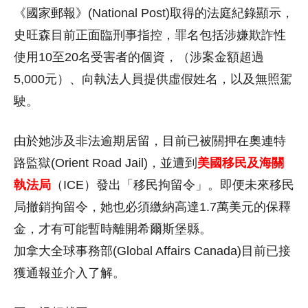
《國家郵報》(National Post)取得的法庭紀錄顯示，
史旺森目前正面臨刑事指控，罪名包括涉嫌欺詐性
使用10至20名受害者的個資，（涉案金額超過
5,000元）、向執法人員提供虛假姓名，以及無照駕
駛。
由於她涉及非法逾期居留，目前已被關押在奧連特
路監獄(Orient Road Jail)，並遭到
美國移民及海關
執法局
（ICE）發出「移民拘留令」。即便未來移民
局撤銷拘留令，她也必須繳納高達1.7萬美元的保釋
金，才有可能暫時離開希爾斯堡縣。
加拿大全球事務部(Global Affairs Canada)目前已接
獲通報並介入了解。