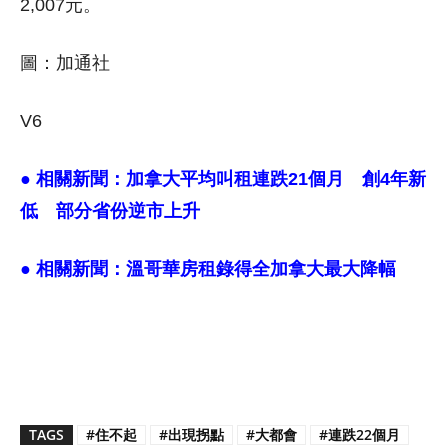
2,007元。
圖：加通社
V6
● 相關新聞：
加拿大平均叫租連跌21個月 創4年新
低 部分省份逆市上升
● 相關新聞：
溫哥華房租錄得全加拿大最大降幅
TAGS
#住不起
#出現拐點
#大都會
#連跌22個月