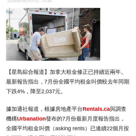
2026年08月07日 15:34
【星島綜合報道】加拿大租金修正已持續近兩年。
最新報告指出，7月份全國平均租金叫價較去年同期
下跌4%，降至2,037元。
據加通社報道，根據房地產平台
Rentals.ca
與調查
機構
Urbanation
發布的7月份最新月度報告指出，
全國平均租金叫價（asking rents）已連續22個月按