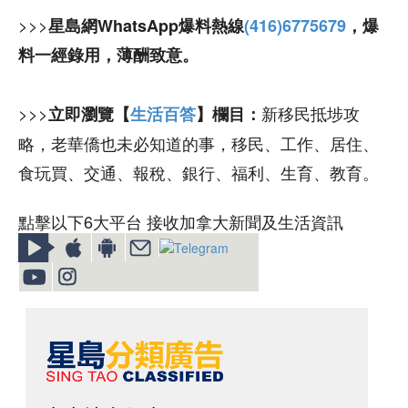
>>>
星島網WhatsApp爆料熱線
(416)6775679
，爆
料一經錄用，薄酬致意。
>>>
新移民抵埗攻
立即瀏覽【
生活百答
】欄目：
略，老華僑也未必知道的事，移民、工作、居住、
食玩買、交通、報稅、銀行、福利、生育、教育。
點擊以下6大平台 接收加拿大新聞及生活資訊