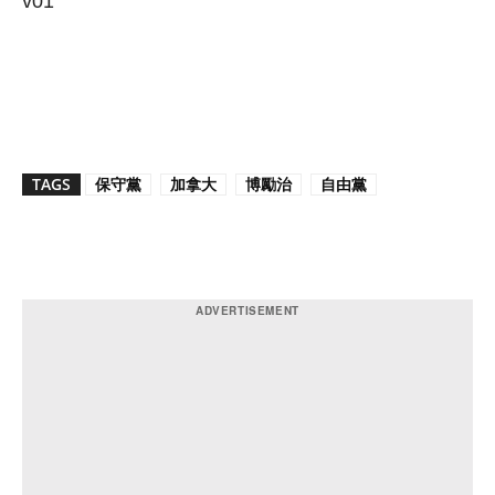
v01
TAGS
保守黨
加拿大
博勵治
自由黨