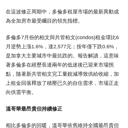
在這波修正周期中，多倫多租屋市場的最新異動成
為全加房市最受矚目的領先指標。
多倫多7月份的柏文與共管柏文(condos)租金環比6
月逆勢上漲1.6%，達2,577元；按年僅下跌0.6%，
是加拿大主要城市中最抗跌的。報告解讀，這意味
著多倫多在經歷長達兩年的低迷後已迎來市場拐
點，隨著新共管柏文完工量銳減導致供給收縮，加
上租金回落釋放了積壓已久的自住需求，市場正走
向供需平衡。
溫哥華最昂貴但持續修正
相比多倫多的回暖，溫哥華依舊維持全國最昂貴但