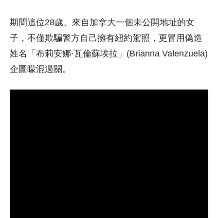
期間這位28歲、來自加拿大一個未公開地址的女
子，不僅欺騙警方自己擁有紐約駕照，更冒用偽造
姓名「布莉安娜·瓦倫蘇埃拉」(Brianna Valenzuela)
企圖矇混過關。