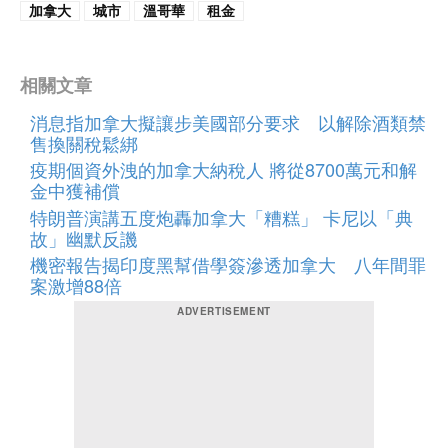
加拿大
城市
溫哥華
租金
相關文章
消息指加拿大擬讓步美國部分要求 以解除酒類禁
售換關稅鬆綁
疫期個資外洩的加拿大納稅人 將從8700萬元和解
金中獲補償
特朗普演講五度炮轟加拿大「糟糕」 卡尼以「典
故」幽默反譏
機密報告揭印度黑幫借學簽滲透加拿大 八年間罪
案激增88倍