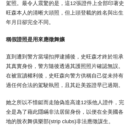
駕照。最令人震驚的是，這12張證件上全部印著史
旺森本人的清晰大頭照，但上頭登載的姓名與出生
年月日卻完全不同。
稱假證照是用來應徵舞孃
直到遭到警方當場扣押逮捕後，史旺森才終於坦承
其真實身份，警方隨後透過其護照照片確認無誤。
在被宣讀權利後，史旺森向警方供稱自己從未持有
過任何合法的駕駛執照，且其赴美簽證早已過期。
她之所以不惜鋌而走險偽造高達12張他人證件，完
全是為了藉此隱瞞非法居留身份，以便在全美國各
地的脫衣舞俱樂部(strip clubs)非法應徵謀生。