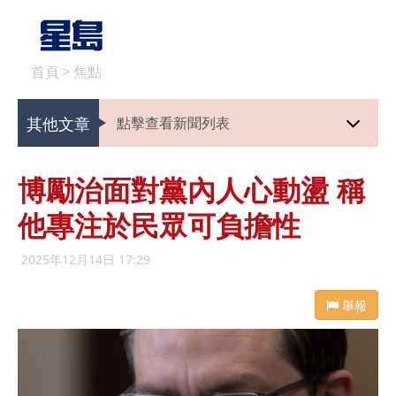
首頁
>
焦點
其他文章
點擊查看新聞列表
博勵治面對黨內人心動盪 稱
他專注於民眾可負擔性
2025年12月14日 17:29
舉報