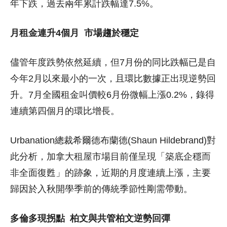
年下跌，過去兩年累計跌幅達7.5%。
月租金連升4個月
市場趨於穩定
儘管年度跌勢依然延續，但7月份的同比跌幅已是自
今年2月以來最小的一次，且環比數據正出現逆勢回
升。7月全國租金叫價較6月份微幅上漲0.2%，錄得
連續第四個月的環比增長。
Urbanation總裁希爾德布蘭德(Shaun Hildebrand)對
此分析，加拿大租屋市場目前僅呈現「築底企穩而
非全面復甦」的跡象，近期的月度連續上漲，主要
歸因於入秋開學季前的傳統季節性剛需帶動。
多倫多現拐點
柏文與共管柏文逆勢回彈