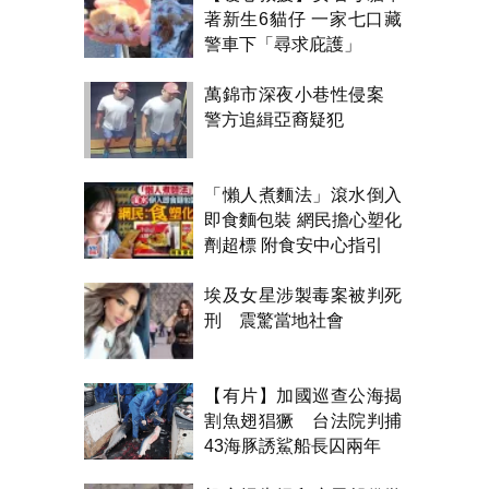
著新生6貓仔 一家七口藏
警車下「尋求庇護」
萬錦市深夜小巷性侵案
警方追緝亞裔疑犯
「懶人煮麵法」滾水倒入
即食麵包裝 網民擔心塑化
劑超標 附食安中心指引
埃及女星涉製毒案被判死
刑 震驚當地社會
【有片】加國巡查公海揭
割魚翅猖獗 台法院判捕
43海豚誘鯊船長囚兩年