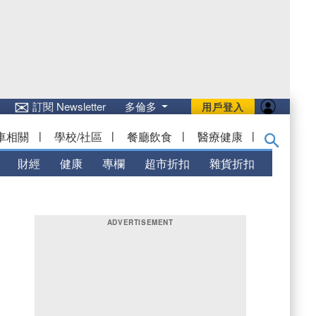
✉
訂閱 Newsletter
多倫多
用戶登入
車相關
|
學校/社區
|
餐廳飲食
|
醫療健康
|
財經
健康
專欄
超市折扣
雜貨折扣