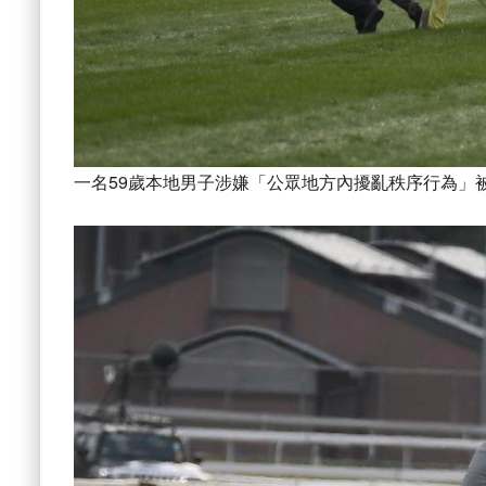
一名59歲本地男子涉嫌「公眾地方內擾亂秩序行為」