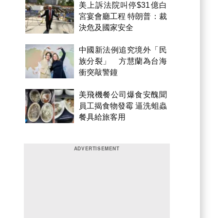
美上訴法院叫停$31億白
宮宴會廳工程 特朗普：裁
決危及國家安全
中國新法例追究境外「民
族分裂」 方慧蘭為台海
衝突敲警鐘
美飛機餐公司爆食安醜聞
員工揭食物發霉 逼洗蛆蟲
餐具給旅客用