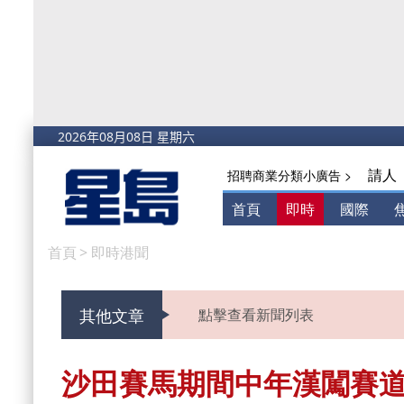
請人
招聘商業分類小廣告 >
首頁
即時
國際
首頁
>
即時港聞
其他文章
點擊查看新聞列表
沙田賽馬期間中年漢闖賽道