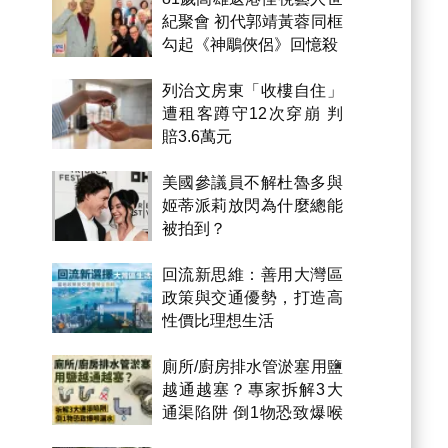
紀聚會 初代郭靖黃蓉同框
勾起《神鵰俠侶》回憶殺
列治文房東「收樓自住」
遭租客蹲守12次穿崩 判
賠3.6萬元
美國參議員不解杜魯多與
姬蒂派莉放閃為什麼總能
被拍到？
回流新思維：善用大灣區
政策與交通優勢，打造高
性價比理想生活
廁所/廚房排水管淤塞用鹽
越通越塞？專家拆解3大
通渠陷阱 倒1物恐致爆喉
漏水