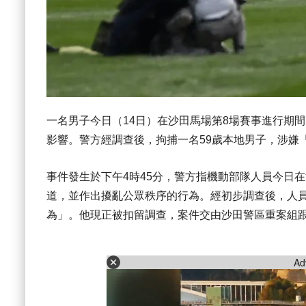
一名男子今日（14日）在沙田馬場第8場賽事進行期
影響。警方經調查後，拘捕一名59歲本地男子，涉嫌
事件發生於下午4時45分，警方指機動部隊人員今日
道，並作出擾亂公眾秩序的行為。經初步調查後，人員
為」。他現正被扣留調查，案件交由沙田警區重案組
Ad