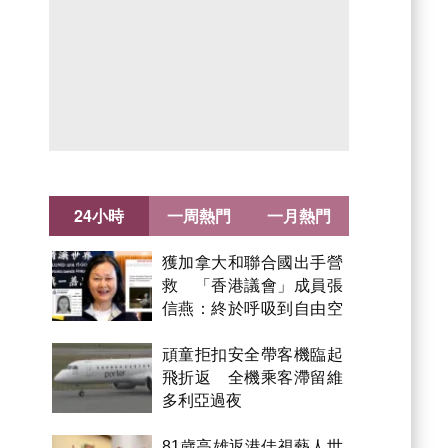
24小時
一周熱門
一月熱門
獲加拿大和聯合國出手營
救 「香港議會」成員張
信燕：終於呼吸到自由空
氣！
頑童拒扣安全帶客機臨起
飛折返 全機乘客滯留維
多利亞過夜
81歲高雄返港佳視藝人世