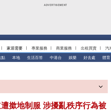
|
家居需要
|
專業服務
|
商業服務
|
出租買賣
|
汽
焦點
本地
生活百答
中港台
娛樂
好去處
體育
遭撳地制服 涉擾亂秩序行為被