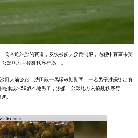
間，闖入近終點的賽道，及後被多人撲倒制服，過程中賽事未受
「公眾地方內擾亂秩序行為」。
在沙田大埔公路—沙田段一馬場執勤期間，一名男子涉嫌衝出賽
拘捕該名59歲本地男子，涉嫌「公眾地方內擾亂秩序行
跟進。
vertisement