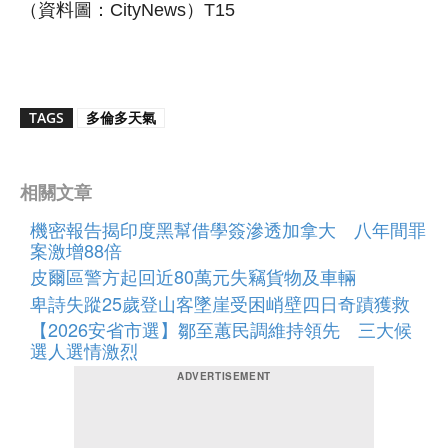
（資料圖：CityNews）T15
TAGS
多倫多天氣
相關文章
機密報告揭印度黑幫借學簽滲透加拿大 八年間罪
案激增88倍
皮爾區警方起回近80萬元失竊貨物及車輛
卑詩失蹤25歲登山客墜崖受困峭壁四日奇蹟獲救
【2026安省市選】鄒至蕙民調維持領先 三大候
選人選情激烈