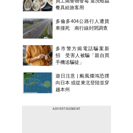
員工揭食物發霉 逼洗蛆蟲
餐具給旅客用
多倫多404公路行人遭貨
車撞死 南行線封閉調查
多市警方揭電話騙案新
招 受害人被騙「親自買
手機送騙徒」
遊日注意 | 颱風燦鴻恐撲
向日本 或從東北登陸並穿
越本州