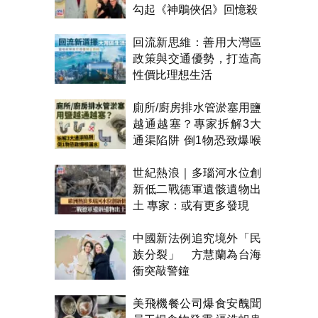
勾起《神鵰俠侶》回憶殺
回流新思維：善用大灣區
政策與交通優勢，打造高
性價比理想生活
廁所/廚房排水管淤塞用鹽
越通越塞？專家拆解3大
通渠陷阱 倒1物恐致爆喉
漏水
世紀熱浪｜多瑙河水位創
新低二戰德軍遺骸遺物出
土 專家：或有更多發現
中國新法例追究境外「民
族分裂」 方慧蘭為台海
衝突敲警鐘
美飛機餐公司爆食安醜聞