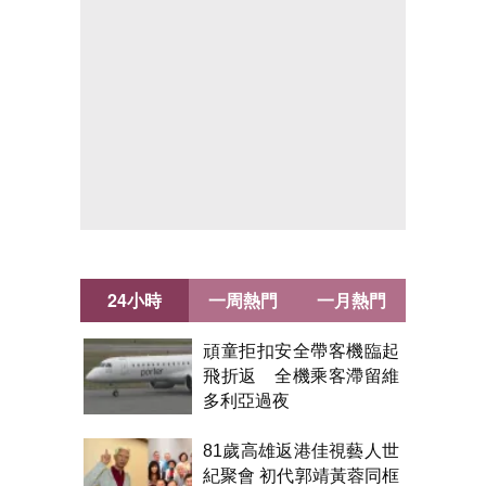
24小時
一周熱門
一月熱門
頑童拒扣安全帶客機臨起
飛折返 全機乘客滯留維
多利亞過夜
81歲高雄返港佳視藝人世
紀聚會 初代郭靖黃蓉同框