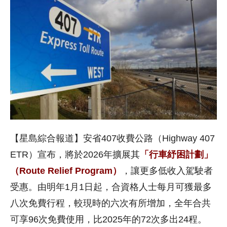
【星島綜合報道】安省407收費公路（Highway 407
ETR）宣布，將於2026年擴展其
「行車紓困計劃」
（Route Relief Program）
，讓更多低收入駕駛者
受惠。由明年1月1日起，合資格人士每月可獲最多
八次免費行程，較現時的六次有所增加，全年合共
可享96次免費使用，比2025年的72次多出24程。