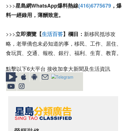
>>>
星島網WhatsApp爆料熱線
(416)6775679
，爆
料一經錄用，薄酬致意。
>>>
新移民抵埗攻
立即瀏覽【
生活百答
】欄目：
略，老華僑也未必知道的事，移民、工作、居住、
食玩買、交通、報稅、銀行、福利、生育、教育。
點擊以下6大平台 接收加拿大新聞及生活資訊