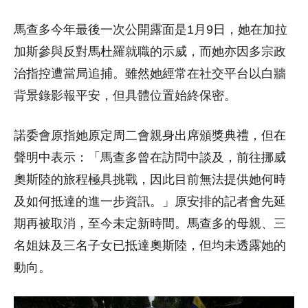
馬查多今年最後一次公開露面是1月9日，她在加拉
加斯參與反對馬杜羅就職的示威，而她亦因多宗政
治指控遭當局追捕。雖然她經常在社交平台以白牆
背景錄影報平安，但具體位置始終保密。
諾委會原指她原定周二會親身出席頒獎典禮，但在
聲明中表示：「馬查多曾在訪問中談及，前往挪威
奧斯陸的旅程極具挑戰，因此目前無法提供她何時
及如何抵達的進一步資訊。」原安排的記者會先延
期再被取消，至今未定新時間。馬查多的母親、三
名姐妹及三名子女已抵達奧斯陸，但均未透露她的
動向。