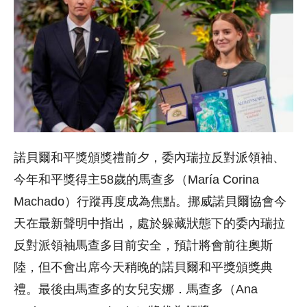
諾貝爾和平獎頒獎禮前夕，委內瑞拉反對派領袖、
今年和平獎得主58歲的馬查多（María Corina
Machado）行蹤再度成為焦點。挪威諾貝爾協會今
天在最新聲明中指出，處於躲藏狀態下的委內瑞拉
反對派領袖馬查多目前安全，預計將會前往奧斯
陸，但不會出席今天稍晚的諾貝爾和平獎頒獎典
禮。最後由馬查多的女兒安娜．馬查多（Ana