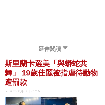
延伸閱讀
斯里蘭卡選美「與蟒蛇共
舞」 19歲佳麗被指虐待動物
遭罰款
2026年08月07日 05:16