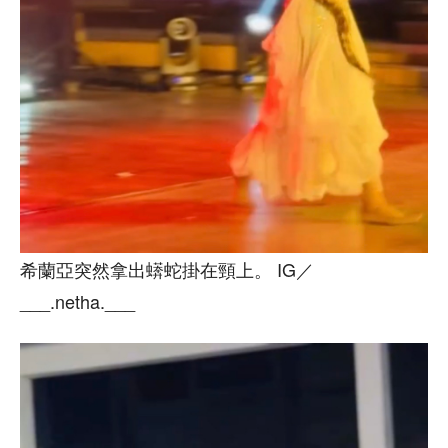
希蘭亞突然拿出蠎蛇掛在頸上。 IG／
___.netha.___