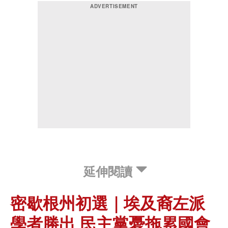
延伸閱讀
密歇根州初選｜埃及裔左派
學者勝出 民主黨憂拖累國會