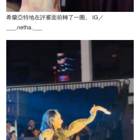
希蘭亞特地在評審面前轉了一圈。 IG／
___.netha.___