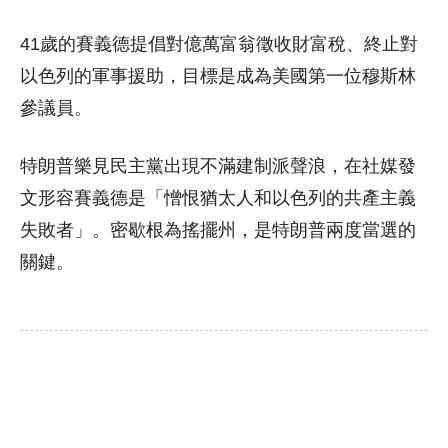
41歲的賽義德提倡對億萬富翁徵收財富稅、終止對
以色列的軍事援助，目標是成為美國第一位穆斯林
參議員。
特朗普樂見民主黨出現不滿建制派聲浪，在社媒發
文形容賽義德是「憎恨猶太人和以色列的共產主義
失敗者」。密歇根為搖擺州，是特朗普兩度當選的
關鍵。