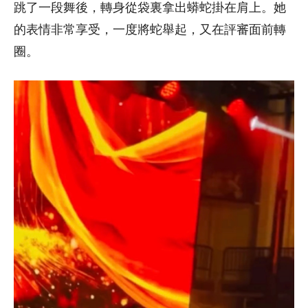
跳了一段舞後，轉身從袋裏拿出蟒蛇掛在肩上。她
的表情非常享受，一度將蛇舉起，又在評審面前轉
圈。