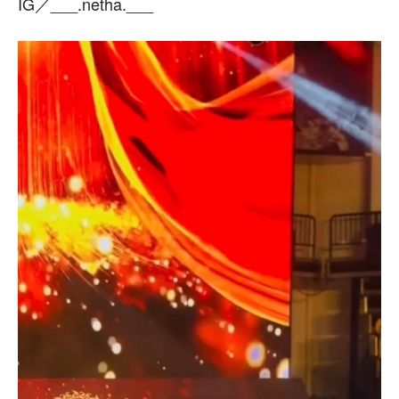
IG／___.netha.___