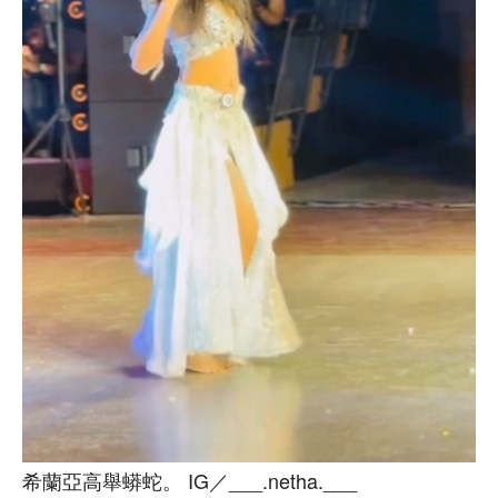
希蘭亞高舉蟒蛇。 IG／___.netha.___