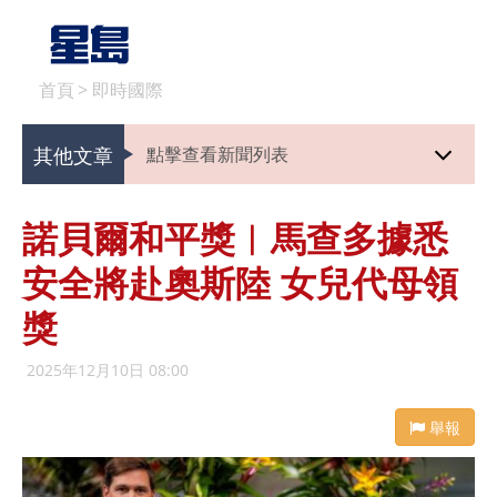
首頁
>
即時國際
其他文章
點擊查看新聞列表
諾貝爾和平獎︱馬查多據悉
安全將赴奧斯陸 女兒代母領
獎
2025年12月10日 08:00
舉報