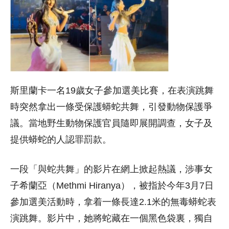
斯里蘭卡一名19歲女子參加選美比賽，在表演跳舞
時突然拿出一條受保護蟒蛇共舞，引發動物保護爭
議。當地野生動物保護官員隨即展開調查，女子及
提供蟒蛇的人認罪罰款。
一段「與蛇共舞」的影片在網上掀起熱議，涉事女
子希蘭亞（Methmi Hiranya），被指於今年3月7日
參加選美活動時，拿着一條長達2.1米的無毒蟒蛇表
演跳舞。影片中，她將蛇藏在一個黑色袋裏，獨自