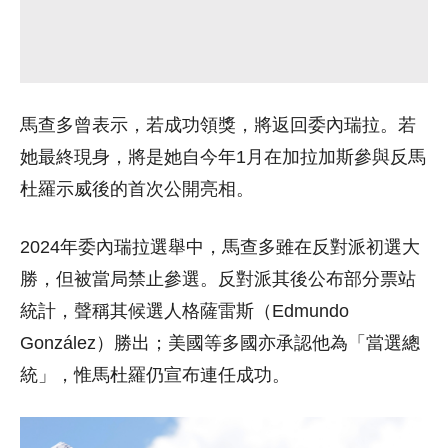
馬查多曾表示，若成功領獎，將返回委內瑞拉。若
她最終現身，將是她自今年1月在加拉加斯參與反馬
杜羅示威後的首次公開亮相。
2024年委內瑞拉選舉中，馬查多雖在反對派初選大
勝，但被當局禁止參選。反對派其後公布部分票站
統計，聲稱其候選人格薩雷斯（Edmundo
González）勝出；美國等多國亦承認他為「當選總
統」，惟馬杜羅仍宣布連任成功。