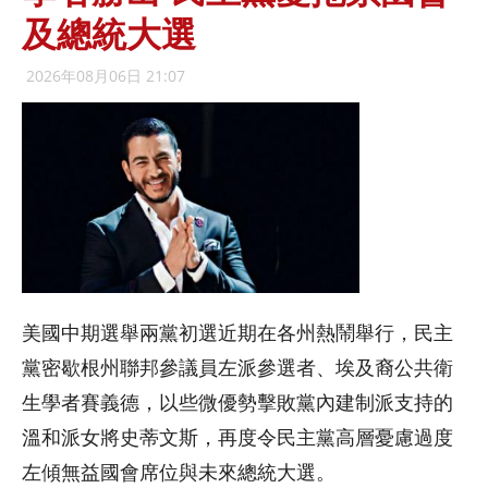
及總統大選
2026年08月06日 21:07
美國中期選舉兩黨初選近期在各州熱鬧舉行，民主
黨密歇根州聯邦參議員左派參選者、埃及裔公共衛
生學者賽義德，以些微優勢擊敗黨內建制派支持的
溫和派女將史蒂文斯，再度令民主黨高層憂慮過度
左傾無益國會席位與未來總統大選。