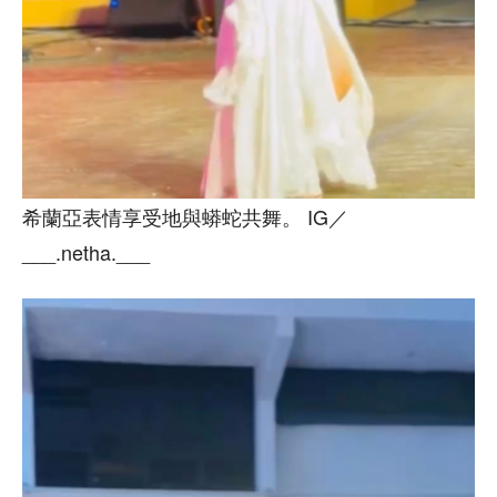
希蘭亞表情享受地與蟒蛇共舞。 IG／
___.netha.___