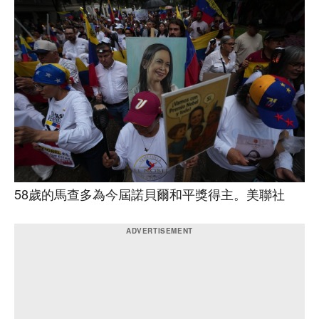
58歲的馬查多為今屆諾貝爾和平獎得主。美聯社