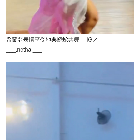
希蘭亞表情享受地與蟒蛇共舞。 IG／
___.netha.___