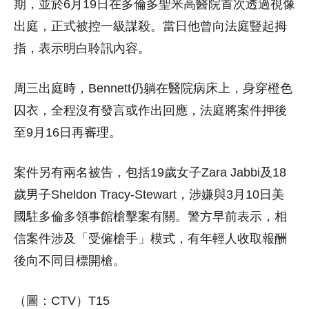
期，並於6月19日在多倫多聖米高醫院首次透過視像
出庭，正式被控一級謀殺。當日他曾向法庭豎起拇
指，表示明白聆訊內容。
周三出庭時，Bennett仍躺在醫院病床上，身穿橙色
囚衣，全程沒有發言或作出回應，法庭將案件押後
至9月16日再審理。
案件另有兩名被告，包括19歲女子Zara Jabbi及18
歲男子Sheldon Tracy-Stewart，涉嫌與3月10日美
國駐多倫多領事館槍擊案有關。警方早前表示，相
信案件涉及「受僱槍手」模式，有年輕人收取報酬
後向不同目標開槍。
（圖：CTV）T15