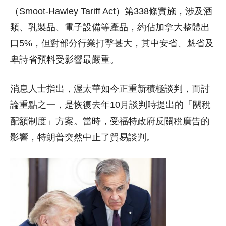
（Smoot-Hawley Tariff Act）第338條實施，涉及酒
類、乳製品、電子設備等產品，約佔加拿大整體出
口5%，但對部分行業打擊甚大，其中安省、魁省及
卑詩省預料受影響最嚴重。
消息人士指出，渥太華如今正重新積極談判，而討
論重點之一，是恢復去年10月談判時提出的「關稅
配額制度」方案。當時，受福特政府反關稅廣告的
影響，特朗普突然中止了貿易談判。