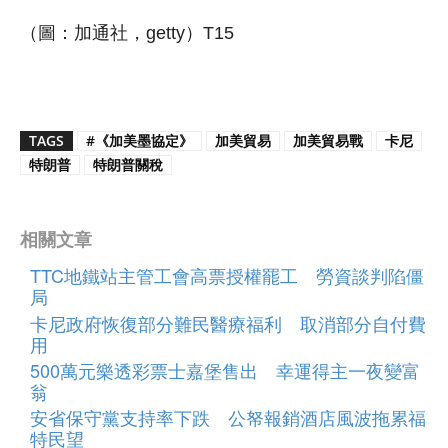
（圖：加通社，getty）T15
TAGS
#《加美墨協定》
加美貿易
加美貿易戰
卡尼
特朗普
特朗普關稅
相關文章
TTC地鐵站主管工會高票授權罷工 勞資談判陷僵
局
卡尼政府恢復部分難民醫療福利 取消部分自付費
用
500萬元樂透彩票士嘉堡售出 幸運得主一夜變富
翁
安省保守黨支持率下跌 公帑報銷酒店風波拖累福
特民望