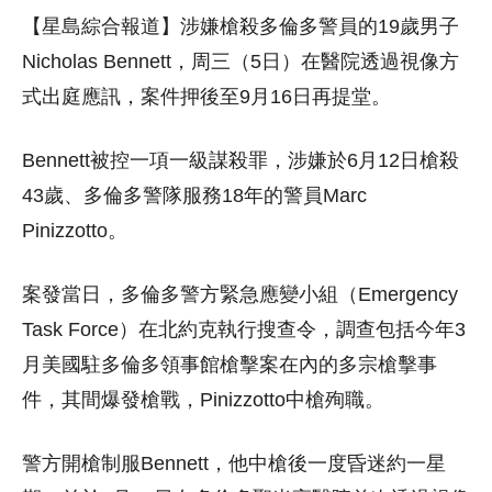
【星島綜合報道】涉嫌槍殺多倫多警員的19歲男子
Nicholas Bennett，周三（5日）在醫院透過視像方
式出庭應訊，案件押後至9月16日再提堂。
Bennett被控一項一級謀殺罪，涉嫌於6月12日槍殺
43歲、多倫多警隊服務18年的警員Marc
Pinizzotto。
案發當日，多倫多警方緊急應變小組（Emergency
Task Force）在北約克執行搜查令，調查包括今年3
月美國駐多倫多領事館槍擊案在內的多宗槍擊事
件，其間爆發槍戰，Pinizzotto中槍殉職。
警方開槍制服Bennett，他中槍後一度昏迷約一星