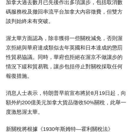
加拿大過去數月已先後作出多項讓步，包括取消數
碼服務稅及撤回串流平台加拿大內容徵費，但雙方
談判始終未有突破。
渥太華方面認為，除非獲得一些關稅減免，否則渥
京拒絕與華府達成類似去年英國和日本達成的懲罰
性貿易協議。同時，華府也拒絕在渥京不做讓步的
情況下緩和貿易戰，讓步包括停止對關稅採取任何
報復措施。
消息人士表示，特朗普早前宣布將於8月19日起，向
額外約200億美元加拿大貨品徵收50%關稅，此舉一
度激怒渥太華。
新關稅將根據《1930年斯姆特—霍利關稅法》