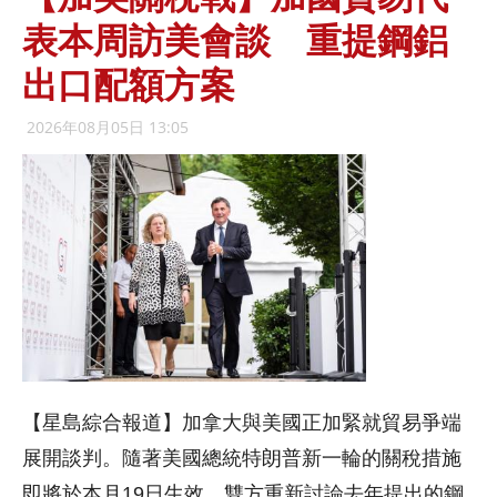
表本周訪美會談 重提鋼鋁
出口配額方案
2026年08月05日 13:05
【星島綜合報道】加拿大與美國正加緊就貿易爭端
展開談判。隨著美國總統特朗普新一輪的關稅措施
即將於本月19日生效，雙方重新討論去年提出的鋼