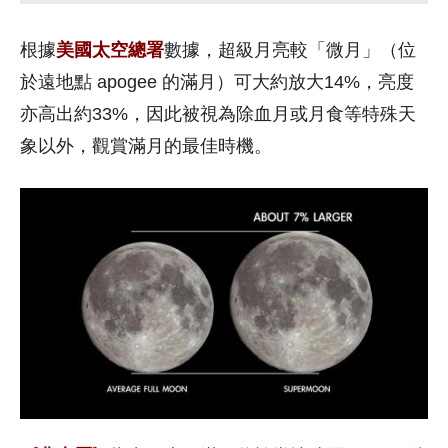
根據
美國太空總署
數據，超級月亮較「微月」（位
於遠地點 apogee 的滿月）可大約放大14%，亮度
亦高出約33%，因此被視為除血月或月食等特殊天
象以外，觀賞滿月的最佳時機。