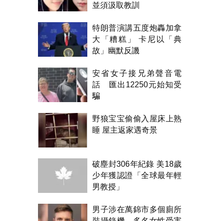
並須汲取教訓
特朗普演講五度炮轟加拿
大「糟糕」 卡尼以「典
故」幽默反譏
安省女子接兄弟聲音電
話 匯出12250元始知受
騙
野狼宝宝偷偷入屋床上熟
睡 屋主返家遇奇景
破塵封306年紀錄 美18歲
少年獲認證「全球最年輕
男教授」
男子涉在萬錦市多個廁所
裝攝錄機 多名女性受害