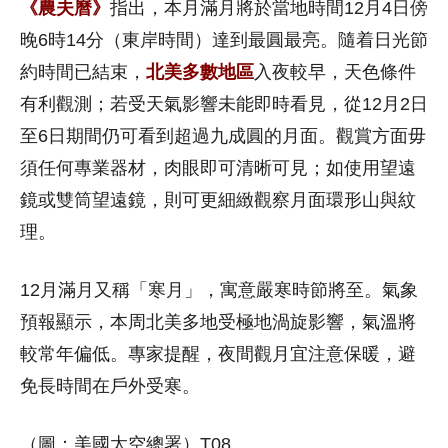
《農夫曆》
指出，本月滿月將於當地時間12月4日傍
晚6時14分（東岸時間）達到最圓最亮。隨着日光節
約時間已結束，
北美多數地區
入夜較早，天色條件
有利觀測；若受天氣影響未能即時看見，從12月2日
至6日期間仍可看到超過九成圓的月面。觀賞方面毋
須任何專業器材，肉眼即可清晰可見；如使用望遠
鏡或雙筒望遠鏡，則可更細緻觀察月面環形山與紋
理。
12月滿月又稱「寒月」，寓意嚴寒時節將至。氣象
預報顯示，本周北美多地受極地渦旋影響，氣溫將
較常年偏低。專家提醒，夜間觀月宜注意保暖，避
免長時間在戶外受寒。
（圖：美國太空總署）T08