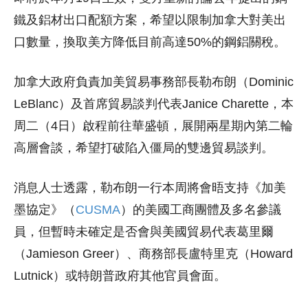
鐵及鋁材出口配額方案，希望以限制加拿大對美出
口數量，換取美方降低目前高達50%的鋼鋁關稅。
加拿大政府負責加美貿易事務部長勒布朗（Dominic
LeBlanc）及首席貿易談判代表Janice Charette，本
周二（4日）啟程前往華盛頓，展開兩星期內第二輪
高層會談，希望打破陷入僵局的雙邊貿易談判。
消息人士透露，勒布朗一行本周將會晤支持《加美
墨協定》（
CUSMA
）的美國工商團體及多名參議
員，但暫時未確定是否會與美國貿易代表葛里爾
（Jamieson Greer）、商務部長盧特里克（Howard
Lutnick）或特朗普政府其他官員會面。