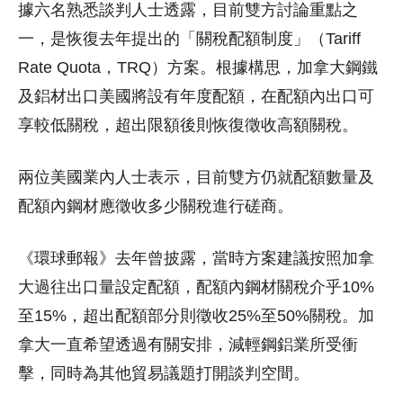
據六名熟悉談判人士透露，目前雙方討論重點之
一，是恢復去年提出的「關稅配額制度」（Tariff
Rate Quota，TRQ）方案。根據構思，加拿大鋼鐵
及鋁材出口美國將設有年度配額，在配額內出口可
享較低關稅，超出限額後則恢復徵收高額關稅。
兩位美國業內人士表示，目前雙方仍就配額數量及
配額內鋼材應徵收多少關稅進行磋商。
《環球郵報》去年曾披露，當時方案建議按照加拿
大過往出口量設定配額，配額內鋼材關稅介乎10%
至15%，超出配額部分則徵收25%至50%關稅。加
拿大一直希望透過有關安排，減輕鋼鋁業所受衝
擊，同時為其他貿易議題打開談判空間。