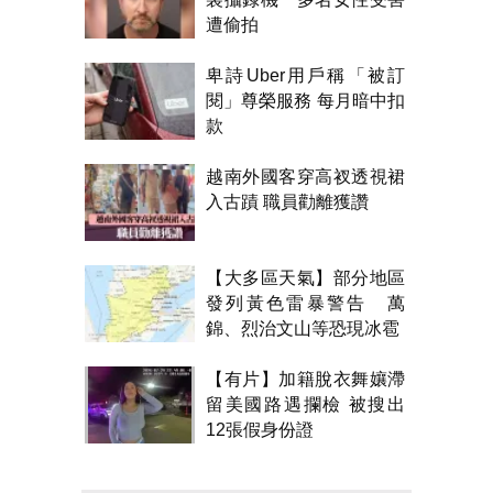
遭偷拍
卑詩Uber用戶稱「被訂
閱」尊榮服務 每月暗中扣
款
越南外國客穿高衩透視裙
入古蹟 職員勸離獲讚
【大多區天氣】部分地區
發列黃色雷暴警告 萬
錦、烈治文山等恐現冰雹
【有片】加籍脫衣舞孃滯
留美國路遇攔檢 被搜出
12張假身份證