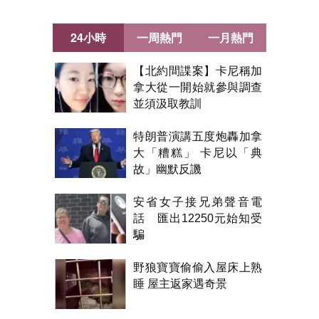
24小時
一周熱門
一月熱門
【北約間諜案】卡尼稱加
拿大從一開始就參與調查
並須汲取教訓
特朗普演講五度炮轟加拿
大「糟糕」 卡尼以「典
故」幽默反譏
安省女子接兄弟聲音電
話 匯出12250元始知受
騙
野狼寶寶偷偷入屋床上熟
睡 屋主返家遇奇景