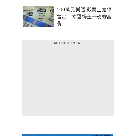
500萬元樂透彩票士嘉堡
售出 幸運得主一夜變富
翁