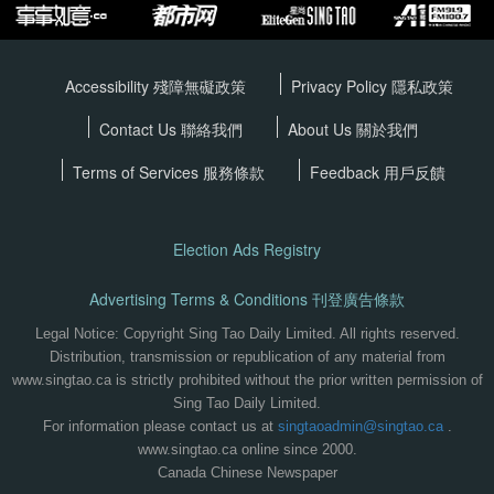
Accessibility 殘障無礙政策
Privacy Policy
隱私政策
Contact Us 聯絡我們
About Us 關於我們
Terms of Services
服務條款
Feedback 用戶反饋
Election Ads Registry
Advertising Terms & Conditions 刊登廣告條款
Legal Notice: Copyright Sing Tao Daily Limited. All rights reserved.
Distribution, transmission or republication of any material from
www.singtao.ca is strictly prohibited without the prior written permission of
Sing Tao Daily Limited.
For information please contact us at
singtaoadmin@singtao.ca
.
www.singtao.ca online since 2000.
Canada Chinese Newspaper