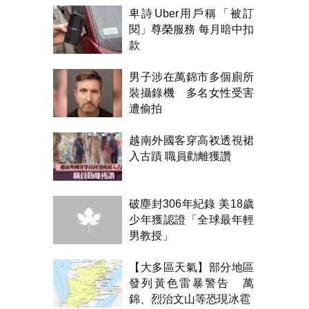
卑詩Uber用戶稱「被訂
閱」尊榮服務 每月暗中扣
款
男子涉在萬錦市多個廁所
裝攝錄機 多名女性受害
遭偷拍
越南外國客穿高衩透視裙
入古蹟 職員勸離獲讚
破塵封306年紀錄 美18歲
少年獲認證「全球最年輕
男教授」
【大多區天氣】部分地區
發列黃色雷暴警告 萬
錦、烈治文山等恐現冰雹