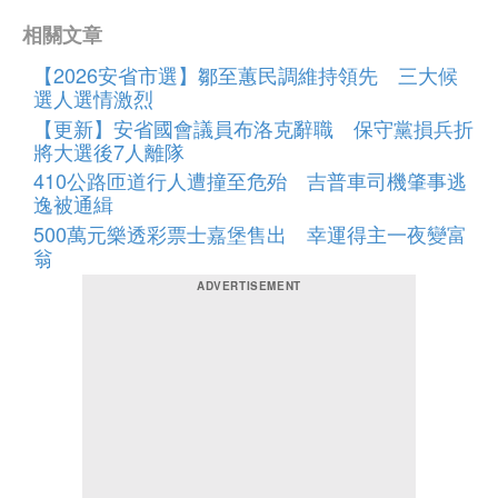
相關文章
【2026安省市選】鄒至蕙民調維持領先 三大候
選人選情激烈
【更新】安省國會議員布洛克辭職 保守黨損兵折
將大選後7人離隊
410公路匝道行人遭撞至危殆 吉普車司機肇事逃
逸被通緝
500萬元樂透彩票士嘉堡售出 幸運得主一夜變富
翁