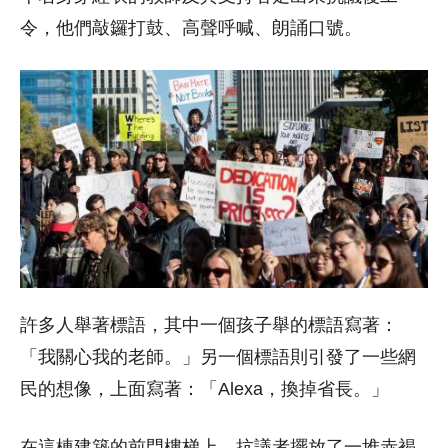
令，他們敲鑼打鼓、高聲呼喊、朗誦口號。
許多人舉著標語，其中一個孩子舉的標語寫著：
「我關心我的老師。」另一個標語則引發了一些網
民的想像，上面寫著：「Alexa，換掉省長。」
在這棟建築的前門樓梯上，抗議者擺放了一堆赤褐