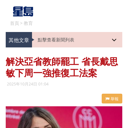
首頁
>
教育
其他文章
點擊查看新聞列表
解決亞省教師罷工 省長戴思
敏下周一強推復工法案
2025年10月24日 01:04
舉報