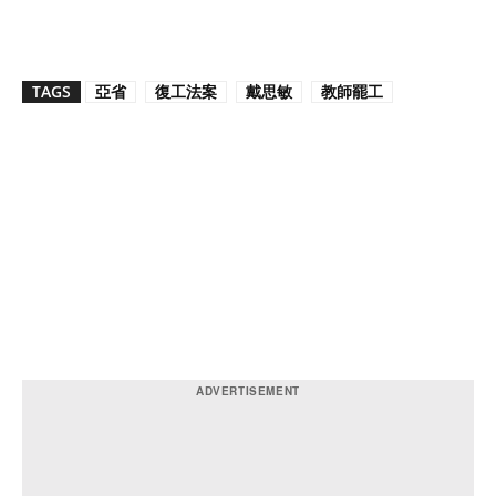
TAGS
亞省
復工法案
戴思敏
教師罷工