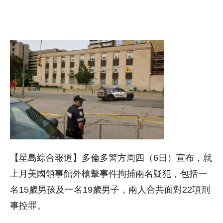
【星島綜合報道】多倫多警方周四（6日）宣布，就
上月美國領事館外槍擊事件拘捕兩名疑犯，包括一
名15歲男孩及一名19歲男子，兩人合共面對22項刑
事控罪。