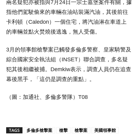
兩名疑犯亦被指與7月24日一宗士嘉堡案件有關，據
指他們駕駛偷來的車輛在油站裝滿汽油，其後前往
卡利頓（Caledon）一個住宅，將汽油淋在車道上
的車輛並點火焚燒後逃逸，無人受傷。
3月的領事館槍擊案已觸發多倫多警察、皇家騎警及
綜合國家安全執法組（INSET）聯合調查，多名疑
犯其後相繼被捕。Demkiw表示，調查人員仍在追查
幕後黑手，「這仍是調查的重點」。
（圖：加通社、多倫多警隊）T08
TAGS
多倫多槍擊案
槍擊
槍擊案
美國領事館