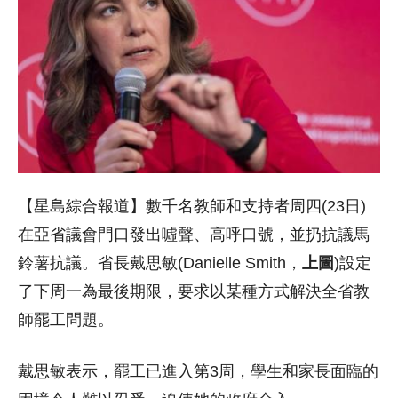
【星島綜合報道】數千名教師和支持者周四(23日)
在亞省議會門口發出噓聲、高呼口號，並扔抗議馬
鈴薯抗議。省長戴思敏(Danielle Smith，
上圖
)設定
了下周一為最後期限，要求以某種方式解決全省教
師罷工問題。
戴思敏表示，罷工已進入第3周，學生和家長面臨的