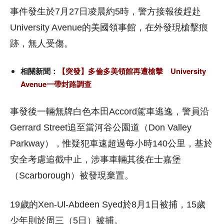
事件發生於7月27日凌晨約5時，警方接報後趕赴
University Avenue的美國領事館，在外發現槍擊痕
跡，無人受傷。
相關新聞：
【突發】多倫多美領館再遭槍擊 University
Avenue一帶封路調查
事發後一輛無牌白色本田Accord駕車逃逸，警員沿
Gerrard Street追至當河谷公園道（Don Valley
Parkway），惟疑犯車速超過每小時140公里，基於
安全考慮追截中止，涉事車輛其後在士嘉堡
（Scarborough）被發現棄置。
19歲的Xen-Ul-Abdeen Syed於8月1日被捕，15歲
少年則於周三（5日）被捕。