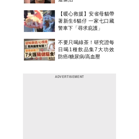
【暖心救援】安省母貓帶
著新生6貓仔 一家七口藏
警車下「尋求庇護」
不要只喝綠茶！研究證每
日喝1種飲品集7大功效
防癌/糖尿病/高血壓