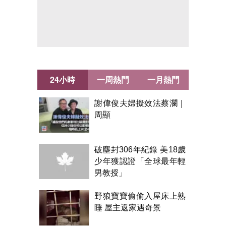
24小時
一周熱門
一月熱門
謝偉俊夫婦擬效法蔡瀾｜
周顯
破塵封306年紀錄 美18歲
少年獲認證「全球最年輕
男教授」
野狼寶寶偷偷入屋床上熟
睡 屋主返家遇奇景