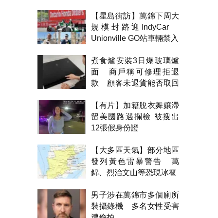
【星島街訪】萬錦下周大
規模封路迎IndyCar
Unionville GO站車輛禁入
煮食爐安裝3日爆玻璃爐
面 商戶稱可修理拒退
款 顧客未退貨能否取回
金錢？
【有片】加籍脫衣舞孃滯
留美國路遇攔檢 被搜出
12張假身份證
【大多區天氣】部分地區
發列黃色雷暴警告 萬
錦、烈治文山等恐現冰雹
男子涉在萬錦市多個廁所
裝攝錄機 多名女性受害
遭偷拍