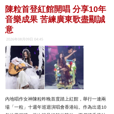
陳粒首登紅館開唱 分享10年
音樂成果 苦練廣東歌盡顯誠
意
2026年08月09日 04:45
內地唱作女神陳粒昨晚首度踏上紅館，舉行一連兩
場「一粒」十週年巡迴演唱會香港站。作為出道10