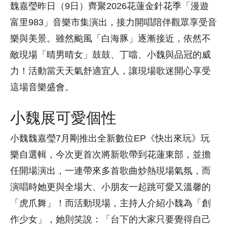
魏嘉瑩昨日（9日）齊聚2026花蓮金針花季「漫遊
富里983」音樂市集演出，接力開唱陪伴觀眾享受音
樂與美景。雖然颱風「白海豚」逐漸接近，依然不
敵現場「晴男晴女」鼓鼓、丁噹、小魏與品冠的威
力！活動當天天氣舒適宜人，讓現場歌迷開心享受
這場音樂盛會。
小魏展可愛個性
小魏魏嘉瑩7月剛推出全新數位EP《快出來玩》玩
樂自選輯，今次更首次將新歌帶到花蓮東部，並擔
任開場演出，一連帶來多首歌曲炒熱現場氣氛，而
演唱時她更與全場大、小朋友一起跳可愛又溫馨的
「虎爪舞」！而活動現場，主持人介紹小魏為「創
作少女」，她則笑說：「台下的大家只要覺得自己