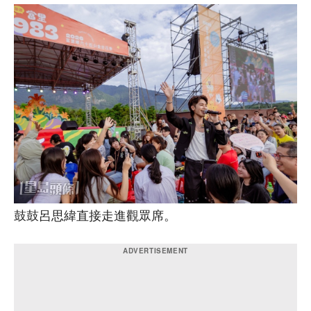
鼓鼓呂思緯直接走進觀眾席。