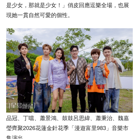
是少女，那就是少女！」俏皮回應逗樂全場，也展
現她一貫自然可愛的個性。
品冠、丁噹、蕭景鴻、鼓鼓呂思緯、蕭秉治、魏嘉
瑩齊聚2026花蓮金針花季「漫遊富里983」音樂市
集演出。