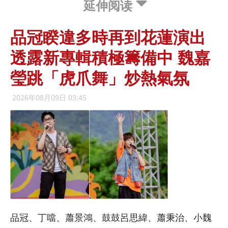
延伸阅读
品冠睽違多時再到花蓮演出
透露新專輯積極籌備中 魏嘉
瑩跳「虎爪舞」炒熱氣氛
2026年08月09日 03:45
品冠、丁噹、蕭景鴻、鼓鼓呂思緯、蕭秉治、小魏