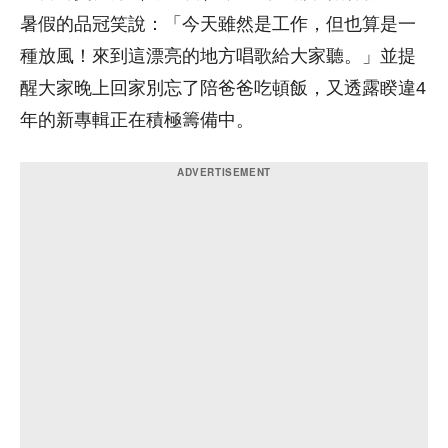
暑假的品冠笑說：「今天雖然是工作，但也算是一
種放風！來到這漂亮的地方唱歌給大家聽。」並提
醒大家晚上回家別忘了陪爸爸吃頓飯，又透露睽違4
年的新專輯正在積極籌備中。