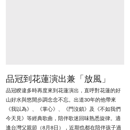
品冠到花蓮演出兼「放風」
品冠睽違多時再度來到花蓮演出，直呼對花蓮的好
山好水與悠閒步調念念不忘。出道30年的他帶來
《我以為》、《掌心》、《門沒鎖》及《不如我們
今天見》等經典歌曲，陪伴歌迷回味熟悉旋律。適
逢台灣父親節（8月8日），近期也都在陪伴孩子過