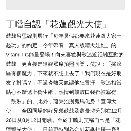
丁噹自認「花蓮觀光大使」
鼓鼓呂思緯則履行「每年暑假都要來花蓮跟大家一
起玩」的約定，今年帶着「真人版晴天娃娃」的
Vitamin G能量登場！向來喜歡與歌迷近距離互動的
鼓鼓，更直接走進觀眾席拍照同樂，笑說：「搖滾
區有個魔力，下來就不想上去了！我們現在是好朋
友了對嗎？」不過炎熱天氣讓他狂冒汗，歌迷相當
貼心不斷遞上衛生紙，熱情到鼓鼓口袋都被塞得
「鼓鼓」的。此外，蕭秉治則鬼馬化身「宣傳大
使」，全因同場的好兄弟鼓鼓及蕭景鴻分別在12月
26日及8月12日開騷。至於丁噹則笑稱自己是「花
蓮觀光大使」，日前更特別為金針花季拍攝一系列