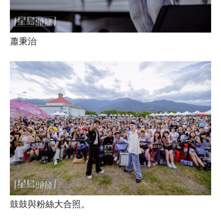
蕭秉治
鼓鼓與粉絲大合照。